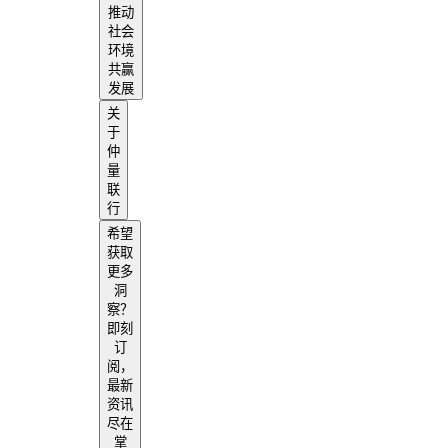
推动
社会
环境
共赢
发展
关
于
仲
量
联
行
希望
获取
更多
洞
察？
即刻
订
阅，
最新
资讯
尽在
掌