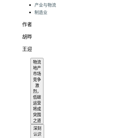
产业与物流
制造业
作者
胡晔
王迎
物流
地产
市场
竞争
激
烈，
低碳
运营
将成
突围
之道
深刻
认识