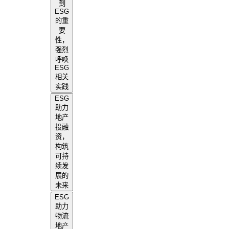
到
ESG
的重
要
性，
强烈
呼唤
ESG
相关
实践
ESG
助力
地产
投融
资，
构筑
可持
续发
展的
未来
ESG
助力
物流
地产