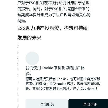
户对于ESG相关的实践行动仍旧滞后于意识
的提升。同时，对于ESG相关措施所带来的
短期成本提升也成为了租户现阶段最关心的
问题。
ESG助力地产投融资，构筑可持续
发展的未来
近年来，PRI（责任投资倡议）及NZAM（净
零资产管理者倡议）等可持续发展和负责任
投资相关倡议的提出，对投资人的投资策略
和标的选择形成了约束。近年来，各大投资
我们使用 Cookie 来优化您的用户体
机构纷纷加入负责任投资（或ESG投资）行
验。
列，表明其践行ESG的决心，也从融资层面
您可以选择接受所有 Cookie，也可以通过自定义设
对企业提出了ESG相关要求。
置来进行选择。接受 cookie 选项，即表示您同意收
ESG相关措施能够降低融资成本，获取更多
集、共享和传输您的个人信息，详见
Cookie 声明
融资手段和渠道，在高标仓的运营成本方面
降低折现率和报酬率。从风险角度而言，具
全部拒绝
全部允许
有ESG相关措施的高标仓，折现率会相对较