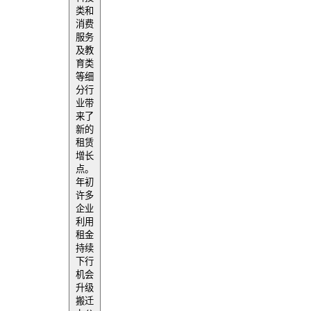
类和
消费
服务
及教
育类
等细
分行
业带
来了
新的
租赁
增长
点。
年初
许多
企业
利用
租金
持续
下行
机会
升级
搬迁