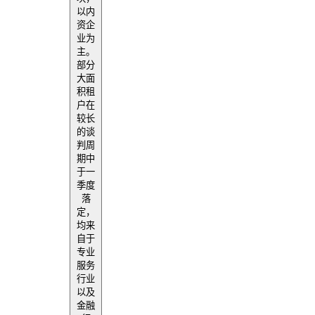
以内
资企
业为
主。
部分
大面
积租
户在
较长
的谈
判周
期中
于一
季度
落
定，
均来
自于
专业
服务
行业
以及
金融