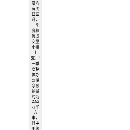
度均
有明
显回
升，
一季
度租
赁成
交量
小幅
上
涨。”
一季
度整
体办
公楼
净吸
纳量
约为
2.52
万平
方
米，
其中
甲级