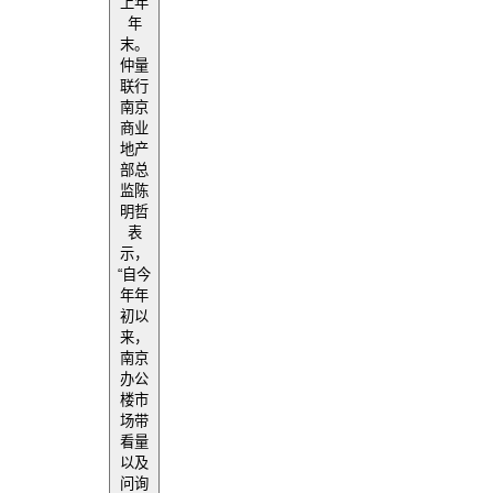
上年
年
末。
仲量
联行
南京
商业
地产
部总
监陈
明哲
表
示，
“自今
年年
初以
来，
南京
办公
楼市
场带
看量
以及
问询