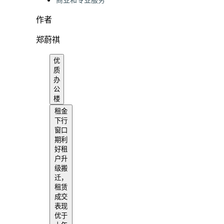
商业和专业服务
作者
郑蔚祺
优
质
办
公
楼
租金
下行
窗口
期利
好租
户升
级搬
迁，
租赁
成交
表现
优于