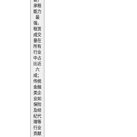
承租
能力
最
强，
租赁
成交
量在
所有
行业
中占
比近
六
成；
传统
金融
类企
业如
保险
及经
纪代
理等
行业
贡献