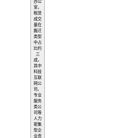
办公
室，
租赁
成交
量在
搬迁
类型
中占
比约
三
成，
其中
科技
互联
网公
司、
专业
服务
类公
司等
人力
密集
型企
业贡