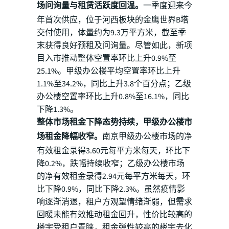
场问询量与租赁活跃度回温。
一季度迎来今
年首次供应，位于河西板块的金鹰世界B塔
交付使用，体量约为9.3万平方米，截至季
末获得良好预租及问询量。尽管如此，新项
目入市推动整体空置率环比上升0.9%至
25.1%。甲级办公楼平均空置率环比上升
1.1%至34.2%，同比上升3.8个百分点；乙级
办公楼空置率环比上升0.8%至16.1%，同比
下降1.3%。
整体市场租金下降态势持续，甲级办公楼市
场租金降幅收窄。
南京甲级办公楼市场的净
有效租金录得3.60元每平方米每天，环比下
降0.2%，跌幅持续收窄；乙级办公楼市场
的净有效租金录得2.94元每平方米每天，环
比下降0.9%，同比下降2.3%。虽然疫情影
响逐渐消退，租户方观望情绪渐弱，但需求
回暖未能有效推动租金回升，性价比较高的
楼宇受租户青睐，租金弹性较高的楼宇去化