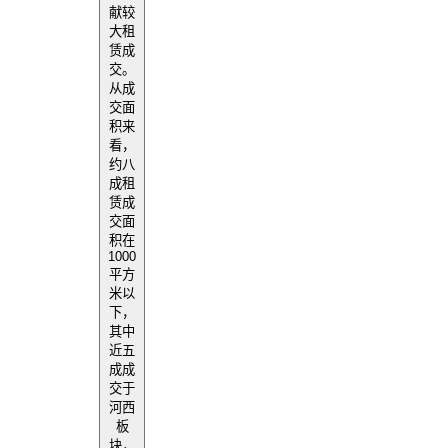
献较
大租
赁成
交。
从成
交面
积来
看，
约八
成租
赁成
交面
积在
1000
平方
米以
下，
其中
近五
成成
交于
河西
板
块，