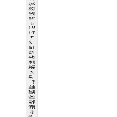
办公
楼净
吸纳
量约
为
1.85
万平
方
米，
高于
去年
平均
净吸
纳量
水
平。
一季
度金
融类
企业
需求
保持
稳
健，