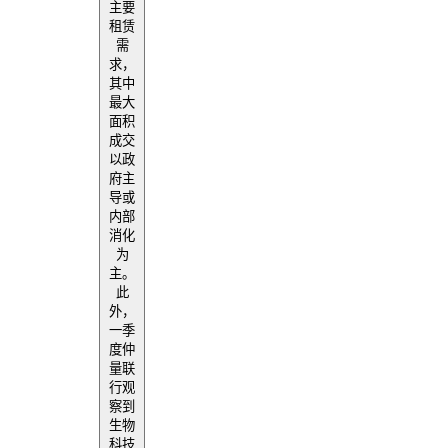
主要
租赁
需
求，
其中
最大
面积
成交
以政
府主
导或
内部
消化
为
主。
此
外，
一季
度仲
量联
行观
察到
生物
科技