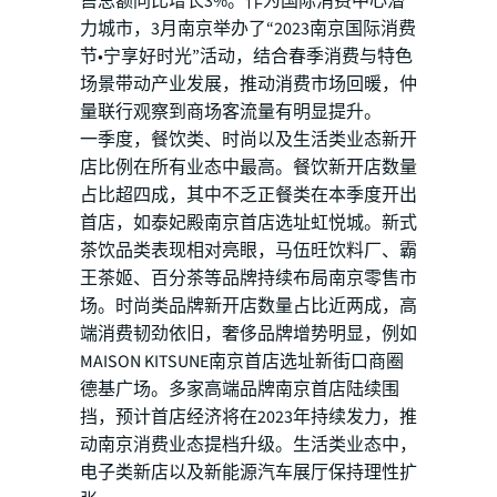
售总额同比增长3%。作为国际消费中心潜
力城市，3月南京举办了“2023南京国际消费
节•宁享好时光”活动，结合春季消费与特色
场景带动产业发展，推动消费市场回暖，仲
量联行观察到商场客流量有明显提升。
一季度，餐饮类、时尚以及生活类业态新开
店比例在所有业态中最高。餐饮新开店数量
占比超四成，其中不乏正餐类在本季度开出
首店，如泰妃殿南京首店选址虹悦城。新式
茶饮品类表现相对亮眼，马伍旺饮料厂、霸
王茶姬、百分茶等品牌持续布局南京零售市
场。时尚类品牌新开店数量占比近两成，高
端消费韧劲依旧，奢侈品牌增势明显，例如
MAISON KITSUNE南京首店选址新街口商圈
德基广场。多家高端品牌南京首店陆续围
挡，预计首店经济将在2023年持续发力，推
动南京消费业态提档升级。生活类业态中，
电子类新店以及新能源汽车展厅保持理性扩