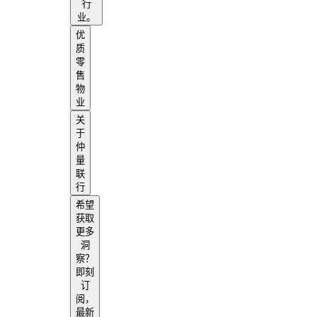
行
业。
优
质
零
售
物
业
关
于
仲
量
联
行
希望
获取
更多
洞
察？
即刻
订
阅，
最新