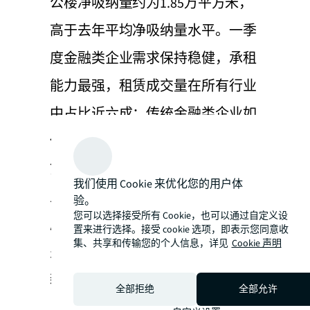
公楼净吸纳量约为1.85万平方米，
高于去年平均净吸纳量水平。一季
度金融类企业需求保持稳健，承租
能力最强，租赁成交量在所有行业
中占比近六成；传统金融类企业如
保险及经纪代理等行业贡献主要租
赁需求，其中最大面积成交以政府
我们使用 Cookie 来优化您的用户体
主导或内部消化为主。此外，一季
验。
您可以选择接受所有 Cookie，也可以通过自定义设
度仲量联行观察到生物科技类和消
置来进行选择。接受 cookie 选项，即表示您同意收
集、共享和传输您的个人信息，详见
Cookie 声明
费服务及教育类等细分行业带来了
新的租赁增长点。年初许多企业利
全部拒绝
全部允许
用租金持续下行机会升级搬迁办公