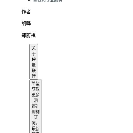
商业和专业服务
作者
胡晔
郑蔚祺
关
于
仲
量
联
行
希望
获取
更多
洞
察？
即刻
订
阅，
最新