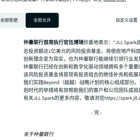
百万美元不等。JLL Spark投资的目标科技类初创企
行所服务的投资者和企业客户提供商业价值；或助力
务部门进一步为客户提升服务效率和体验。另外，对
全部拒绝
全部允许
自定义设置
驱动颠覆传统房地产商业模式，或助力仲量联行拓展
创项目，也属于该基金的潜在投资对象。
仲量联行首席执行官伍博琦
欣喜地表示："JLL Spa
总投资额达1亿美元的风险投资基金，将使房地产科
创新理念变为现实，也为仲量联行能继续引领行业发
仲量联行已经在创新和数字化驱动领域拥有多个重要
该风险投资基金将是现有投资组合的绝佳补充和拓展
我们实践Beyond（超越）战略计划的核心组成部分
划时代的举措将有效帮助我们的客户和公司团队成就
有关JLL Spark的更多内容，敬请浏览
https://spark.jll
– 完 –​​​
关于仲量联行​