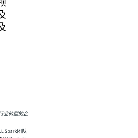
领
及
及
行业转型的企
L Spark团队