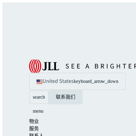
United States
keyboard_arrow_down
search
联系我们
menu
物业
服务