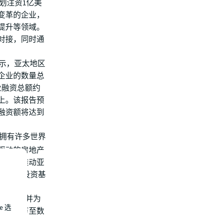
计划注资1亿美
变革的企业，
提升等领域。
对接，同时通
中显示，亚太地区
企业的数量总
企业融资总额约
上。该报告预
的融资额将达到
区拥有许多世界
驱动的房地产
业，并推动亚
全球风险投资基
轮投资，并为
e 选
从数十万至数