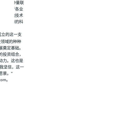
业需能为仲量联
仲量联行各业
于以前瞻技术
服务范畴的科
rk成立的这一支
技领域的种种
展奠定基础。
的投资组合，
动力。这也是
。我坚信，这一
愿景。"
.com
。