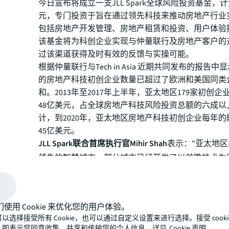
今日宣布将成立一支JLL Spark全球风险投资基金，
元，专门
投资
于旨在通过领先科技来推动房地产行业
包括房地产开发管理、房地产租赁和投资、用户体验
该基金将为科创企业实现与仲量联行及房地产客户的
过该渠道获得及时有效的反馈与实操可能。
根据仲量联行与Tech in Asia 近期共同发布的报告
的房地产科技初创企业数量已超过了欧洲和美国同类
和。2013年至2017年上半年，亚太地区179家初创
48亿美元，占全球房地产科技风险投资总额的六成以
计，到2020年，亚太地区房地产科技初创企业每年
45亿美元。
JLL Spark联合首席执行官Mihir Shah
表示："亚太地
领先的智慧城市，部分城市已经开发了以前瞻技术为
工具。仲量联行致力于培育新一代房地产科技初创企
太地区作为房地产科技创新中心的地位。JLL Spark
金正是为了实现这一目标而成立的。"
们使用 Cookie 来优化您的用户体验。
该全球风险基金将主要为目标项目提供种子投资和A
以选择接受所有 Cookie，也可以通过自定义设置来进行选择。接受 cooki
部分项目提供后期几轮投资。每个项目的投资规模将
，即表示您同意收集、共享和传输您的个人信息，详见
Cookie 声明