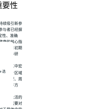
重要性
持续吸引新参
参与者已经摒
定性、准确
健康的核心指
需在项目初期
的评估与研
要素。其中宏
e 选
因素包含区域
需求类型、周
敏感源等方
、存量盘活的
阶段还需要对