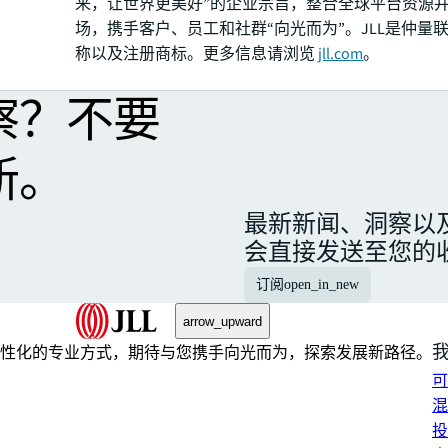
来，让世界更美好”的企业宗旨，整合全球平台资源
场，携手客户、员工和社群“向光而为”。JLL是仲量
称以及注册商标。更多信息请浏览
jll.com
。
察？不要
新。
最新新闻、洞察以
会直接发送至您的
订阅
open_in_new
arrow_upward
性化的专业方式，期待与您携手向光而为，探索发展新路径。
可
混
投