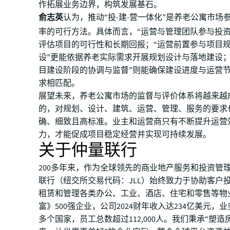
作拓展业务边界，构筑发展基石。
俞志英
认为，推动“投-建-营一体化”是养老公寓市场
率的可行方法。具体而言，“运营与管理团队参与投资
评估项目的可行性和长期回报；“运营前置参与项目
设”更能依据养老实际需求开展规划设计与落地建设；
目建设阶段的协调与监督”则能确保建设进度与运营
求相匹配。
展望未来，养老公寓市场的监督与评价体系将越来越
的，对规划、设计、建筑、运营、管理、服务的要求
确、细致且高标准。业主和运营商只有不断提升运营
力，才能促成项目稳定经营并实现可持续发展。
关于仲量联行
200多年来，作为全球领先的商业地产服务和投资管
联行（纽交所交易代码：JLL）始终致力于协助客户
租赁和管理各类办公、工业、酒店、住宅和零售等物
富》500强企业，公司2024财年收入达234亿美元，业
多个国家，员工总数超过112,000人。我们秉承“塑