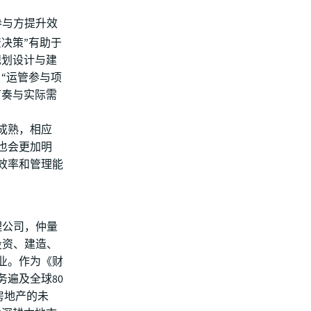
参与方提升效
决策”有助于
规划设计与建
“运管参与项
节奏与实际需
成熟，相应
也会更加明
效率和管理能
理公司，仲量
投资、建造、
业。作为《财
务遍及全球80
造房地产的未