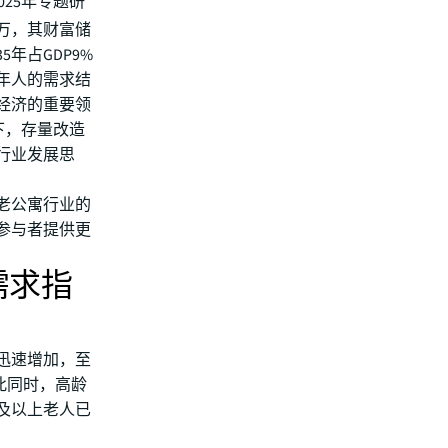
025年专题研
0万，其财富储
年占GDP9%
年人的需求结
经济的重要领
下，存量改造
行业发展思
老公寓行业的
参与者提供更
需求指
迅速增加，至
与此同时，高龄
岁及以上老人已