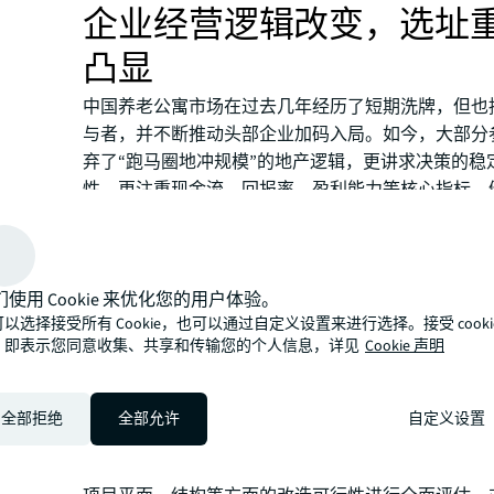
企业经营逻辑改变，选址
凸显
中国养老公寓市场在过去几年经历了短期洗牌，但也
与者，并不断推动头部企业加码入局。如今，大部分
弃了“跑马圈地冲规模”的地产逻辑，更讲求决策的稳
性，更注重现金流、回报率、盈利能力等核心指标。
标与养老公寓项目启动前期的精密部署息息相关，即
就对选址、产品规划、盈利模式等方面做好详实精准
判。
们使用 Cookie 来优化您的用户体验。
在
选址
阶段，需要充分评估项目从宏观到微观的影响
以选择接受所有 Cookie，也可以通过自定义设置来进行选择。接受 cooki
观因素包含城市能级、居民收入、消费理念等；中观
，即表示您同意收集、共享和传输您的个人信息，详见
Cookie 声明
内交通、区域配套资源、老龄化水平、老年人结构与
边竞争格局等情况；微观因素包含项目四周是否涉及
面。
全部拒绝
全部允许
自定义设置
在城市更新的新格局下，大量养老公寓或以存量改造
形式出现。此类养老项目由于涉及改造或升级，选址