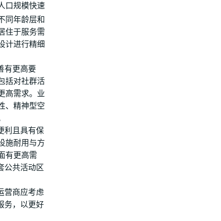
人口规模快速
不同年龄层和
居住于服务需
设计进行精细
善有更高要
包括对社群活
更高需求。业
性、精神型空
。
便利且具有保
设施耐用与方
面有更高需
套公共活动区
运营商应考虑
服务，以更好