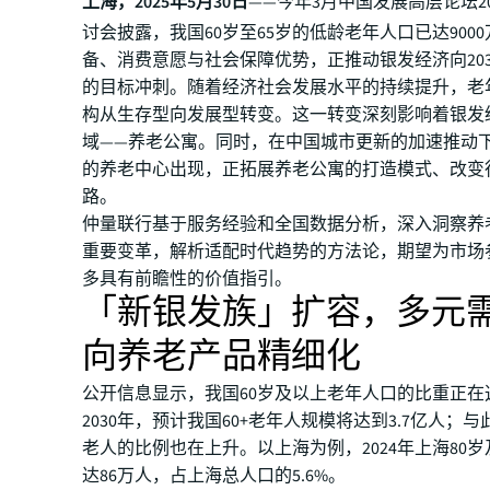
上海，2025年5月30日
——今年3月中国发展高层论坛2
讨会披露，我国60岁至65岁的低龄老年人口已达900
备、消费意愿与社会保障优势，正推动银发经济向2035
的目标冲刺。随着经济社会发展水平的持续提升，老
构从生存型向发展型转变。这一转变深刻影响着银发
域——养老公寓。同时，在中国城市更新的加速推动
的养老中心出现，正拓展养老公寓的打造模式、改变
路。
仲量联行基于服务经验和全国数据分析，深入洞察养
重要变革，解析适配时代趋势的方法论，期望为市场
多具有前瞻性的价值指引。
「新银发族」扩容，多元
向养老产品精细化
公开信息显示，我国60岁及以上老年人口的比重正在
2030年，预计我国60+老年人规模将达到3.7亿人；
老人的比例也在上升。以上海为例，2024年上海80
达86万人，占上海总人口的5.6%。