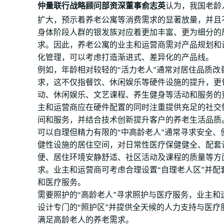
仲量联行战略顾问部资深董事俞志英
认为，我国老龄
扩大，预示着养老公寓等消费需求的显著放量，并且
身体阶段人群的银发族对应着更加丰富、更为细分的
求。因此，养老公寓的业主和运营商需对产品规划和
化管理，可以考虑打造渐进式、差异化的产品线。
例如，年龄相对较轻的“活力老人”通常对居住品质改
求，这不仅指餐饮、休闲娱乐等硬件设施的提升，更
动、休闲娱乐、文艺课程、养生健身等活动和服务的
主和运营商应在硬件配置的同时注重提供充足的社交
间和服务，并结合技术创新提升客户的养老生活品质
可以自理但精力有限的“中高龄老人”通常寻求安全、
健性设施的居住空间，对日常性医疗保健健全、配套
便、居住环境安静舒适、社区活动及课程的质量等方
求。业主和运营商可考虑合理设置“自理老人区”并配
和医疗服务。
需要照护的“高龄老人”寻求照护与医疗服务，业主和
设计专门的“照护区”并提供全天候的人力支持与医疗
满足高龄老人的养老需求。