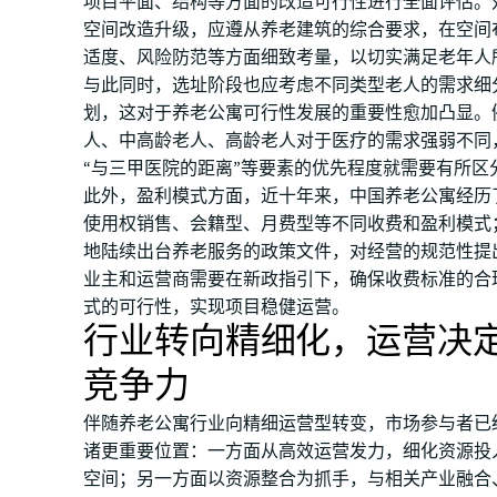
项目平面、结构等方面的改造可行性进行全面评估。
空间改造升级，应遵从养老建筑的综合要求，在空间
适度、风险防范等方面细致考量，以切实满足老年人
与此同时，选址阶段也应考虑不同类型老人的需求细
划，这对于养老公寓可行性发展的重要性愈加凸显。
人、中高龄老人、高龄老人对于医疗的需求强弱不同
“与三甲医院的距离”等要素的优先程度就需要有所区
此外，盈利模式方面，近十年来，中国养老公寓经历
使用权销售、会籍型、月费型等不同收费和盈利模式
地陆续出台养老服务的政策文件，对经营的规范性提
业主和运营商需要在新政指引下，确保收费标准的合
式的可行性，实现项目稳健运营。
行业转向精细化，运营决
竞争力
伴随养老公寓行业向精细运营型转变，市场参与者已经
诸更重要位置：一方面从高效运营发力，细化资源投
空间；另一方面以资源整合为抓手，与相关产业融合