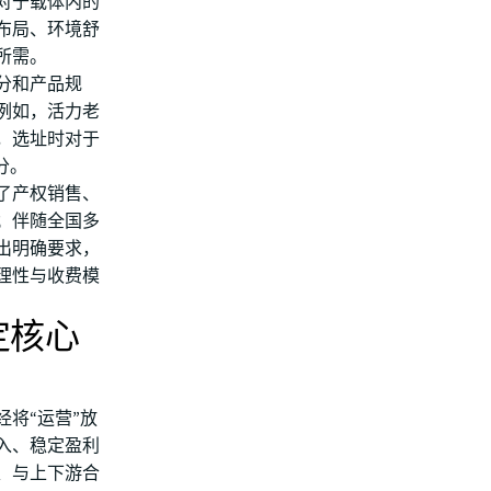
对于载体内的
布局、环境舒
所需。
分和产品规
例如，活力老
，选址时对于
分。
了产权销售、
；伴随全国多
出明确要求，
理性与收费模
定核心
将“运营”放
入、稳定盈利
、与上下游合