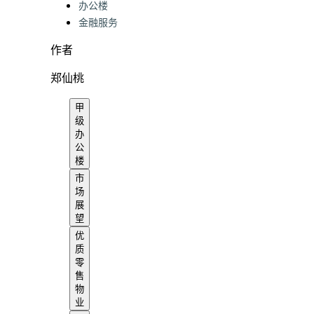
办公楼
金融服务
作者
郑仙桃
甲
级
办
公
楼
市
场
展
望
优
质
零
售
物
业