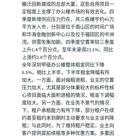
搬迁回新建成的总部大厦，这些自用项目一
定程度上支撑了办公楼市场的有效去化。四
季度新增供应压力仍在，共三栋楼宇约41万
平方米入市，分别是位于南山区的时间广场
和华海金融创新中心以及位于福田区的中洲
湾。供需失衡加剧，四季度空置率较三季度
上升1.4个百分点，至年末录得23.1%，同比
上涨约2.8个百分点。
全年深圳甲级办公楼整体租金同比下降
6.5%，相比上半年，下半年租金降幅有所
加大。一方面，面对缩租退租，业主的空置
压力加大，尤其是部分体量较大的标杆性核
心项目面临大面积退租的情况，租金下调幅
度较大。另一方面，在业务不景气的情况
下，租户承租能力有所下降，部分租户在续
约甚至租约未到期时主动要求与业主谈判降
租；与此同时，为了维持租户稳定，业主向
客户提供提前续租等多种优惠方案。多重因