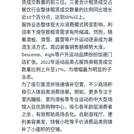
赁成交数量的前三位。三者合计租赁成交占
餐饮行业整体租赁成交数量的比例同比增长
近10个百分点，达到50%以上。
服饰业态整体受大众消费模式转变影响，利
润率下滑导致租赁需求有所缩减。然而，随
着滑板、滑雪、露营等户外运动逐渐成为潮
流生活方式，周边装备销售额顺势大涨，
Descente、Aigle等户外运动品牌纷纷加速门
店扩张。2022年运动品类占服饰类租赁成交
数量比例上升至17%，为增幅最为明显的子
业态。
为了吸引客流并快速填补空置，不少商场积
极引入体验类消费场景。例如，更多专注于
室内蹦极、室内滑板等专业运动的中大型场
馆入驻优质购物中心，吸引各年龄层消费者
之余，有效帮助商场去化。自助游戏厅、便
利美容美发、快餐小吃等平价消费品类则填
补了小面积的空铺。