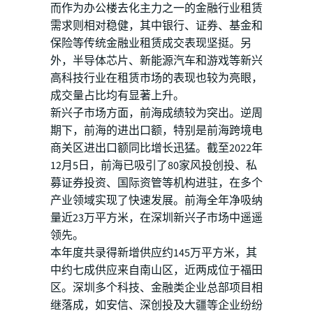
而作为办公楼去化主力之一的金融行业租赁
需求则相对稳健，其中银行、证券、基金和
保险等传统金融业租赁成交表现坚挺。另
外，半导体芯片、新能源汽车和游戏等新兴
高科技行业在租赁市场的表现也较为亮眼，
成交量占比均有显著上升。
新兴子市场方面，前海成绩较为突出。逆周
期下，前海的进出口额，特别是前海跨境电
商关区进出口额同比增长迅猛。截至2022年
12月5日，前海已吸引了80家风投创投、私
募证券投资、国际资管等机构进驻，在多个
产业领域实现了快速发展。前海全年净吸纳
量近23万平方米，在深圳新兴子市场中遥遥
领先。
本年度共录得新增供应约145万平方米，其
中约七成供应来自南山区，近两成位于福田
区。深圳多个科技、金融类企业总部项目相
继落成，如安信、深创投及大疆等企业纷纷