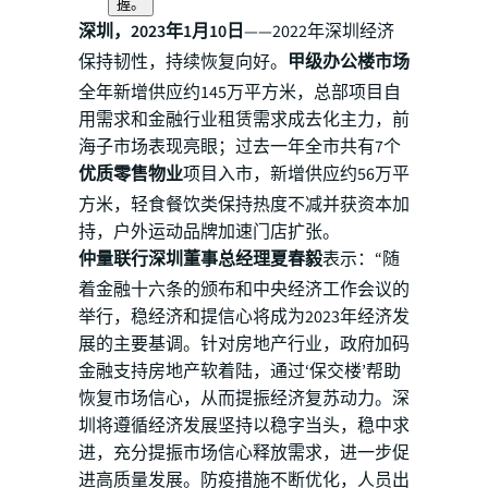
握。
深圳，2023年1月10日
——2022年深圳经济
保持韧性，持续恢复向好。
甲级办公楼市场
全年新增供应约145万平方米，总部项目自
用需求和金融行业租赁需求成去化主力，前
海子市场表现亮眼；过去一年全市共有7个
优质零售物业
项目入市，新增供应约56万平
方米，轻食餐饮类保持热度不减并获资本加
持，户外运动品牌加速门店扩张。
仲量联行深圳董事总经理夏春毅
表示：“随
着金融十六条的颁布和中央经济工作会议的
举行，稳经济和提信心将成为2023年经济发
展的主要基调。针对房地产行业，政府加码
金融支持房地产软着陆，通过‘保交楼’帮助
恢复市场信心，从而提振经济复苏动力。深
圳将遵循经济发展坚持以稳字当头，稳中求
进，充分提振市场信心释放需求，进一步促
进高质量发展。防疫措施不断优化，人员出