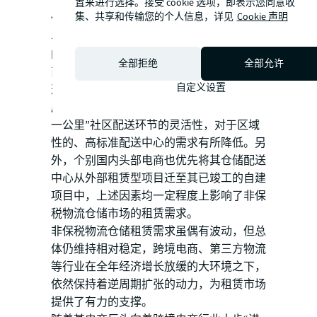
市场仍未全面恢复，整体而言，全年华南非
置来进行选择。接受 cookie 选项，即表示您同意收
集、共享和传输您的个人信息，详见
Cookie 声明
保税物流仓储租赁市场需求亦有小幅波动。
与此同时，租赁需求结构也出现了较为明显
的变化。首先，此前表现相对活跃的生鲜电
全部拒绝
全部允许
商对非保税物流仓储租赁市场的需求减弱。
自定义设置
这些企业更倾向于配置社区型、靠近终端门
店及客户的配送中心，以提升自身在“最后
一公里”社区配送环节的灵活性，对于区域
性的、高标准配送中心的需求有所降低。另
外，个别国内头部电商也优先将其仓储配送
中心从外部租赁型项目迁至其已竣工的自建
项目中，上述因素均一定程度上影响了非保
税物流仓储市场的租赁需求。
非保税物流仓储租赁需求虽偶有波动，但总
体仍维持相对稳定，跨境电商、第三方物流
等行业在全年经济增长放缓的大环境之下，
依然保持着逆周期扩张的动力，为租赁市场
提供了有力的支撑。