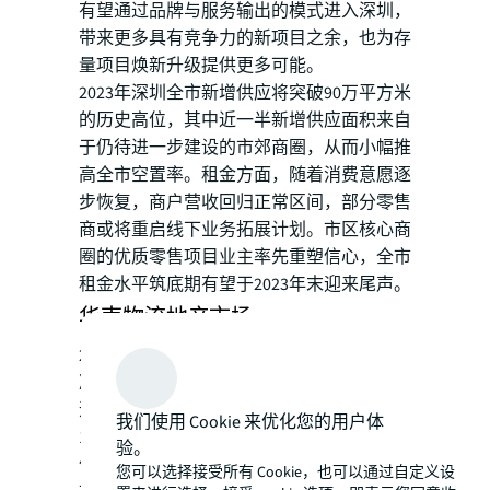
有望通过品牌与服务输出的模式进入深圳，
带来更多具有竞争力的新项目之余，也为存
量项目焕新升级提供更多可能。
2023年深圳全市新增供应将突破90万平方米
的历史高位，其中近一半新增供应面积来自
于仍待进一步建设的市郊商圈，从而小幅推
高全市空置率。租金方面，随着消费意愿逐
步恢复，商户营收回归正常区间，部分零售
商或将重启线下业务拓展计划。市区核心商
圈的优质零售项目业主率先重塑信心，全市
租金水平筑底期有望于2023年末迎来尾声。
华南物流地产市场
2022年，经济下行压力有所增加，经济增长
减速加之严格的疫情管控政策均对消费市场
造成了一定程度的影响。以广东省为例， 1-
我们使用 Cookie 来优化您的用户体
10月，广东实现社会消费品零售总额3.73万
验。
亿元，同比增长幅度仅为2.4%。由于消费
您可以选择接受所有 Cookie，也可以通过自定义设