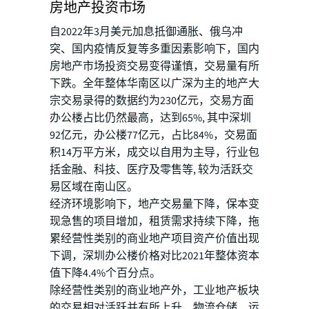
房地产投资市场
自2022年3月美元加息抵御通胀、俄乌冲
突、国内疫情反复等多重因素影响下，国内
房地产市场投资交易变得谨慎，交易量有所
下跌。全年整体华南区以广深为主的地产大
宗交易录得的数据约为230亿元，交易方面
办公楼占比仍然最高，达到65%, 其中深圳
92亿元，办公楼77亿元，占比84%，交易面
积14万平方米，成交以自用为主导，行业包
括金融、科技、医疗及零售等, 较为活跃交
易区域在南山区。
经济环境影响下，地产交易量下降，保本变
现急售的项目增加，租赁需求持续下降，拖
累经营性类别的商业地产项目资产价值出现
下调，深圳办公楼价格对比2021年整体资本
值下降4.4%个百分点。
除经营性类别的商业地产外，工业地产板块
的交易相对活跃并有所上升，物流仓储、运