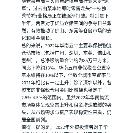
随着某电商巨头向着跨境电商行业大步“进
军”，过去由某本地即时零售龙头“一枝独
秀”的行业格局正在被逐渐打破。特别是下
半年，两者对于优质仓储空间的争夺日益激
烈，有效推动了佛山、东莞等仓储市场的去
化和租金增长。
总的来说，2022年华南五个主要非保税物流
仓储市场（包括广州、深圳、东莞、佛山和
惠州），总净吸纳量合计约为85万平方米，
同比下降约13%。华南五市非保税仓空置率
基本维持在10%以下，但数个城市空置率与
2021年相比有一定上升；除了深圳以外，各
城市的非保税仓租金同比增幅也稳定于
2.5%-4.5%的范围内。虽然2022年华南物流
市场整体呈现空置上升和租金增速放缓的势
头，从市场需求与资产表现稳定性来看，仍
居全国前列。
值得一提的是， 2022年外资投资者对于华