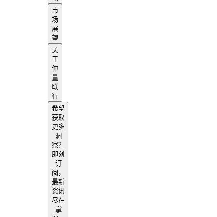
市
场
展
望
关
于
仲
量
联
行
希望
获取
更多
洞
察？
即刻
订
阅，
最新
资讯
尽在
掌