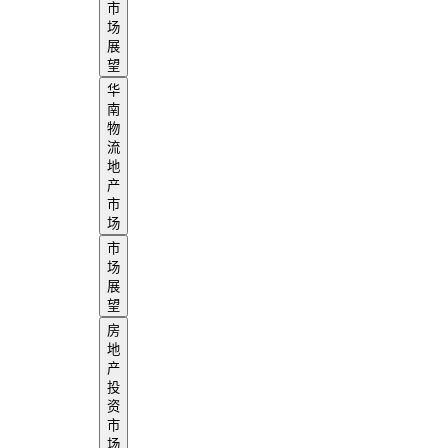
市
场
展
望
华
南
物
流
地
产
市
场
市
场
展
望
房
地
产
投
资
市
场