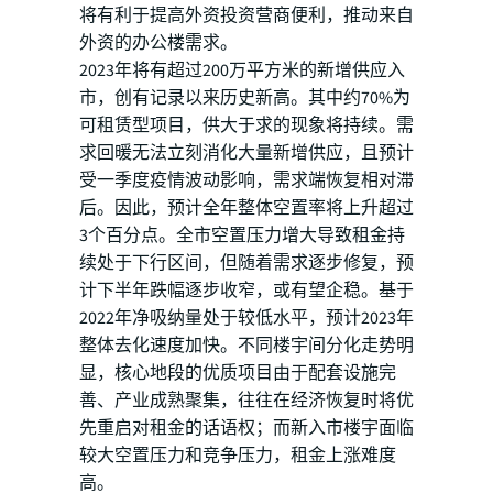
将有利于提高外资投资营商便利，推动来自
外资的办公楼需求。
2023年将有超过200万平方米的新增供应入
市，创有记录以来历史新高。其中约70%为
可租赁型项目，供大于求的现象将持续。需
求回暖无法立刻消化大量新增供应，且预计
受一季度疫情波动影响，需求端恢复相对滞
后。因此，预计全年整体空置率将上升超过
3个百分点。全市空置压力增大导致租金持
续处于下行区间，但随着需求逐步修复，预
计下半年跌幅逐步收窄，或有望企稳。基于
2022年净吸纳量处于较低水平，预计2023年
整体去化速度加快。不同楼宇间分化走势明
显，核心地段的优质项目由于配套设施完
善、产业成熟聚集，往往在经济恢复时将优
先重启对租金的话语权；而新入市楼宇面临
较大空置压力和竞争压力，租金上涨难度
高。