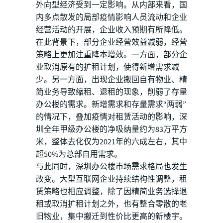
外向型经济受到一定影响。从内部来看，国
内多点散发的局部疫情影响人员流动和企业
经营活动的开展，企业收入预期有所降低。
在此背景下，部分企业经营效益减弱，经营
策略上更加注重降本增效。一方面，部分企
业取消原有的扩租计划，使得新增需求减
少。另一方面，出现企业搬回自有物业、精
简业务导致缩租、退租的现象，削弱了存量
办公楼的需求。新增需求和存量需求“两弱”
的情况下，叠加疫情对租赁活动的影响，深
圳全年甲级办公楼的净吸纳量约为83万平方
米，整体去化仅为2021年的六成左右，其中
超50%为总部自用需求。
与此同时，深圳办公楼市场需求格局也发生
改变。大型互联网企业持续结构性调整，租
赁策略也相应调整，除了因精简业务选择退
租或取消扩租计划之外，也有整合零散的老
旧物业，集中搬迁到性价比更高的新楼宇。