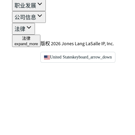
职业发展
公司信息
法律
法律
版权 2026 Jones Lang LaSalle IP, Inc.
expand_more
United States
keyboard_arrow_down