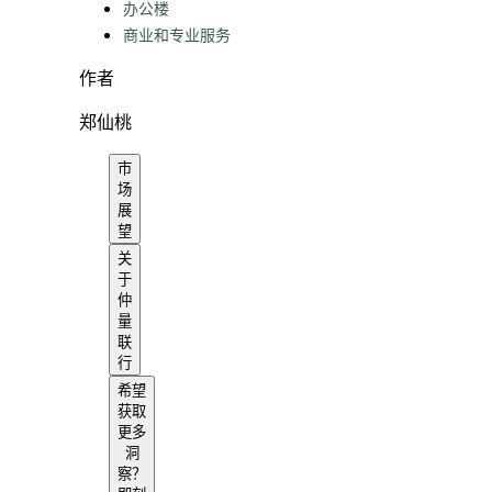
办公楼
商业和专业服务
作者
郑仙桃
市
场
展
望
关
于
仲
量
联
行
希望
获取
更多
洞
察？