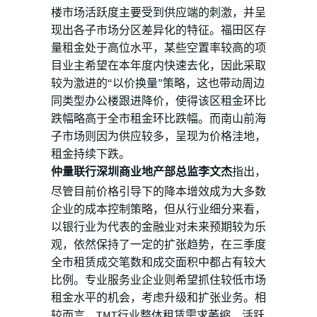
楼市场活跃度主要受到供应端的刺激，并呈
现出各子市场分区差异化的特征。福田区存
量租金处于高位水平，某些空置率较高的项
目业主希望在本年度内快速去化，因此采取
较为激进的“以价换量”策略，这也带动周边
同类型办公楼跟进降价，使得该区租金环比
跌幅略高于全市租金环比跌幅。而南山前海
子市场则因为供应较多，呈现为价格洼地，
租金持续下跌。
仲量联行深圳商业地产部总监李文杰
指出，
尽管目前价格引导下的降本增效成为大多数
企业的成本控制策略，但从行业细分来看，
以银行业为代表的金融业对未来预期较为乐
观，依然保持了一定的扩张趋势，在三季度
全市租赁成交笔数和成交面积中都占有较大
比例。专业服务业企业则希望抓住较低市场
租金水平的机会，考虑升级和扩张业务。相
较而言，TMT行业整体租赁需求萎缩，活跃