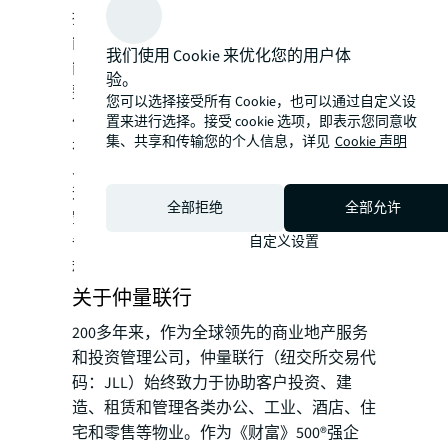
持观望态度。年内，预期不少子市场行情可
能会进一步推进价格引导的去化战略，这可
我们使用 Cookie 来优化您的用户体
能引导深圳办公楼市场租金继续向下调
验。
整。”
您可以选择接受所有 Cookie，也可以通过自定义设
尽管深圳办公楼市场尚处于恢复过渡期，但
置来进行选择。接受 cookie 选项，即表示您同意收
集、共享和传输您的个人信息，详见
Cookie 声明
是随着近期一系列宏观调控政策的逐步落地
见效，生产恢复逐步传导至社会需求的提
升，租赁市场预期和需求仍存在逐步修复的
全部拒绝
全部允许
空间。
自定义设置
备注：文中所述租金及售价，均基于建筑面
积。
关于仲量联行
200多年来，作为全球领先的商业地产服务
和投资管理公司，仲量联行（纽交所交易代
码：JLL）始终致力于协助客户投资、建
造、租赁和管理各类办公、工业、酒店、住
宅和零售等物业。作为《财富》500®强企