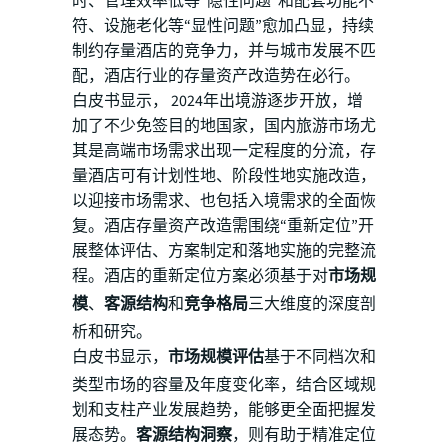
时、管理效率低等“隐性问题”和配套功能不
符、设施老化等“显性问题”愈加凸显，持续
制约存量酒店的竞争力，并与城市发展不匹
配，酒店行业的存量资产改造势在必行。
白皮书显示， 2024年出境游逐步开放，增
加了不少免签目的地国家，国内旅游市场尤
其是高端市场需求出现一定程度的分流，存
量酒店可有计划性地、阶段性地实施改造，
以迎接市场需求、也包括入境需求的全面恢
复。酒店存量资产改造需围绕“重新定位”开
展整体评估、方案制定和落地实施的完整流
程。酒店的重新定位方案必须基于对
市场规
模
、
客源结构
和
竞争格局
三大维度的深度剖
析和研究。
白皮书显示，
市场规模评估
基于不同档次和
类型市场的容量及年度变化率，结合区域规
划和支柱产业发展趋势，能够更全面把握发
展态势。
客源结构洞察
，则有助于精准定位