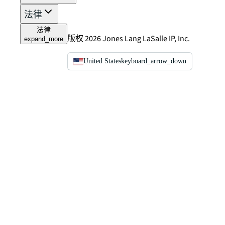
法律
法律
版权 2026 Jones Lang LaSalle IP, Inc.
expand_more
United States
keyboard_arrow_down