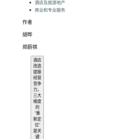
酒店及旅游地产
商业和专业服务
作者
胡晔
郑蔚祺
酒店
改造
提振
经营
竞争
力，
三大
维度
的
“重
新定
位”
是关
键