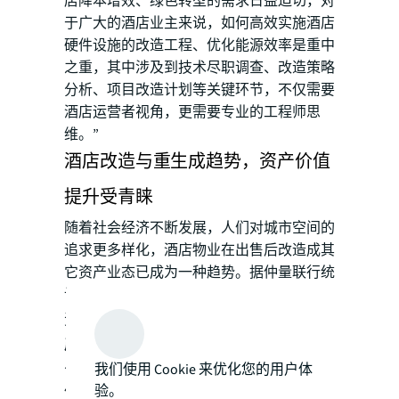
店降本增效、绿色转型的需求日益迫切，对
于广大的酒店业主来说，如何高效实施酒店
硬件设施的改造工程、优化能源效率是重中
之重，其中涉及到技术尽职调查、改造策略
分析、项目改造计划等关键环节，不仅需要
酒店运营者视角，更需要专业的工程师思
维。”
酒店改造与重生成趋势，资产价值
提升受青睐
随着社会经济不断发展，人们对城市空间的
追求更多样化，酒店物业在出售后改造成其
它资产业态已成为一种趋势。据仲量联行统
计，
自2014年至今
，作为国内主要的酒店投
资交易市场，
北京和上海超过40%的酒店资
产在出售后改造为其他资产业态
，例如办
公、长租公寓，或集合各类业态的商业综合
我们使用 Cookie 来优化您的用户体
验。
体。