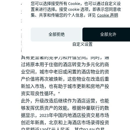
您可以选择接受所有 Cookie，也可以通过自定义设
仲量联行酒店及旅游地产事业部大中华区董
置来进行选择。接受 cookie 选项，即表示您同意收
事总经理周涛
表示：“相较于其它主流商业
集、共享和传输您的个人信息，详见
Cookie 声明
地产，国内酒店资产年平均投资交易量仅占
总量的8%左右。将酒店物业改造为其他业
全部拒绝
全部允许
态，基于商业地产最高用途和最佳用途的原
则，可以为投资人提供多样化的投资机会，
自定义设置
改造后的物业也将适应更广泛的市场需求，
具有更显著的竞争力和升值空间。同时，通
过将原本用于住宿的酒店转变为多元化的商
业空间，城市中老旧或闲置的酒店物业的资
产价值将再次被焕新，这些物业在改造后重
新加入市场，也有助于城市更新和房地产投
资实现良性循环。“
此外，升级改造后继续作为酒店运营，也能
够发挥优质资产的效能。根据仲量联行的数
据显示，2023年中国内地酒店投资交易市场
创近年新高，北京和上海酒店市场录得投资