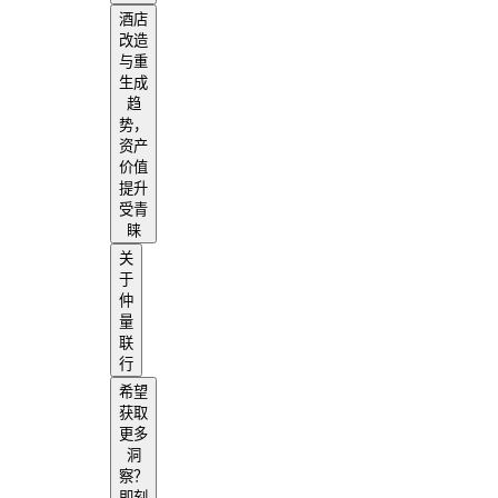
酒店
改造
与重
生成
趋
势，
资产
价值
提升
受青
睐
关
于
仲
量
联
行
希望
获取
更多
洞
察？
即刻