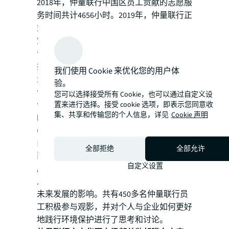
2018年，仲量联行中国区员工贡献的志愿服
务时间共计4656小时。2019年，仲量联行正
式向所有中国公司员工推行员工志愿服务政
策——根据该政策，所有员工每年都可以申
请一天的带薪假期用于参与志愿服务——包
括政府认可的志愿组织推出的活动以及由仲
我们使用 Cookie 来优化您的用户体
量联行Community Committee组织的活动。
验。
今年10-11月，仲量联行也与世界自然基金
您可以选择接受所有 Cookie，也可以通过自定义设
会（WWF）开展合作，在中国区15个城市
置来进行选择。接受 cookie 选项，即表示您同意收
集、共享和传输您的个人信息，详见
Cookie 声明
的分公司举办了“我们的星球：我们的责任”
(Our Planet: Our Business) 观影活动。该片
由NetFlix的著名纪录片 Our Planet 重新编辑
全部拒绝
全部允许
而成， 通过震撼的画面和贴近生活的角
自定义设置
度，阐述了自然对于我们的社会价值与意
义，以及不断变化的气候环境对个人与企业
未来发展的影响。共有450多名仲量联行员
工积极参与观影，并对个人与企业如何更好
地践行环境保护进行了思考和讨论。