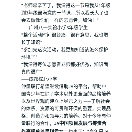
“老师您辛苦了，我觉得这一节是我从1年级
到3年级最满意的一节课，所以我长大了也
会去做像你们一样的志愿者，加油！”
——广州八一实验小学3年级学生
“整个活动时间很紧凑，很有意思，我也增
长了知识”
“参加完这次活动，我更加知道该怎么保护
环境了”
“我觉得每位志愿者老师都好优秀，知识面
真的很广”
——成都棕北小学
仲量联行希望继续借助JA的平台，帮助中
国青少年在除了学术以外更全面的品格培养
以及世界观的建立上尽己之力 ——了解社会
的体系、资源的可贵和环保的重要，实现品
格、创造力和领导力的培养。对于今年与仲
量联行的合作
，JA中国项目发展与筹资合
作高级总监吴琪君
女士也表示：“今年是JA