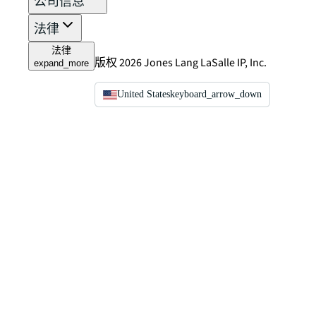
公司信息
法律
法律
版权 2026 Jones Lang LaSalle IP, Inc.
expand_more
United States
keyboard_arrow_down