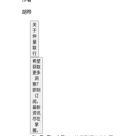
作者
胡晔
关
于
仲
量
联
行
希望
获取
更多
洞
察？
即刻
订
阅，
最新
资讯
尽在
掌
握。