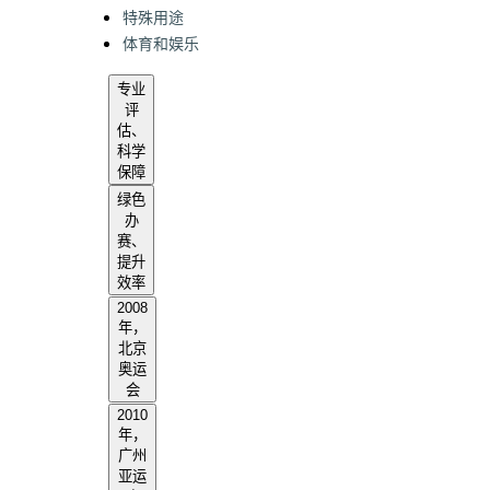
特殊用途
体育和娱乐
专业
评
估、
科学
保障
绿色
办
赛、
提升
效率
2008
年，
北京
奥运
会
2010
年，
广州
亚运