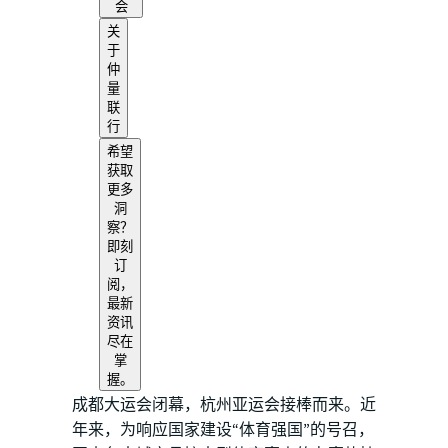
会
关
于
仲
量
联
行
希望
获取
更多
洞
察？
即刻
订
阅，
最新
资讯
尽在
掌
握。
成都大运会闭幕，杭州亚运会接棒而来。近
年来，为响应国家建设“体育强国”的号召，