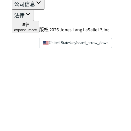
公司信息
法律
法律
版权 2026 Jones Lang LaSalle IP, Inc.
expand_more
United States
keyboard_arrow_down