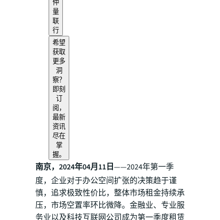
仲
量
联
行
希望
获取
更多
洞
察？
即刻
订
阅，
最新
资讯
尽在
掌
握。
南京，2024年04月11日
——2024年第一季
度，企业对于办公空间扩张的决策趋于谨
慎，追求极致性价比，整体市场租金持续承
压，市场空置率环比微降。金融业、专业服
务业以及科技互联网公司成为第一季度租赁