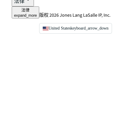
法律
法律
版权 2026 Jones Lang LaSalle IP, Inc.
expand_more
United States
keyboard_arrow_down