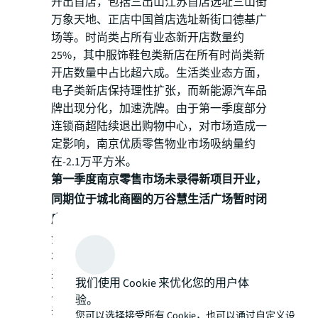
开出首店，包括三出山江苏首店选址三山街
万象天地、正店中国首店选址新街口德基广
场等。时尚类占所有业态新开店数量约
25%，其中服饰鞋包类新店在所有时尚类新
开店数量中占比超六成。生活类业态方面，
电子类新店保持理性扩张，而新能源汽车品
牌出现分化，加速洗牌。由于第一季度部分
连锁商超陆续退出购物中心，对市场造成一
定影响，南京优质零售物业市场吸纳量约
在-2.1万平方米。
第一季度南京零售市场未录得新项目开业，
同期位于城北商圈的万谷慧生活广场暂时闭
店改造。
2024年1月3日，位于河西商圈的国
金中心试营业，体量约9.3万平方米，预计
将于第二季度正式开业，届时河西商圈将迎
来第一个高端商业综合体。位于城北商圈的
我们使用 Cookie 来优化您的用户体
万谷慧生活广场于2月17日宣布闭店改造，
验。
并将于年底焕新重启。截至季末，南京商业
您可以选择接受所有 Cookie，也可以通过自定义设