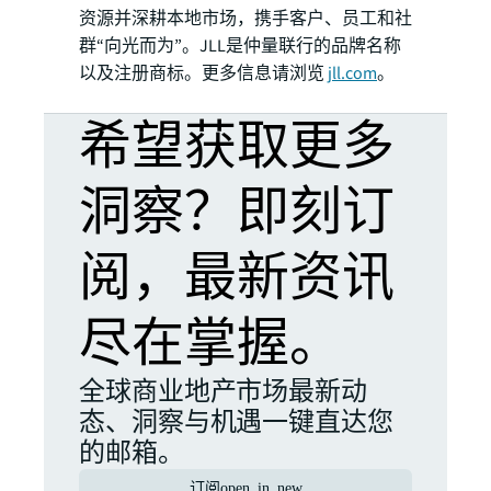
资源并深耕本地市场，携手客户、员工和社
群“向光而为”。JLL是仲量联行的品牌名称
以及注册商标。更多信息请浏览
jll.com
。
希望获取更多
洞察？即刻订
阅，最新资讯
尽在掌握。
全球商业地产市场最新动
态、洞察与机遇一键直达您
的邮箱。
订阅
open_in_new