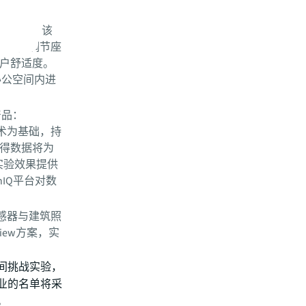
进行测试。该
过智能调节座
户舒适度。
在办公空间内进
产品：
技术为基础，持
得数据将为
的实验效果提供
nIQ平台对数
。
传感器与建筑照
iew方案，实
间挑战实验，
业的名单将采
。