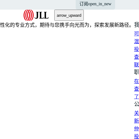
订阅
open_in_new
arrow_upward
性化的专业方式，期待与您携手向光而为，探索发展新路径。
可
混
投
查
联
在
查
了
关
新
仲
投