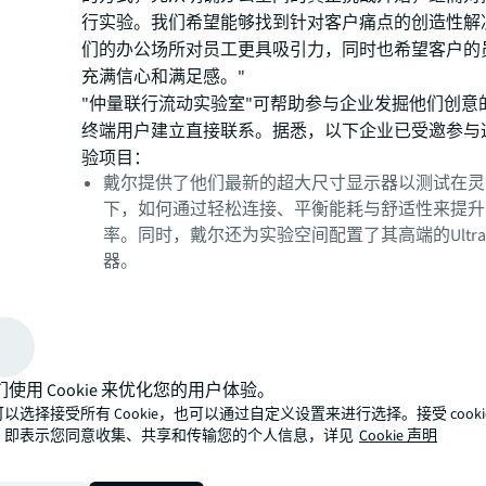
行实验。我们希望能够找到针对客户痛点的创造性解
们的办公场所对员工更具吸引力，同时也希望客户的
充满信心和满足感。"
"仲量联行流动实验室"可帮助参与企业发掘他们创意
终端用户建立直接联系。据悉，以下企业已受邀参与
验项目：
戴尔提供了他们最新的超大尺寸显示器以测试在灵
下，如何通过轻松连接、平衡能耗与舒适性来提升
率。同时，戴尔还为实验空间配置了其高端的UltraS
器。
海沃氏为流动实验室提供了办公家具：办公桌、办
传感技术的专属隔间。他们在开放的办公环境中提
工程学的座椅并开辟出较安静的区域，旨在测试联
用者，是否会为更好的办公家具和更人性化的办公
们使用 Cookie 来优化您的用户体验。
支付更高的会员费。
以选择接受所有 Cookie，也可以通过自定义设置来进行选择。接受 cooki
优和则为整个实验空间安装了空气质量传感器，收
，即表示您同意收集、共享和传输您的个人信息，详见
Cookie 声明
温度、湿度、尘粒和其他化学物质数据，以及可影
舒适感和空调效率的四个空气质量参数。该公司正