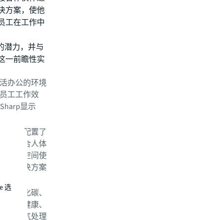
决方案，使他
员工在工作中
的潜力，并与
这一前瞻性实
活办公的环境
员工工作效
harp显示
公椅和配置了
供了符合人体
合办公空间使
场所解决方案
e 选
集二氧化碳、
响人体健康、
采用空气处理