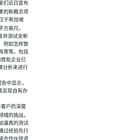
家们近日宣布
革的新概念项
位于新加坡
00平方英尺。
发并测试全新
，例如怎样管
具等等。包括
内的首批企业已
察分析来进行
报告中显示，
其实现自有办
与客户的深度
领域的挑战，
加逼真的测试
通过经验先行
接合作伙伴进