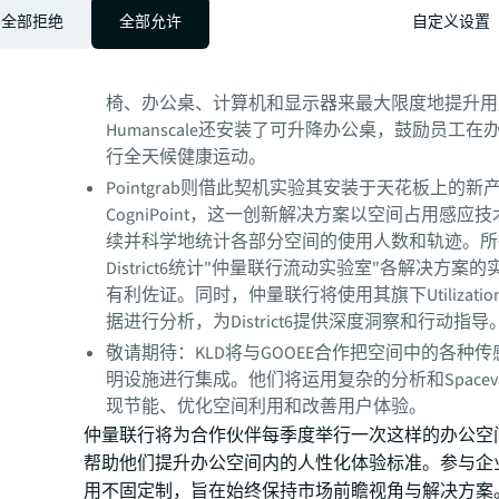
系统来测试改善整体空气质量的方式。
全部拒绝
全部允许
自定义设置
Humanscale的参与则是为了对其新办公场所APP
APP以他们最新的人体工程学研究成果为基础，通
椅、办公桌、计算机和显示器来最大限度地提升用
Humanscale还安装了可升降办公桌，鼓励员工
行全天候健康运动。
Pointgrab则借此契机实验其安装于天花板上的新
CogniPoint，这一创新解决方案以空间占用感应
续并科学地统计各部分空间的使用人数和轨迹。所
District6统计"仲量联行流动实验室"各解决方案
有利佐证。同时，仲量联行将使用其旗下Utilizatio
据进行分析，为District6提供深度洞察和行动指导
敬请期待：KLD将与GOOEE合作把空间中的各种
明设施进行集成。他们将运用复杂的分析和Spacev
现节能、优化空间利用和改善用户体验。
仲量联行将为合作伙伴每季度举行一次这样的办公空
帮助他们提升办公空间内的人性化体验标准。参与企
用不固定制，旨在始终保持市场前瞻视角与解决方案