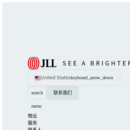
United States
keyboard_arrow_down
search
联系我们
menu
物业
服务