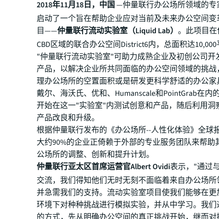
2018年11月18日，中国
—仲量联行办公场所领域的专
启动了一个旨在帮助企业应对当前及未来办公空间变
目——
仲量联行流动实验室（Liquid Lab）
。此项目在
CBD区域的联合办公空间District6内，总面积达10,0
"仲量联行流动实验室"可助力成熟企业及初创公司开
产品，以解决企业所共同面临的办公空间领域的挑战
理办公场所的空置面积或是研发更科学舒适的办公家
戴尔、海沃氏、优和、Humanscale和PointGrab在
开始在这一"实验室"内测试创意和产品，随后利用洞
产品改良和升级。
根据仲量联行发布的《办公场所--人性化体验》全球
大约90%的企业正倚赖于外部的专业服务团队来帮助
公场所的调整、创新和提升计划。
仲量联行亚太区首席运营官Albert Ovidi
表示，"通过
交流，我们得知他们无时无刻不面临着来自办公场所
并急需我们的支持。流动实验室项目使我们能够在更
环境下对种种挑战进行模拟实验，并从中学习。我们
的方式，先从明确办公空间的真正挑战开始，继而对