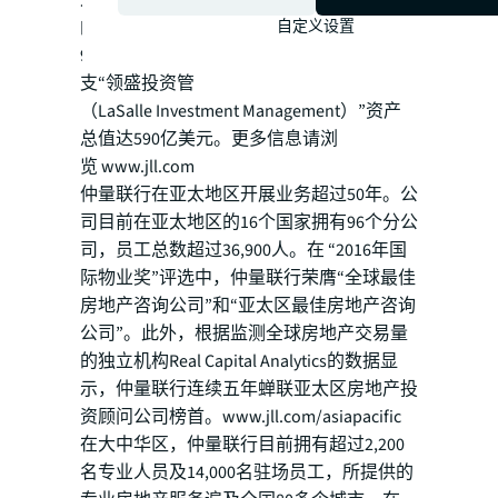
米），并协助客户完成了价值1,450亿美元
的物业出售、并购和融资交易。截至2017年
自定义设置
9月30日，仲量联行旗下的投资管理业务分
支“领盛投资管
（LaSalle Investment Management）”资产
总值达590亿美元。​更多信息请浏
览 www.jll.​com
仲量联行在亚太地区开展业务超过50年。公
司目前在亚太地区的16个国家拥有96个分公
司，员工总数超过36,900人。在 “2016年国
际物业奖”评选中，仲量联行荣膺“全球最佳
房地产咨询公司”和“亚太区最佳房地产咨询
公司”。此外，根据监测全球房地产交易量
的独立机构Real Capital Analytics的数据显
示，仲量联行连续五年蝉联亚太区房地产投
资顾问公司榜首。​www.jll.com/a​siapacific​
在大中华区，仲量联行目前拥有超过2,200
名专业人员及14,000名驻场员工，所提供的