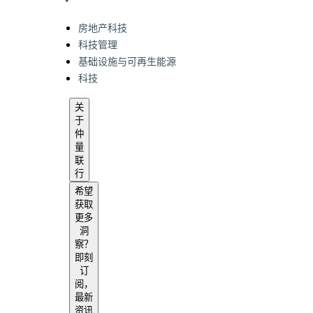
Categories:
房地产科技
科技管理
基础设施与可再生能源
科技
关
于
仲
量
联
行​
希望
获取
更多
洞
察？
即刻
订
阅，
最新
资讯