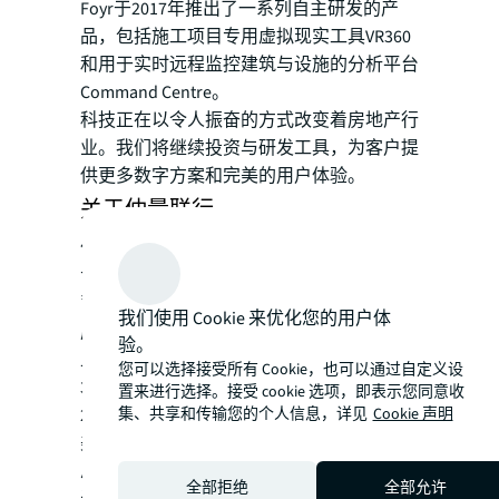
Foyr于2017年推出了一系列自主研发的产
品，包括施工项目专用虚拟现实工具VR360
和用于实时远程监控建筑与设施的分析平台
Command Centre。
科技正在以令人振奋的方式改变着房地产行
业。我们将继续投资与研发工具，为客户提
供更多数字方案和完美的用户体验。
关于仲量联行​
仲量联行（纽约证交所交易代码：JLL）是
专注于房地产领域的专业服务和投资管理公
司，致力于帮助房地产业主、用户和投资者
我们使用 Cookie 来优化您的用户体
成就商业愿景。仲量联行是《财富》500强
验。
上榜企业，业务遍及全球80个国家，拥有近
您可以选择接受所有 Cookie，也可以通过自定义设
300个分公司，员工总数超过80,000人。
置来进行选择。接受 cookie 选项，即表示您同意收
2016年度业务营收达58亿美元，总收入68亿
集、共享和传输您的个人信息，详见
Cookie 声明
美元，代表客户管理和提供外包服务的物业
总面积逾44亿平方英尺（约4.09亿平方
全部拒绝
全部允许