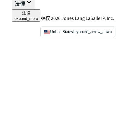
法律
法律
版权 2026 Jones Lang LaSalle IP, Inc.
expand_more
United States
keyboard_arrow_down