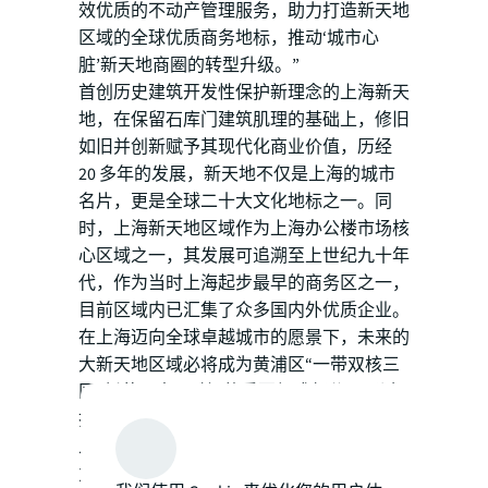
效优质的不动产管理服务，助力打造新天地
区域的全球优质商务地标，推动‘城市心
脏’新天地商圈的转型升级。”
首创历史建筑开发性保护新理念的上海新天
地，在保留石库门建筑肌理的基础上，修旧
如旧并创新赋予其现代化商业价值，历经
20 多年的发展，新天地不仅是上海的城市
名片，更是全球二十大文化地标之一。同
时，上海新天地区域作为上海办公楼市场核
心区域之一，其发展可追溯至上世纪九十年
代，作为当时上海起步最早的商务区之一，
目前区域内已汇集了众多国内外优质企业。
在上海迈向全球卓越城市的愿景下，未来的
大新天地区域必将成为黄浦区“一带双核三
区”新蓝图中“双核”的重要组成部分，通过
打造城市活力空间，构建品质生活社区，引
入丰富的文化艺术差异化体验并带来充满活
力的社群体系，成为“世界级复合功能都心