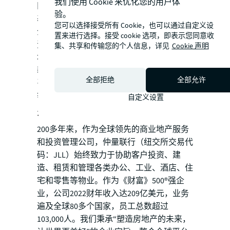
我们使用 Cookie 来优化您的用户体
区”的最佳实践。
验。
基于高品质商务办公载体，与新经济的龙头
您可以选择接受所有 Cookie，也可以通过自定义设
企业建立长期战略伙伴关系，汇集优质企业
置来进行选择。接受 cookie 选项，即表示您同意收
资源， 实现重点产业的引入，太平洋新天
集、共享和传输您的个人信息，详见
Cookie 声明
地商业中心约 20万方办公体量的入市将为
新天地区域及黄浦区带来产业聚集与人才吸
全部拒绝
全部允许
引力的提升， 从稳经济、促就业、引人才
等多个层面实现城市高质量发展。
自定义设置
关于仲量联行
200多年来，作为全球领先的商业地产服务
和投资管理公司，仲量联行（纽交所交易代
码：JLL）始终致力于协助客户投资、建
造、租赁和管理各类办公、工业、酒店、住
宅和零售等物业。作为《财富》500®强企
业，公司2022财年收入达209亿美元，业务
遍及全球80多个国家，员工总数超过
103,000人。我们秉承“塑造房地产的未来，