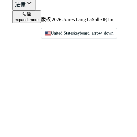
法律
法律
版权 2026 Jones Lang LaSalle IP, Inc.
expand_more
United States
keyboard_arrow_down