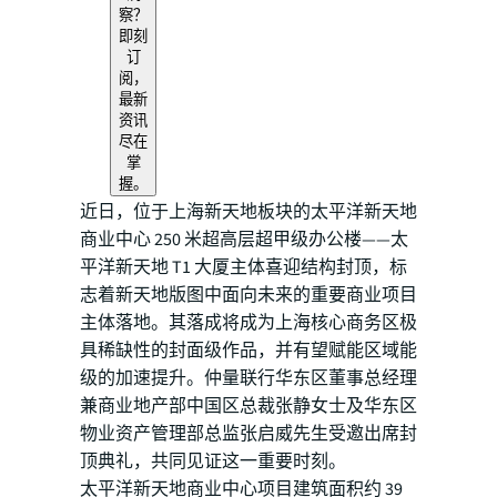
察？
即刻
订
阅，
最新
资讯
尽在
掌
握。
近日，位于上海新天地板块的太平洋新天地
商业中心 250 米超高层超甲级办公楼——太
平洋新天地 T1 大厦主体喜迎结构封顶，标
志着新天地版图中面向未来的重要商业项目
主体落地。其落成将成为上海核心商务区极
具稀缺性的封面级作品，并有望赋能区域能
级的加速提升。仲量联行华东区董事总经理
兼商业地产部中国区总裁张静女士及华东区
物业资产管理部总监张启威先生受邀出席封
顶典礼，共同见证这一重要时刻。
太平洋新天地商业中心项目建筑面积约 39