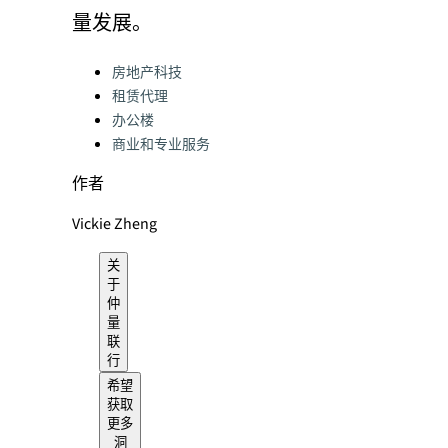
量发展。
Categories:
房地产科技
租赁代理
办公楼
商业和专业服务
作者
Vickie Zheng
关
于
仲
量
联
行
希望
获取
更多
洞