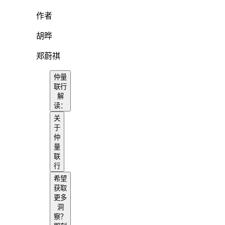
作者
胡晔
郑蔚祺
仲量
联行
解
读：
关
于
仲
量
联
行
希望
获取
更多
洞
察？