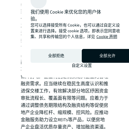
券违约风险。应一视同仁支持房地产企业合
理融资需求，继续落实改善优质房企资产负
我们使用 Cookie 来优化您的用户体
验。
债表计划，继续带动房地产行业的现金流状
您可以选择接受所有 Cookie，也可以通过自定义设
况、投资活动、并购重组回到正常发展轨
置来进行选择。接受 cookie 选项，即表示您同意收
道，继续引导金融机构提供正常的金融支
集、共享和传输您的个人信息，详见
Cookie 声明
持，继续平稳、有序地加快房地产企业风险
市场化出清。
具体来看：应当贯彻落实“金融16条”、房企
全部拒绝
全部允许
融资“三支箭”、改善优质房企资产负债表四
自定义设置
项行动、“保交楼”专项借款等稳地产政策，
保障房地产企业特别是优质龙头企业的合理
融资需求。应当继续在稳民生高度认识和推
进保交楼工作，有效解决部分地区纾困资金
审批流程长、覆盖面有限等问题。应着力于
通过调整债务期限结构及融资结构等促使房
地产企业降杠杆、缩规模、控风险。应推动
金融服务助力设立REITs等产品，以便房地
产企业盘活优质存量资产、增加融资渠道。