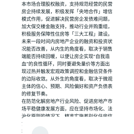
本市场合理股权融资，支持规范经营的民营
房企持续发展，积极发挥「央地合作」增信
模式作用，促进解决民营房企发债难问题，
加大保交楼金融支持，推动行业并购重组，
积极服务保障性住房等「三大工程」建设。
未来一段时间内房地产企业的融资和投资状
况能否改善，从内生的角度看，取决于销售
端能否持续回暖，以便让房企实现“自我造
血”的良性循环，同时要避免量价等方面出
现过热并触发宏观政策调控和金融信贷条件
的边际收敛。从外生的角度看，取决于微观
主体的信心、预期、风险偏好和资产负债表
的修复节奏。
在防范化解房地产行业风险、促进房地产市
场平稳健康发展方面，应在坚持市场化、法
治化原则的情况下，精准实施差别化住房信
贷政策、加大保交楼金融支持力度，保持房
地产融资平稳，稳妥化解大型房地产企业债