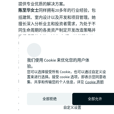
提供专业优质的解决方案。
陈至华女士
同样拥有20多年的行业经验，包
括建筑、室内设计以及开发和项目管理。她
擅长深入分析业主和投资者需求，为处于不
同生命周期的各类资产制定开发改造策略并
进行项目的实施。过去6年间，她曾服务于
Ian Schrager等多个北美国家级开发商，负
责管理土地交易、资产组合的升级改造等，
并为众多中国投资者管理在当地的新建项目
我们使用 Cookie 来优化您的用户体
和改造项目。加入仲量联行后，她将致力于
验。
帮助开发商和投资者制定并实施资产升级优
您可以选择接受所有 Cookie，也可以通过自定义设
化解决方案，在达成财务、环境和社会目标
置来进行选择。接受 cookie 选项，即表示您同意收
的同时提升资产绩效。
集、共享和传输您的个人信息，详见
Cookie 声明
关于仲量联行
仲量联行（纽交所交易代码：JLL）是全球
全部拒绝
全部允许
领先的房地产专业服务和投资管理公司。凭
自定义设置
借行业领先的科技应用，我们始终致力于为