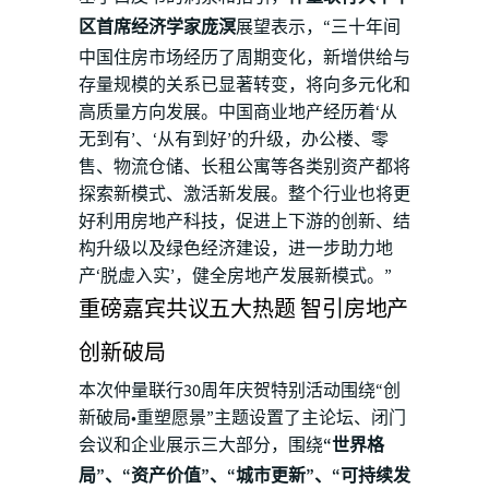
区首席经济学家庞溟
展望表示，“三十年间
中国住房市场经历了周期变化，新增供给与
存量规模的关系已显著转变，将向多元化和
高质量方向发展。中国商业地产经历着‘从
无到有’、‘从有到好’的升级，办公楼、零
售、物流仓储、长租公寓等各类别资产都将
探索新模式、激活新发展。整个行业也将更
好利用房地产科技，促进上下游的创新、结
构升级以及绿色经济建设，进一步助力地
产‘脱虚入实’，健全房地产发展新模式。”
重磅嘉宾共议五大热题 智引房地产
创新破局
本次仲量联行30周年庆贺特别活动围绕“创
新破局•重塑愿景”主题设置了主论坛、闭门
会议和企业展示三大部分，围绕
“世界格
局”、“资产价值”、“城市更新”、“可持续发