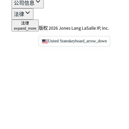
公司信息
法律
法律
版权 2026 Jones Lang LaSalle IP, Inc.
expand_more
United States
keyboard_arrow_down