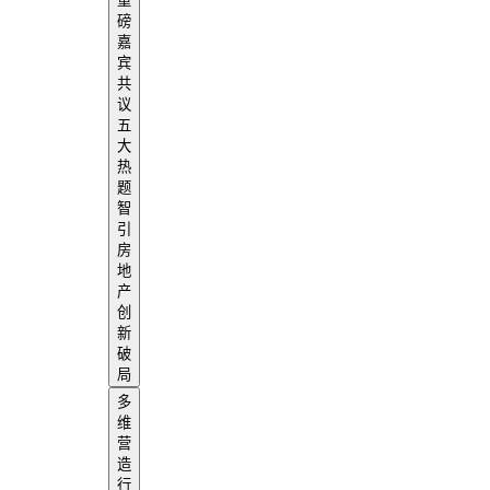
重
磅
嘉
宾
共
议
五
大
热
题
智
引
房
地
产
创
新
破
局
多
维
营
造
行