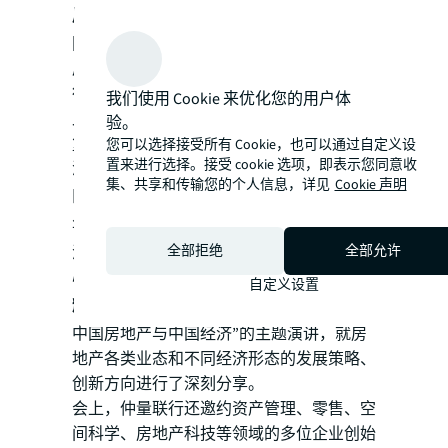
展”及“科技变革”五大核心议题
，与行业共
同回顾世界变革中，中国商业地产的30年发
展，探讨当下的创新思路和转型路径，分享
行业重塑的价值思考。
我们使用 Cookie 来优化您的用户体
此次活动主论坛中，多位经济学家深刻洞察
验。
复杂世界格局下的中国经济。继中国首席经
您可以选择接受所有 Cookie，也可以通过自定义设
置来进行选择。接受 cookie 选项，即表示您同意收
济学家论坛副理事长
李迅雷
、仲量联行亚太
集、共享和传输您的个人信息，详见
Cookie 声明
区首席研究官
Roddy Allan
和仲量联行大中
华区首席经济学家
庞溟
从全球视角为中国经
全部拒绝
全部允许
济建言献策后，清华大学恒隆房地产研究中
心主任
吴璟
与仲量联行中国区研究部总监
姚
自定义设置
耀
，共同开展了“30年回顾与未来聚焦——
中国房地产与中国经济”的主题演讲，就房
地产各类业态和不同经济形态的发展策略、
创新方向进行了深刻分享。
会上，仲量联行还邀约资产管理、零售、空
间科学、房地产科技等领域的多位企业创始