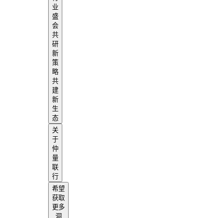
业
盛
会
共
研
新
策
略
共
建
新
生
态
关
于
仲
量
联
行
希望
获取
更多
洞