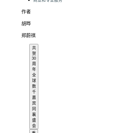
商业和专业服务
作者
胡晔
郑蔚祺
共
贺
30
周
年
全
球
数
千
嘉
宾
同
襄
盛
会