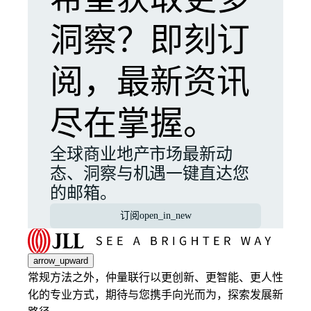
洞察？即刻订
阅，最新资讯
尽在掌握。
全球商业地产市场最新动
态、洞察与机遇一键直达您
的邮箱。
订阅
open_in_new
arrow_upward
常规方法之外，仲量联行以更创新、更智能、更人性
化的专业方式，期待与您携手向光而为，探索发展新