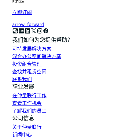
路径。
立即订阅
arrow_forward
我们如何为您提供帮助？
可持发展解决方案
混合办公空间解决方案
投资组合管理
查找并租赁空间
联系我们
职业发展
在仲量联行工作
查看工作机会
了解我们的员工
公司信息
关于仲量联行
新闻中心