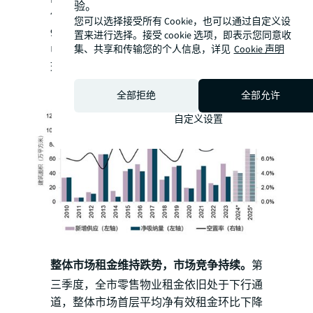
验。
供应。全市优质零售物业的空置率为
您可以选择接受所有 Cookie，也可以通过自定义设
9.6%，较上季度上升了0.7个百分点。其
置来进行选择。接受 cookie 选项，即表示您同意收
集、共享和传输您的个人信息，详见
Cookie 声明
中，全市购物中心的平均空置率为10.5%，
环比上升0.7个百分点。
全部拒绝
全部允许
自定义设置
整体市场租金维持跌势，市场竞争持续。
第
三季度，全市零售物业租金依旧处于下行通
道，整体市场首层平均净有效租金环比下降