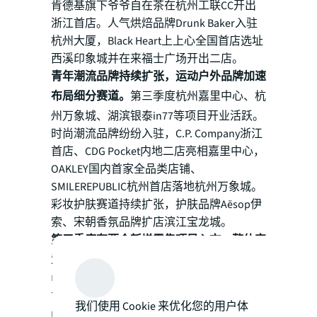
肯德基旗下爷爷自在茶在杭州工联CC开出
浙江首店。人气烘焙品牌Drunk Baker入驻
杭州大厦，Black Heart上上心全国首店选址
西溪印象城并在来福士广场开出二店。
青年潮流品牌持续扩张，运动户外品牌加速
布局细分赛道。
第三季度杭州嘉里中心、杭
州万象城、湖滨银泰in77等项目开业活跃。
时尚潮流品牌纷纷入驻，C.P. Company浙江
首店、CDG Pocket内地二店亮相嘉里中心，
OAKLEY国内首家全品类店铺、
SMILEREPUBLIC杭州首店落地杭州万象城。
彩妆护肤赛道持续扩张，护肤品牌Aēsop伊
索、宋朝香氛品牌扩店滨江宝龙城。
第三季度有两个新增零售项目入市，整体空
置率上升。
2024年第三季度位于城东的德信
中心和位于滨江的莲荷里开业，分别定位为
艺术型商业和活力健康社群的非标商业空
我们使用 Cookie 来优化您的用户体
间，累计为市场带来105,000平方米的新增