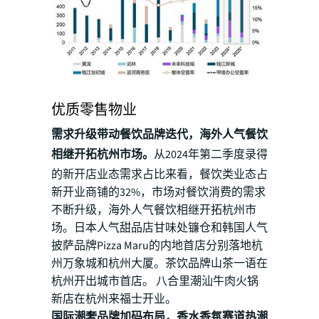
优质零售物业
需求升级带动餐饮品牌迭代，海外人气餐饮
相继开拓杭州市场。
从2024年第二季度录得
的新开店业态需求占比来看，餐饮类业态占
新开业商铺的32%，市场对餐饮消费的需求
不断升级，海外人气餐饮相继开拓杭州市
场。日本人气甜品店甘味处镰仓和韩国人气
披萨品牌Pizza Maru的内地首店分别落地杭
州万象城和杭州大厦。茶饮品牌山茶一语在
杭州开出城市首店。 八合里潮汕牛肉火锅
新店在杭州来福士开业。
国际潮奢品牌加码布局，香水香氛赛道热潮