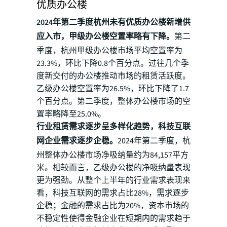
优质办公楼
2024年第二季度杭州未有优质办公楼新增供
应入市，甲级办公楼空置率略有下降。
第二
季度，杭州甲级办公楼市场平均空置率为
23.3%，环比下降0.8个百分点。过往几个季
度新交付的办公楼推动市场的租赁活跃度。
乙级办公楼空置率为26.5%，环比下降了1.7
个百分点。第二季度，整体办公楼市场的空
置率略降至25.0%。
行业租赁需求逐步呈多样化趋势，科技互联
网企业需求逐步企稳。
2024年第二季度，杭
州整体办公楼市场净吸纳量约为84,157平方
米。相较而言，乙级办公楼的净吸纳量表现
更为强劲。从整个上半年的行业需求表现来
看，科技互联网的需求占比28%，需求逐步
企稳；金融的需求占比为20%，资本市场的
不稳定性使得金融企业在短期内的需求趋于