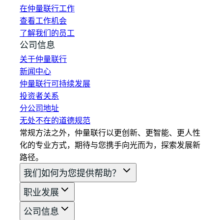
在仲量联行工作
查看工作机会
了解我们的员工
公司信息
关于仲量联行
新闻中心
仲量联行可持续发展
投资者关系
分公司地址
无处不在的道德规范
常规方法之外，仲量联行以更创新、更智能、更人性
化的专业方式，期待与您携手向光而为，探索发展新
路径。
我们如何为您提供帮助？
职业发展
公司信息