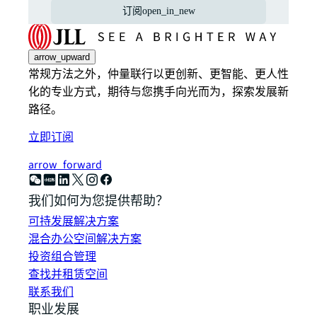
订阅
open_in_new
arrow_upward
常规方法之外，仲量联行以更创新、更智能、更人性
化的专业方式，期待与您携手向光而为，探索发展新
路径。
立即订阅
arrow_forward
我们如何为您提供帮助？
可持发展解决方案
混合办公空间解决方案
投资组合管理
查找并租赁空间
联系我们
职业发展