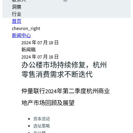
联系人
系
洞察
行业
首页
chevron_right
新闻中心
2024 年 07 月 18 日
新闻稿
2024 年 07 月 18 日
办公楼市场持续修复，杭州
零售消费需求不断迭代
仲量联行2024年第二季度杭州商业
地产市场回顾及展望
Categories:
资本流动
选址策略