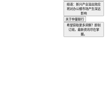
结语：新兴产业溢出效应
将对办公楼市场产生深远
影响
关于仲量联行
希望获取更多洞察？即刻
订阅，最新资讯尽在掌
握。