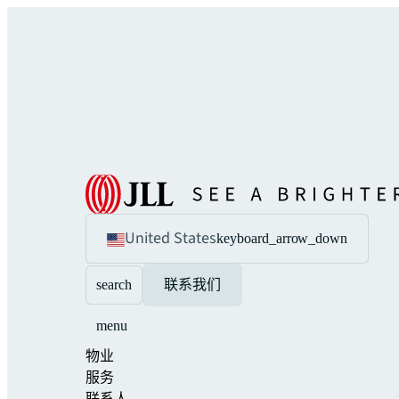
United States
keyboard_arrow_down
search
联系我们
menu
物业
服务