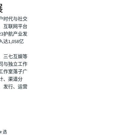
展
户时代与社交
、互联网平台
23护航产业发
1,058亿
、三七互娱等
司与独立工作
工作室落子广
计、渠道分
、发行、运营
e 选