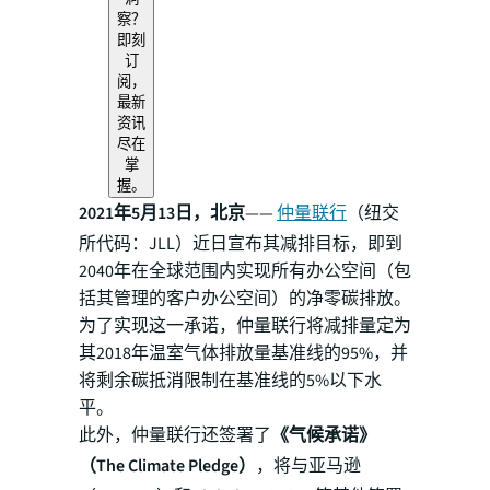
察？
即刻
订
阅，
最新
资讯
尽在
掌
握。
2021年5月13日，北京
——
仲量联行
（纽交
所代码：JLL）近日宣布其减排目标，即到
2040年在全球范围内实现所有办公空间（包
括其管理的客户办公空间）的净零碳排放。
为了实现这一承诺，仲量联行将减排量定为
其2018年温室气体排放量基准线的95%，并
将剩余碳抵消限制在基准线的5%以下水
平。
此外，仲量联行还签署了
《气候承诺》
（The Climate Pledge）
，将与亚马逊