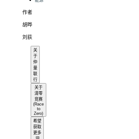
能源
作者
胡晔
刘荻
关
于
仲
量
联
行
关于
清零
竞赛
(Race
to
Zero)
希望
获取
更多
洞