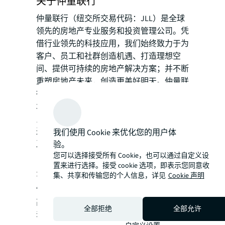
关于仲量联行
仲量联行（纽交所交易代码：JLL）是全球
领先的房地产专业服务和投资管理公司。凭
借行业领先的科技应用，我们始终致力于为
客户、员工和社群创造机遇、打造理想空
间、提供可持续的房地产解决方案；并不断
重塑房地产未来，创造更美好明天。仲量联
行是《财富》500强企业，截至2020年12月
31日，仲量联行业务遍及全球80多个国家，
员工总数超过91,000人，2020财政年度收入
达166亿美元。JLL是仲量联行的品牌名称以
我们使用 Cookie 来优化您的用户体
及注册商标。更多信息请浏览
www.jll.com
验。
您可以选择接受所有 Cookie，也可以通过自定义设
置来进行选择。接受 cookie 选项，即表示您同意收
关于清零竞赛 (Race to Zero)
集、共享和传输您的个人信息，详见
Cookie 声明
“清零竞赛（Race to Zero）”是由气候行动
高级别倡导者发起的一项大范围全球性活
全部拒绝
全部允许
动，旨在动员非政府主体团结一致，加入气