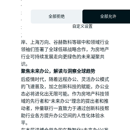
体系。
本届进博会上，仲量联行与远景携手全筑股
全部拒绝
全部允许
份，共同宣布全筑总部大楼的零碳样板落
自定义设置
地，探索依托减碳理念实现全城焕新的解决
方案；并与全球领先的绿色科技公司江苏绿
岸、上海万向、谷赫数科等碳中和领域行业
领袖们签署了全球低碳战略合作，为房地产
行业可持续发展走向更绿色的未来凝聚共
识。
聚焦未来办公，解读与洞察全球趋势
后疫情时代，随着远程办公、灵活办公模式
的飞速普及，加之创新科技的赋能，办公业
态必将进化出无限可能。作为房地产科技领
域的先行者和“未来办公”理念的提出者和推
动者，仲量联行一直致力于通过创新科技帮
助行业各方提升办公空间的人性化体验水
平。