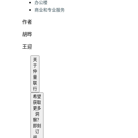
办公楼
商业和专业服务
作者
胡晔
王迎
关
于
仲
量
联
行
希望
获取
更多
洞
察？
即刻
订
阅，