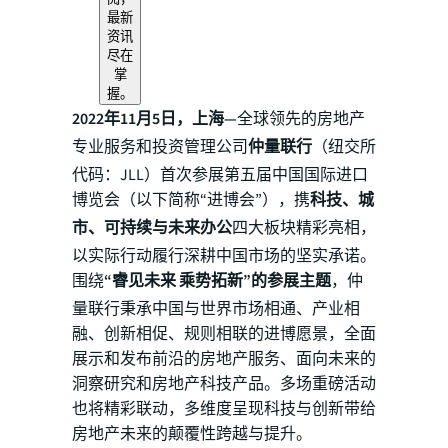
最新
资讯
尽在
掌
握。
2022年11月5日，上海—
全球领先的房地产
专业服务和投资管理公司
仲量联行
（纽交所
代码：JLL）首次参展第五届中国国际进口
博览会（以下简称“进博会”），携
科技、城
市、可持续与未来办公
四大板块精彩亮相，
以实际行动履行深耕中国市场的坚实承诺。
围绕
“睿见未来 乘势拓新”的参展主题
，仲
量联行秉承中国与世界市场相通、产业相
融、创新相促、规则相联的进博愿景，全面
展示和发布前沿的房地产服务、面向未来的
洞察研究和房地产科技产品。多场重磅活动
也将精彩联动，多维度呈现科技与创新带给
房地产未来的颠覆性跨越与提升。