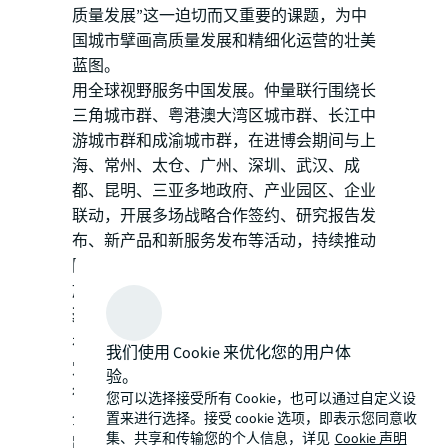
质量发展”这一迫切而又重要的课题，为中
国城市擘画高质量发展和精细化运营的壮美
蓝图。
用全球视野服务中国发展。仲量联行围绕长
三角城市群、粤港澳大湾区城市群、长江中
游城市群和成渝城市群，在进博会期间与上
海、常州、太仓、广州、深圳、武汉、成
都、昆明、三亚多地政府、产业园区、企业
联动，开展多场战略合作签约、研究报告发
布、新产品和新服务发布等活动，持续推动
国家区域协调发展和新型城镇化战略加快实
施
聚焦可持续，赋能城市低碳发展
在碳达峰、碳中和背景下，作为全球首家制
我们使用 Cookie 来优化您的用户体
定科学净零排放目标的房地产企业，仲量联
验。
行长期致力于积极发挥行业引领作用，携手
您可以选择接受所有 Cookie，也可以通过自定义设
全球领先的绿色发展标杆企业、合作伙伴，
置来进行选择。接受 cookie 选项，即表示您同意收
集、共享和传输您的个人信息，详见
Cookie 声明
跨专业、跨行业、多维度构建绿色发展生态