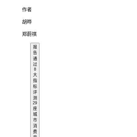
作者
胡晔
郑蔚祺
报
告
通
过
8
大
指
标
评
测
29
座
城
市
消
费