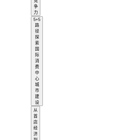
竞
争
力
5+5
路
径
探
索
国
际
消
费
中
心
城
市
建
设
从
首
店
经
济
到