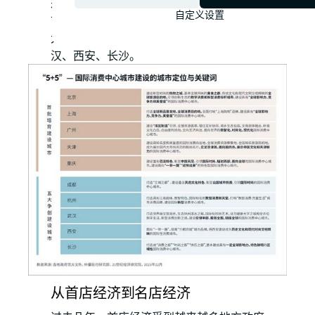
是首批培育建设国际消费中心城市试点的城
自定义设置
市北京、上海、广州、天津、重庆，以及五
大争创建设城市，分别是成都、杭州、武
汉、西安、长沙。
从首店经济到名店经济