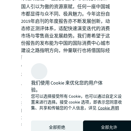
国人引以为傲的资源禀赋，任何一座中国城
市都显得与众不同、极具魅力。今年这份自
2019年启刊的年度报告亦不断发展创新，动
态修正测评体系，适配快速演变迭代的消费
市场与零售商业发展趋势。我们寄希望于这
份报告的发布能为中国的国际消费中心城市
建设之路指明方向，仲量联行也将借国际经
验与中国实践，携手各城市共创国际消费中
心城市。”
5+5路径探索国际消费中心城市建
我们使用 Cookie 来优化您的用户体
设
验。
为了更直观地理解国际消费中心城市建设的
您可以选择接受所有 Cookie，也可以通过自定义设
置来进行选择。接受 cookie 选项，即表示您同意收
探索路径，也呈现国内不同类别、层级城市
集、共享和传输您的个人信息，详见
Cookie 声明
的特色消费魅力，《年度报告》分析了10座
城市“因地制宜”建设国际消费中心城市的路
径探索。这10座城市分为“5+5”两类，分别
全部拒绝
全部允许