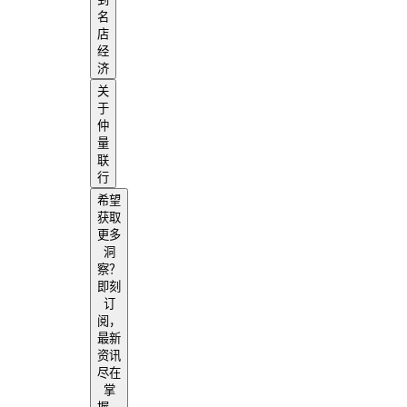
名
店
经
济
关
于
仲
量
联
行
希望
获取
更多
洞
察？
即刻
订
阅，
最新
资讯
尽在
掌