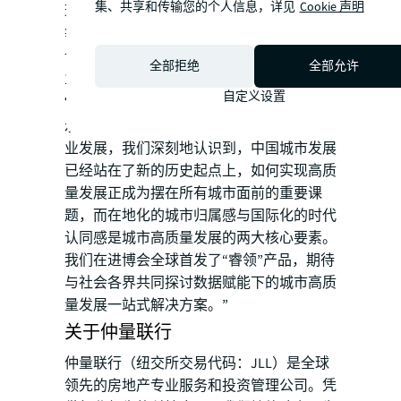
集、共享和传输您的个人信息，详见
Cookie 声明
理、“十四五”专项研究、地下空间专项研究
等一系列服务，联合其举办各项产业专项研
讨活动，并为其成功引荐产业项目、协助产
全部拒绝
全部允许
业落地。
自定义设置
仲量联行中国区战略顾问部总监徐岱雄
表
示：“仲量联行长期深耕城市研究、关注产
业发展，我们深刻地认识到，中国城市发展
已经站在了新的历史起点上，如何实现高质
量发展正成为摆在所有城市面前的重要课
题，而在地化的城市归属感与国际化的时代
认同感是城市高质量发展的两大核心要素。
我们在进博会全球首发了“睿领”产品，期待
与社会各界共同探讨数据赋能下的城市高质
量发展一站式解决方案。”
关于仲量联行
仲量联行（纽交所交易代码：JLL）是全球
领先的房地产专业服务和投资管理公司。凭