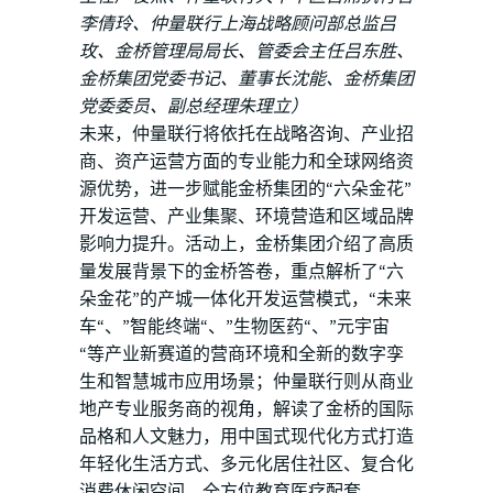
李倩玲、仲量联行上海战略顾问部总监吕
玫、金桥管理局局长、管委会主任吕东胜、
金桥集团党委书记、董事长沈能、金桥集团
党委委员、副总经理朱理立）
未来，仲量联行将依托在战略咨询、产业招
商、资产运营方面的专业能力和全球网络资
源优势，进一步赋能金桥集团的“六朵金花”
开发运营、产业集聚、环境营造和区域品牌
影响力提升。活动上，金桥集团介绍了高质
量发展背景下的金桥答卷，重点解析了“六
朵金花”的产城一体化开发运营模式，“未来
车“、”智能终端“、”生物医药“、”元宇宙
“等产业新赛道的营商环境和全新的数字孪
生和智慧城市应用场景；仲量联行则从商业
地产专业服务商的视角，解读了金桥的国际
品格和人文魅力，用中国式现代化方式打造
年轻化生活方式、多元化居住社区、复合化
消费休闲空间、全方位教育医疗配套。