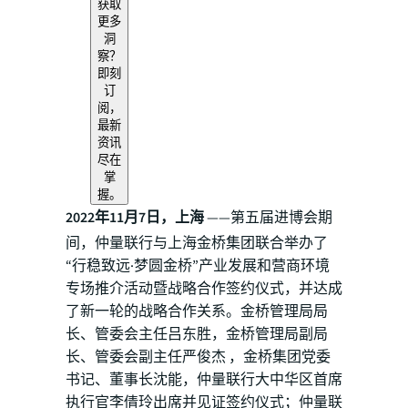
获取
更多
洞
察？
即刻
订
阅，
最新
资讯
尽在
掌
握。
2022年11月7日，上海
——第五届进博会期
间，仲量联行与上海金桥集团联合举办了
“行稳致远·梦圆金桥”产业发展和营商环境
专场推介活动暨战略合作签约仪式，并达成
了新一轮的战略合作关系。金桥管理局局
长、管委会主任吕东胜，金桥管理局副局
长、管委会副主任严俊杰 ，金桥集团党委
书记、董事长沈能，仲量联行大中华区首席
执行官李倩玲出席并见证签约仪式；仲量联