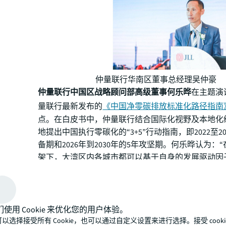
仲量联行华南区董事总经理吴仲豪
仲量联行中国区战略顾问部高级董事何乐晔
在主题演
量联行最新发布的
《中国净零碳排放标准化路径指南
点。在白皮书中，仲量联行结合国际化视野及本地化
地提出中国执行零碳化的“3+5”行动指南，即2022至20
备期和2026年到2030年的5年攻坚期。何乐晔认为：
架下，大湾区内各城市都可以基于自身的发展驱动因
定适合自身特点的碳发展路径。数据显示，广碳所广
占到全国总量28.22%，在各省中位居第一，且大湾区
及地区单位GDP碳排放量优于全国平均水平，70%的
位人口碳排放量优于全国平均水平，大湾区拥有开辟
们使用 Cookie 来优化您的用户体验。
济’发展新模式的能力、资源和底气，中国的首座零碳‘
以选择接受所有 Cookie，也可以通过自定义设置来进行选择。接受 cooki