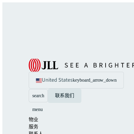
United States
keyboard_arrow_down
search
联系我们
menu
物业
服务