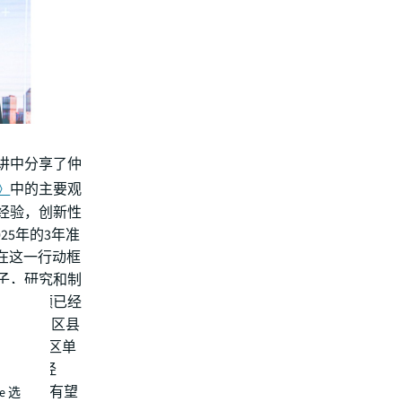
讲中分享了仲
》
中的主要观
经验，创新性
25年的3年准
“在这一行动框
子，研究和制
东碳配额已经
内58%的区县
区县及地区单
出‘双碳经
理想城’有望
e 选