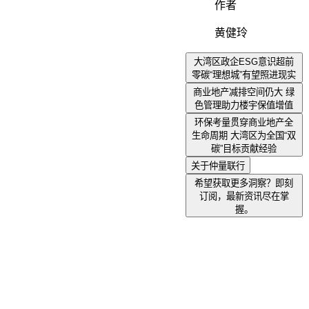
作者
黄健玲
大湾区政企ESG意识超前
零碳“理想城”有望照进现实
商业地产减排空间仍大 绿
色管理助力楼宇保值增值
环保考量贯穿商业地产全
生命周期 大湾区为全国“双
碳”目标贡献经验
关于仲量联行
希望获取更多洞察？即刻
订阅，最新资讯尽在掌
握。