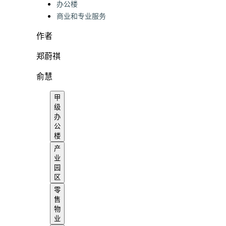
办公楼
商业和专业服务
作者
郑蔚祺
俞慧
甲
级
办
公
楼
产
业
园
区
零
售
物
业