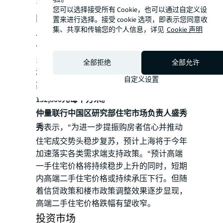
币17.2万元区间内。
您可以选择接受所有 Cookie，也可以通过自定义设
限价松动下，一季度高端住宅一手均价环比
置来进行选择。接受 cookie 选项，即表示您同意收
集、共享和传输您的个人信息，详见
Cookie 声明
上涨0.7%至138,500元每平方米。
高端二手
住宅市场方面，由于大量新盘入市吸纳了较
多购房需求，二手成交势头未有明显起色，
全部拒绝
全部允许
迫使业主在议价阶段做出更多让步。
因此，
自定义设置
高端二手均价进一步环比下跌3.2%至
152,800元每平方米。
仲量联行中国区研究部住宅市场负责人盛秀
秀
表示，“为进一步提振购房者信心并推动
住宅成交势头稳步复苏，预计上海将于今年
加速落实各类需求端支持政策。“预计高端
一手住宅价格将持续稳步上升的同时，短期
内高端二手住宅价格或持续承压下行。但随
着信贷政策和楼市政策调整效果逐步显现，
高端二手住宅价格跌幅有望收窄。
投资市场