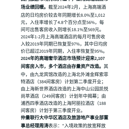
场业绩回暖。
截至2024年2月，上海高端酒
店的日均房价较去年同期增长8.0%至1,012
元，入住率增长了4.8个百分点至56%，每
间可出售客房收入则增长18.1%至569元。
2024年1-2月上海高端酒店的每月可售房收
入较2019年同期已恢复至97%，其中日均房
价已超过2019年同期，入住率恢复至95%。
2024年的高端奢华酒店市场预计迎来2,107
间客房入市，多个酒店由存量资产改造。
其
中，由九龙宾馆改造的上海北外滩金辉索菲
特酒店（384间客房）计划第二季度开业；
由上海新世界酒店改造的上海中山公园凯悦
尚萃酒店（249间客房）计划年中揭幕；由
浦西四季酒店改造的上海阿丽拉酒店（188
间客房）计划于第三季度开业。
仲量联行大中华区酒店及旅游地产事业部董
事总经理周涛
表示：“入境政策的放宽释放