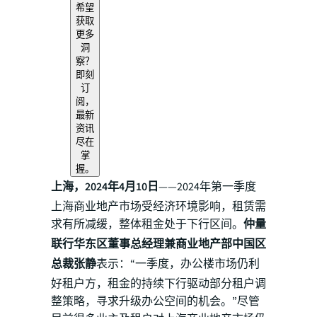
希望
获取
更多
洞
察？
即刻
订
阅，
最新
资讯
尽在
掌
握。
上海，2024年4月10日
——2024年第一季度
上海商业地产市场受经济环境影响，租赁需
求有所减缓，整体租金处于下行区间。
仲量
联行华东区董事总经理兼商业地产部中国区
总裁张静
表示：“一季度，办公楼市场仍利
好租户方，租金的持续下行驱动部分租户调
整策略，寻求升级办公空间的机会。”尽管