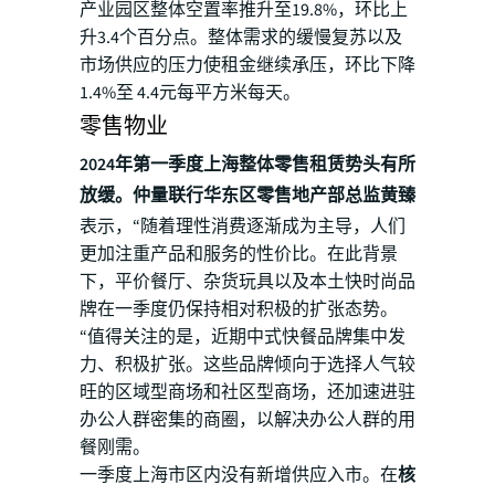
产业园区整体空置率推升至19.8%，环比上
升3.4个百分点。整体需求的缓慢复苏以及
市场供应的压力使租金继续承压，环比下降
1.4%至 4.4元每平方米每天。
零售物业
2024年第一季度上海整体零售租赁势头有所
放缓。仲量联行华东区零售地产部总监黄臻
表示，“随着理性消费逐渐成为主导，人们
更加注重产品和服务的性价比。在此背景
下，平价餐厅、杂货玩具以及本土快时尚品
牌在一季度仍保持相对积极的扩张态势。
“值得关注的是，近期中式快餐品牌集中发
力、积极扩张。这些品牌倾向于选择人气较
旺的区域型商场和社区型商场，还加速进驻
办公人群密集的商圈，以解决办公人群的用
餐刚需。
一季度上海市区内没有新增供应入市。在
核