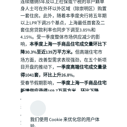
连续缴纳5年及以上社保或个税的非户籍单
身人士可在外环以外区域（除崇明区）购置
一套住房。此外，随着本季度央行将五年期
以上LPR下调25个基点，上海最低首套及二
套住房贷款利率也同步下调至3.85%和
4.15%。受一季度整体市场供应减少的影
响，
本季度上海一手商品住宅成交量环比下
降30.3%至近139万平方米。
但高端住宅市
场方面，改善型需求表现强劲，在五个新项
目开盘的推动下，
一季度高端住宅成交量录
得1041套，环比上升26.8%
。
受春节假期影响，
一季度上海一手商品住宅
新增供应录得169.7万平方米，环比下降
48.5%，同比下降6.1%
。但高端住宅市场迎
来项目集中开盘，
本季度共录得五个位处核
心区域的高端住宅项目入市，共计1214套房
我们使用 Cookie 来优化您的用户体
源，
项目平均售价在人民币13.4万元至人民
验。