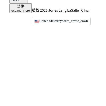
法律
版权 2026 Jones Lang LaSalle IP, Inc.
expand_more
United States
keyboard_arrow_down