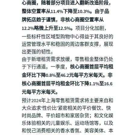
心商圈，随着部分项目进入翻新改造阶段，
整体空置率从11.4%下降至10.3%。由于品
牌拓店趋于谨慎，非核心商圈空置率从
12.2%略微上升至12.5%。
项目分化加剧，
一些标杆性区域型购物中心得益于其良好的
运营管理水平和稳固的周边客群支撑，展现
出更强的韧性。
由于新增租赁需求放缓，零售租金整体仍处
于下行通道。一季度，
核心商圈首层平均租
金环比下降0.8%至46.2元每平方米每天。非
核心商圈首层平均租金环比下降1.1%至16.6
元每平方米每天。
预计2024年上海零售租赁需求将主要来自和
大众追求‘性价比’紧密相关的平价餐饮、快
时尚品牌、平价超市和家居杂货；和文化娱
乐体验相关的儿童娱乐、运动场馆等，以及
和悦己消费相关的香水香氛、美容美体、本