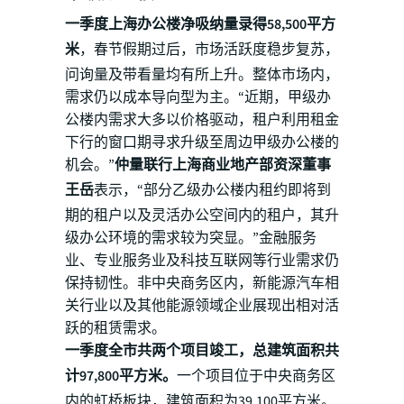
一季度上海办公楼净吸纳量录得58,500平方
米
，春节假期过后，市场活跃度稳步复苏，
问询量及带看量均有所上升。整体市场内，
需求仍以成本导向型为主。“近期，甲级办
公楼内需求大多以价格驱动，租户利用租金
下行的窗口期寻求升级至周边甲级办公楼的
机会。”
仲量联行上海商业地产部资深董事
王岳
表示，“部分乙级办公楼内租约即将到
期的租户以及灵活办公空间内的租户，其升
级办公环境的需求较为突显。”金融服务
业、专业服务业及科技互联网等行业需求仍
保持韧性。非中央商务区内，新能源汽车相
关行业以及其他能源领域企业展现出相对活
跃的租赁需求。
一季度全市共两个项目竣工，总建筑面积共
计97,800平方米。
一个项目位于中央商务区
内的虹桥板块，建筑面积为39,100平方米。