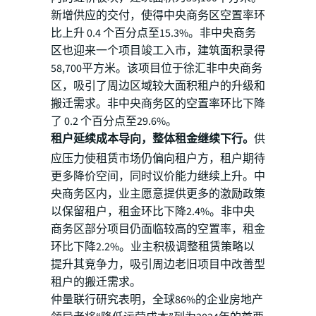
新增供应的交付，使得中央商务区空置率环
比上升 0.4 个百分点至15.3%。非中央商务
区也迎来一个项目竣工入市，建筑面积录得
58,700平方米。该项目位于徐汇非中央商务
区，吸引了周边区域较大面积租户的升级和
搬迁需求。非中央商务区的空置率环比下降
了 0.2 个百分点至29.6%。
租户延续成本导向，整体租金继续下行。
供
应压力使租赁市场仍偏向租户方，租户期待
更多降价空间，同时议价能力继续上升。中
央商务区内，业主愿意提供更多的激励政策
以保留租户，租金环比下降2.4%。非中央
商务区部分项目仍面临较高的空置率，租金
环比下降2.2%。业主积极调整租赁策略以
提升其竞争力，吸引周边老旧项目中改善型
租户的搬迁需求。
仲量联行研究表明，全球86%的企业房地产