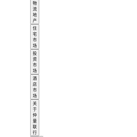
物
流
地
产
住
宅
市
场
投
资
市
场
酒
店
市
场
关
于
仲
量
联
行