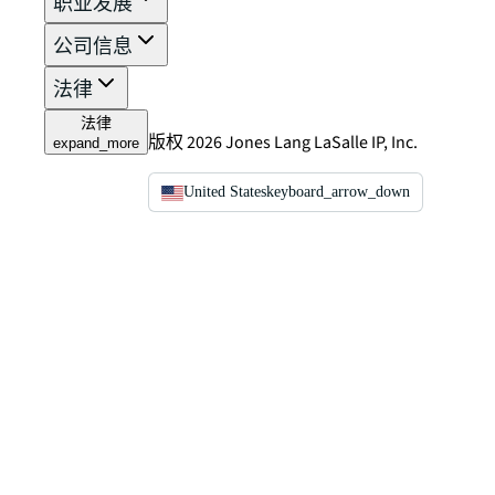
职业发展
公司信息
法律
法律
版权 2026 Jones Lang LaSalle IP, Inc.
expand_more
United States
keyboard_arrow_down