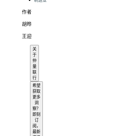
制造业
作者
胡晔
王迎
关
于
仲
量
联
行
希望
获取
更多
洞
察？
即刻
订
阅，
最新