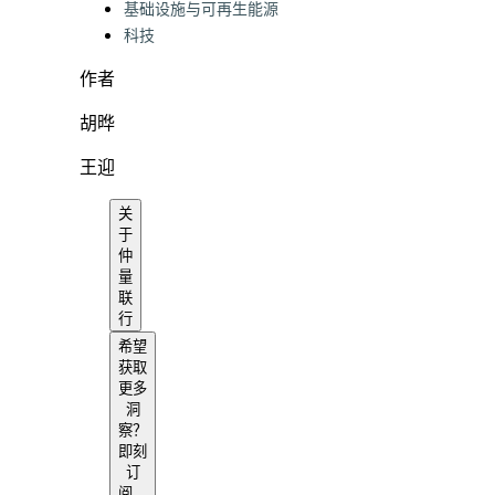
基础设施与可再生能源
科技
作者
胡晔
王迎
关
于
仲
量
联
行
希望
获取
更多
洞
察？
即刻
订
阅，