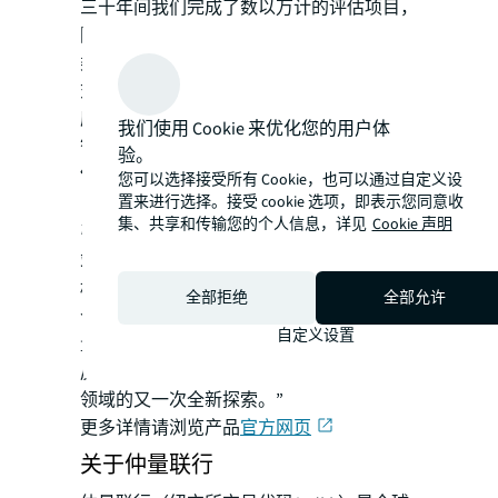
三十年间我们完成了数以万计的评估项目，
因此“臻量”开发团队对中国的房地产各资产
类型及市场趋势有了全景式宏观概览和立体
式的深度透视。我们致力于将研究结果真正
应用至业务决策，助力行业参与者实现资产
我们使用 Cookie 来优化您的用户体
智慧管理。”
验。
仲量联行大中华区首席执行官李倩玲
表示
您可以选择接受所有 Cookie，也可以通过自定义设
置来进行选择。接受 cookie 选项，即表示您同意收
：“在房地产科技创新方面，仲量联行始终
集、共享和传输您的个人信息，详见
Cookie 声明
引领行业数据产品新标杆，从为客户提供一
站式全方位办公楼租赁专业服务的“地产搭
档”，到近期刚发布的全国首个覆盖超过200
全部拒绝
全部允许
个城市办公楼市场信息的“睿见数据”；“臻
自定义设置
量”SaaS平台的面世，不仅丰富了仲量联行
房地产科技产品组合，也是公司在数据洞察
领域的又一次全新探索。”
更多详情请浏览产品
官方网页
关于仲量联行