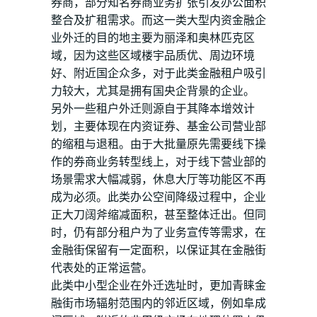
券商，部分知名券商业务扩张引发办公面积
整合及扩租需求。而这一类大型内资金融企
业外迁的目的地主要为丽泽和奥林匹克区
域，因为这些区域楼宇品质优、周边环境
好、附近国企众多，对于此类金融租户吸引
力较大，尤其是拥有国央企背景的企业。
另外一些租户外迁则源自于其降本增效计
划，主要体现在内资证券、基金公司营业部
的缩租与退租。由于大批量原先需要线下操
作的券商业务转型线上，对于线下营业部的
场景需求大幅减弱，休息大厅等功能区不再
成为必须。此类办公空间降级过程中，企业
正大刀阔斧缩减面积，甚至整体迁出。但同
时，仍有部分租户为了业务宣传等需求，在
金融街保留有一定面积，以保证其在金融街
代表处的正常运营。
此类中小型企业在外迁选址时，更加青睐金
融街市场辐射范围内的邻近区域，例如阜成