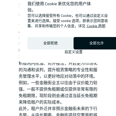
我们使用 Cookie 来优化您的用户体
金融街将保持市场地位，但业主亟
验。
需积极应对短期压力
您可以选择接受所有 Cookie，也可以通过自定义设
置来进行选择。接受 cookie 选项，即表示您同意收
一直以来，金融街凭借强劲的政策扶持力
集、共享和传输您的个人信息，详见
Cookie 声明
度，稳固了其在北京办公楼市场不可动摇的
地位。而近期租户外迁导致的大面积空置使
全部拒绝
全部允许
得业主不得不调整策略，以往依靠政策红利
吸引优质租户、提升租金的路子，现在或以
自定义设置
不再适用。相反，业主应当转被动为主动，
积极向内挖潜、对外接洽，开启更为市场化
的沟通和谈判，提升租赁策略的专业性和服
务管理水平，以更好地应对动荡中的环境。
例如，一些金融街业主以往由于议价能力较
强，一般不提供免租期或仅提供非常有限的
免租期限，现阶段则会通过适当延长免租期
来降低租户的实际成本。
此外，租户外迁并非预示金融街未来的下行
走势。从中长期看，金融街项目空置面积将