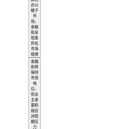
办公
楼子
市
场，
金融
街呈
现差
异化
市场
规律
金融
街将
保持
市场
地
位，
但业
主亟
需积
极应
对短
期压
力