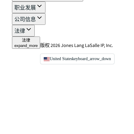
职业发展
公司信息
法律
法律
版权 2026 Jones Lang LaSalle IP, Inc.
expand_more
United States
keyboard_arrow_down