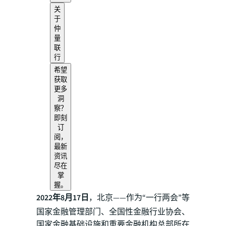
关
于
仲
量
联
行
希望
获取
更多
洞
察？
即刻
订
阅，
最新
资讯
尽在
掌
握。
2022年8月17日
，北京——作为“一行两会”等
国家金融管理部门、全国性金融行业协会、
国家金融基础设施和重要金融机构总部所在