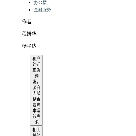
办公楼
金融服务
作者
程妍华
杨平达
租户
外迁
现象
频
发，
源自
内部
整合
或降
本增
效需
求
相比
其他