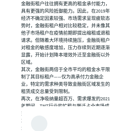
金融街租户往往拥有更高的租金承付能力，
具有更强的风险抵御能力。因此，在2019年
经济不确定因素较强、市场需求呈现疲软态
势时，金融街租户相对比较稳定，并未像其
他子市场租户在疫情前期即提出缩租或退租
请求。但随着大环境持续施压，金融街租户
对租金的敏感度增加，压力存续到近期逐渐
显露，开始计划降本增效外迁至金融街以外
区域。
其次，金融街两倍于全市平均的租金水平限
制了其目标租户——仅为高承付力金融企
业，特定的需求种类导致金融街区域发生的
租赁成交总量受到限制。
再次，在净吸纳量超百万、需求爆发的2021
年期间，TMT行业的扩租与搬迁占全市场成
交总量超过四成，而金融行业并非最主要需
求来源，因此金融街内空置面积并未得到大
量去化。