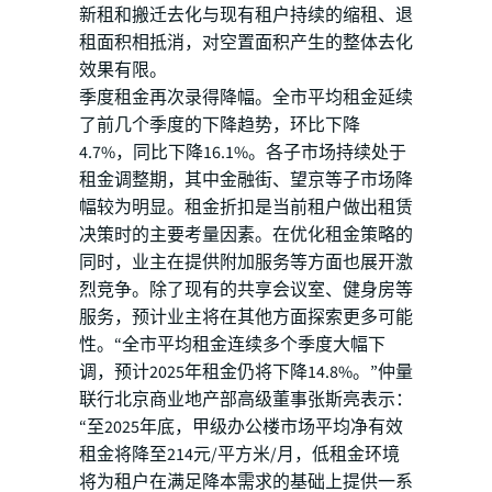
新租和搬迁去化与现有租户持续的缩租、退
租面积相抵消，对空置面积产生的整体去化
效果有限。
季度租金再次录得降幅。全市平均租金延续
了前几个季度的下降趋势，环比下降
4.7%，同比下降16.1%。各子市场持续处于
租金调整期，其中金融街、望京等子市场降
幅较为明显。租金折扣是当前租户做出租赁
决策时的主要考量因素。在优化租金策略的
同时，业主在提供附加服务等方面也展开激
烈竞争。除了现有的共享会议室、健身房等
服务，预计业主将在其他方面探索更多可能
性。“全市平均租金连续多个季度大幅下
调，预计2025年租金仍将下降14.8%。”仲量
联行北京商业地产部高级董事张斯亮表示：
“至2025年底，甲级办公楼市场平均净有效
租金将降至214元/平方米/月，低租金环境
将为租户在满足降本需求的基础上提供一系