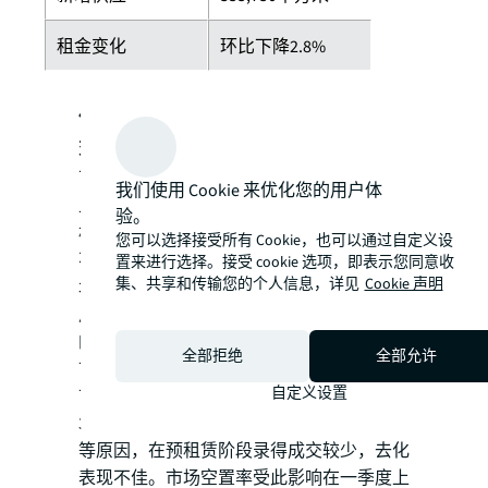
租金变化
环比下降2.8%
低租金刺激下，一季度北京物流地产市场成
交量较上季度有所增加
。多个项目通过提供
可观的租金折扣录得了超过5,000平方米以
我们使用 Cookie 来优化您的用户体
上的新租成交。明显低于市场平均租金的价
验。
格有效刺激一些低标仓租户搬迁至高标仓。
您可以选择接受所有 Cookie，也可以通过自定义设
不过，由于当下租户对租金折扣高度敏感，
置来进行选择。接受 cookie 选项，即表示您同意收
集、共享和传输您的个人信息，详见
Cookie 声明
北京物流地产市场面临挑战，一些大面积租
户被吸引至租金更低的津冀区域。由此引发
的退租和缩租现象仍在一定程度上拖累北京
全部拒绝
全部允许
市场需求。供应方面，一季度北京于平谷子
自定义设置
市场迎来两个新增项目，总建筑面积约为
35.6万平方米。新项目因交通可达性及区位
等原因，在预租赁阶段录得成交较少，去化
表现不佳。市场空置率受此影响在一季度上