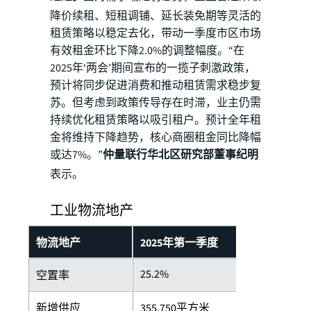
降价续租、短租调铺、延长装免期等灵活的
租赁策略以稳定去化，带动一季度市区市场
有效租金环比下降2.0%的调整幅度。“在
2025年‘两会’期间宣布的一揽子刺激政策，
预计将同步促进消费和推动租赁需求稳步复
苏。但考虑到政策传导存在时滞，业主仍需
持续优化租赁策略以吸引租户。预计全年租
金将维持下降趋势，核心商圈租金同比降幅
或达7%。”
仲量联行华北区研究部董事纪明
表示。
工业物流地产
物流地产
2025年第一季度
25.2%
空置率
新增供应
355,750平方米