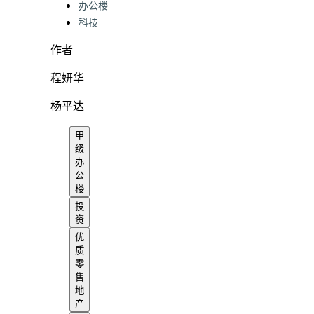
办公楼
科技
作者
程妍华
杨平达
甲
级
办
公
楼
投
资
优
质
零
售
地
产