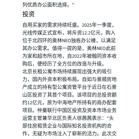
列优质办公面积选择。"
投资
自用买家的需求持续旺盛。2025年一季度，
光线传媒正式宣布，将斥资12.2亿元，购入
位于北四环的奥林NEO独栋办公楼，以满足
其办公需求。值得一提的是，奥林NEO此前
为家和超市所在地，自2022年被翰同资本收
购后，便经历了全方位的改造与升级。
北京长租公寓市场持续展现出强大的吸引
力，国内外资本积极布局。自如与景顺房地
产成立的持有型公寓资管平台于近日在石景
山区投资了其首个项目。该项目的总投资额
约12亿元，原为中海地产所持有的商办配套
项目。仲量联行中国区投资及资本市场业务
运营主管兼华北区负责人徐茜茜表示：“头
部住房租赁企业与国际知名投资机构的合
作，无疑为市场注入了崭新的活力。此次交