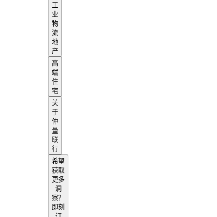
工
业
物
流
地
产
高
端
住
宅
关
于
仲
量
联
行
希望
获取
更多
洞
察？
即刻
订