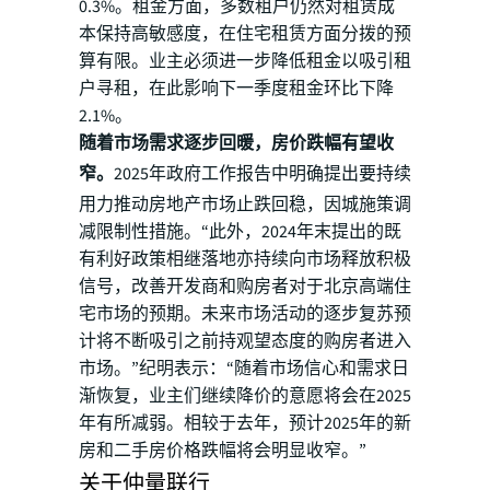
0.3%。租金方面，多数租户仍然对租赁成
本保持高敏感度，在住宅租赁方面分拨的预
算有限。业主必须进一步降低租金以吸引租
户寻租，在此影响下一季度租金环比下降
2.1%。
随着市场需求逐步回暖，房价跌幅有望收
窄。
2025年政府工作报告中明确提出要持续
用力推动房地产市场止跌回稳，因城施策调
减限制性措施。“此外，2024年末提出的既
有利好政策相继落地亦持续向市场释放积极
信号，改善开发商和购房者对于北京高端住
宅市场的预期。未来市场活动的逐步复苏预
计将不断吸引之前持观望态度的购房者进入
市场。”纪明表示：“随着市场信心和需求日
渐恢复，业主们继续降价的意愿将会在2025
年有所减弱。相较于去年，预计2025年的新
房和二手房价格跌幅将会明显收窄。”
关于仲量联行