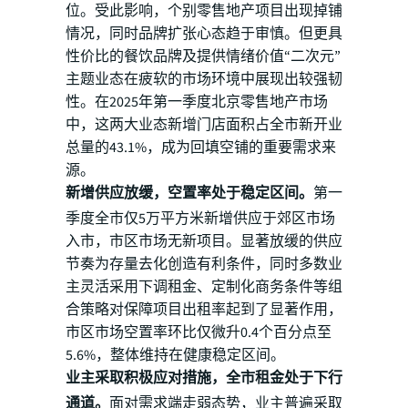
位。受此影响，个别零售地产项目出现掉铺
情况，同时品牌扩张心态趋于审慎。但更具
性价比的餐饮品牌及提供情绪价值“二次元”
主题业态在疲软的市场环境中展现出较强韧
性。在2025年第一季度北京零售地产市场
中，这两大业态新增门店面积占全市新开业
总量的43.1%，成为回填空铺的重要需求来
源。
新增供应放缓，空置率处于稳定区间。
第一
季度全市仅5万平方米新增供应于郊区市场
入市，市区市场无新项目。显著放缓的供应
节奏为存量去化创造有利条件，同时多数业
主灵活采用下调租金、定制化商务条件等组
合策略对保障项目出租率起到了显著作用，
市区市场空置率环比仅微升0.4个百分点至
5.6%，整体维持在健康稳定区间。
业主采取积极应对措施，全市租金处于下行
通道。
面对需求端走弱态势，业主普遍采取