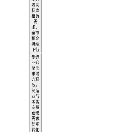
流高
标库
租赁
需
求，
全市
租金
持续
下行
制造
业仓
储需
求潜
力释
放，
制造
业与
零售
商贸
仓储
需求
动能
转化