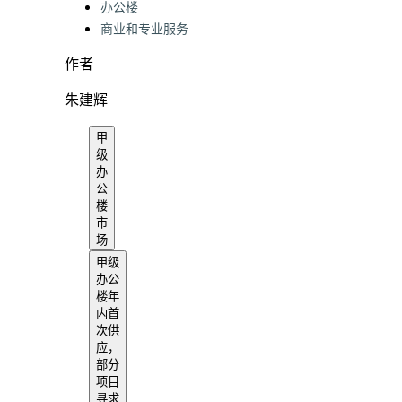
办公楼
商业和专业服务
作者
朱建辉
甲
级
办
公
楼
市
场
甲级
办公
楼年
内首
次供
应，
部分
项目
寻求