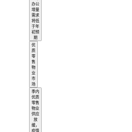
办公
增量
需求
将低
于年
初预
期
优
质
零
售
物
业
市
场
季内
优质
零售
物业
供应
放
缓，
疫情