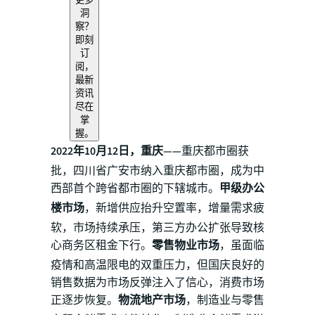
洞
察？
即刻
订
阅，
最新
资讯
尽在
掌
握。
2022年10月12日，重庆——
重庆都市圈获
批，四川省广安市纳入重庆都市圈，成为中
西部首个跨省都市圈的下辖城市。
甲级办公
楼市场
，新增供应抬升空置率，增量需求疲
软，市场持续承压，第三方办公扩张导致核
心商务区租金下行。
零售物业市场
，虽面临
疫情和高温限电的双重压力，但国庆良好的
销售数据为市场反弹注入了信心，消费市场
正逐步恢复。
物流地产市场
，制造业与零售