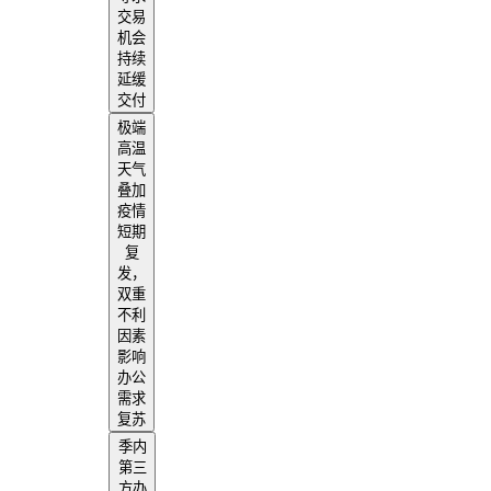
交易
机会
持续
延缓
交付
极端
高温
天气
叠加
疫情
短期
复
发，
双重
不利
因素
影响
办公
需求
复苏
季内
第三
方办