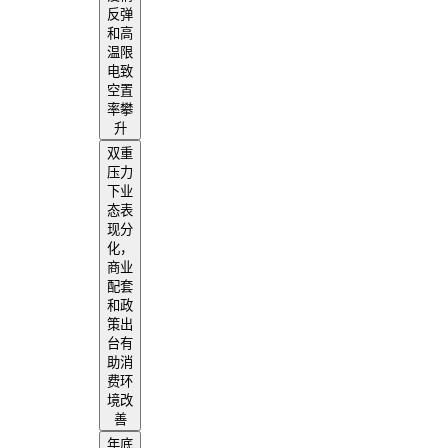
反弹
和高
温限
电致
空置
率攀
升
双重
压力
下业
态表
现分
化，
商业
配套
和政
策出
台有
助消
费环
境改
善
年底