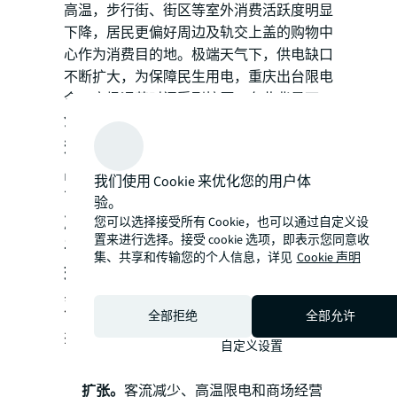
高温，步行街、街区等室外消费活跃度明显
下降，居民更偏好周边及轨交上盖的购物中
心作为消费目的地。极端天气下，供电缺口
不断扩大，为保障民生用电，重庆出台限电
令，商场运营时间受到挤压。在此背景下，
全市零售物业平均空置率较上季度上
升0.5个百分点，至15.2%
。租金方面，
品牌方在疫情和高温限电的双重压力
我们使用 Cookie 来优化您的用户体
下减缓了扩店节奏，退租增加，需求
验。
减弱，
本季度重庆优质零售物业首层
您可以选择接受所有 Cookie，也可以通过自定义设
置来进行选择。接受 cookie 选项，即表示您同意收
平均租金为375.3元/平方米/月，租金
集、共享和传输您的个人信息，详见
Cookie 声明
环比承压下跌0.5%
。
双重压力下业态表现分化，商业配
全部拒绝
全部允许
套和政策出台有助消费环境改善
自定义设置
疫情下大面积正餐承压，小店餐饮稳健
扩张。
客流减少、高温限电和商场经营