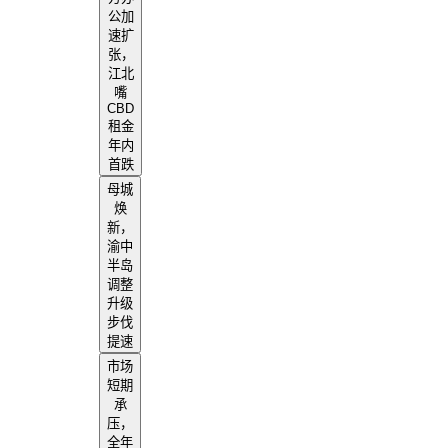
公加
速扩
张，
江北
嘴
CBD
租金
年内
首跌
母城
焕
新，
渝中
半岛
调整
升级
步伐
提速
市场
短期
承
压，
全年