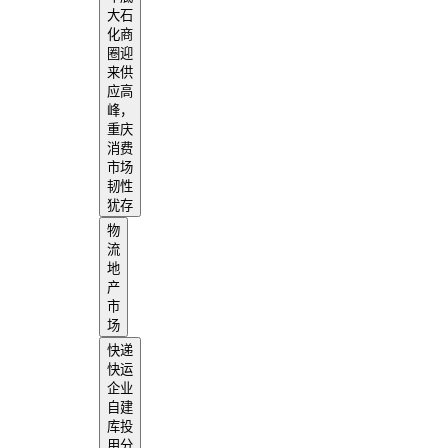
大石
化商
圈迎
来供
应高
峰，
重庆
消费
市场
韧性
犹存
物
流
地
产
市
场
快递
快运
企业
自建
库投
用分