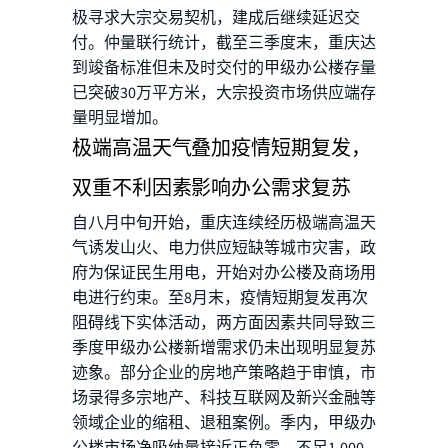
极寻求大宗交易契机，建成后继续延迟交
付。仲量联行统计，截至三季度末，重庆达
到竣备标准但未及时交付的甲级办公楼存量
已突破30万平方米，大宗投资市场供应端存
量明显增加。
极端高温天气叠加疫情短期复发，
双重不利因素影响办公需求复苏
自八月中旬开始，重庆连续经历极端高温天
气诱发山火、电力供应短缺等城市灾害，政
府为保证民生用电，开始对办公楼及商场用
电进行约束。至8月末，疫情短期复发再次
阻碍线下实体活动，两方面因素共同导致三
季度甲级办公楼新增需求仍未出现明显复苏
迹象。部分企业的房地产策略趋于审慎，市
场录得多宗地产、科技互联网及新兴金融等
领域企业的缩租、退租案例。季内，甲级办
公楼市场净吸纳量接近正负零，不足1,000