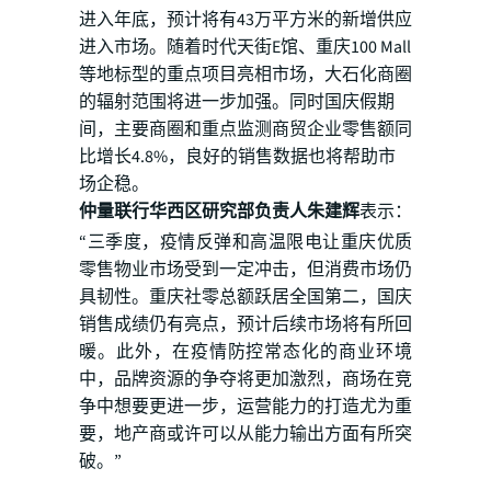
进入年底，预计将有43万平方米的新增供应
进入市场。随着时代天街E馆、重庆100 Mall
等地标型的重点项目亮相市场，大石化商圈
的辐射范围将进一步加强。同时国庆假期
间，主要商圈和重点监测商贸企业零售额同
比增长4.8%，良好的销售数据也将帮助市
场企稳。
仲量联行华西区研究部负责人朱建辉
表示：
“三季度，疫情反弹和高温限电让重庆优质
零售物业市场受到一定冲击，但消费市场仍
具韧性。重庆社零总额跃居全国第二，国庆
销售成绩仍有亮点，预计后续市场将有所回
暖。此外，在疫情防控常态化的商业环境
中，品牌资源的争夺将更加激烈，商场在竞
争中想要更进一步，运营能力的打造尤为重
要，地产商或许可以从能力输出方面有所突
破。”