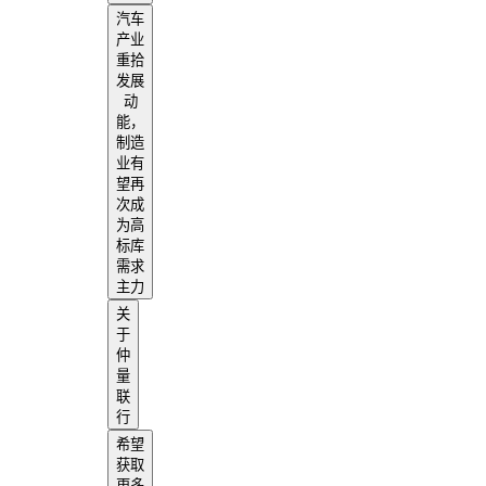
汽车
产业
重拾
发展
动
能，
制造
业有
望再
次成
为高
标库
需求
主力
关
于
仲
量
联
行
希望
获取
更多