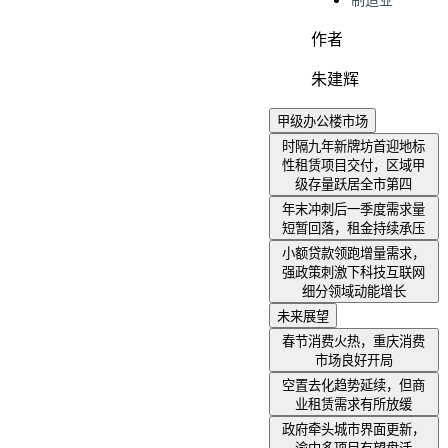
制造业
作者
朱建辉
甲级办公楼市场
时隔九年新牌坊首迎地标
性租赁项目交付，区域甲
级存量跃居全市第四
年末冲刺后一季度需求量
短暂回落，租金持续承压
小额贷款领跑增量需求，
强政策刺激下科技互联网
细分领域动能增长
未来展望
春节消费火热，重庆消费
市场良好开局
空置去化趋势延续，但商
业租赁需求有所放缓
政府牵头城市界面更新，