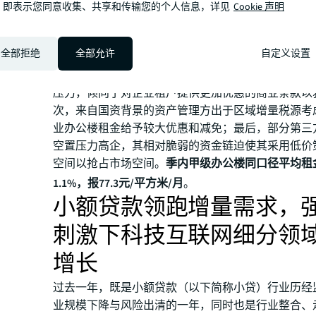
72.4%，租赁净吸纳量同比由负转正，增长1.5万平
，即表示您同意收集、共享和传输您的个人信息，详见
Cookie 声明
交面积分，金融业（21.2%），科技互联网（17.7%
（16.6%）位列新增需求前三大来源。
全部拒绝
全部允许
自定义设置
租金方面，受当下市场三方面因素影响，办公楼资产
压。首先，来自民营与外企端的传统办公楼业主出于
压力，倾向于对企业租户提供更加优惠的商业条款以
次，来自国资背景的资产管理方出于区域增量税源考
业办公楼租金给予较大优惠和减免；最后，部分第三
空置压力高企，其相对脆弱的资金链迫使其采用低价
空间以抢占市场空间。
季内甲级办公楼同口径平均租
1.1%，报77.3元/平方米/月
。
小额贷款领跑增量需求，
刺激下科技互联网细分领
增长
过去一年，既是小额贷款（以下简称小贷）行业历经
业规模下降与风险出清的一年，同时也是行业整合、