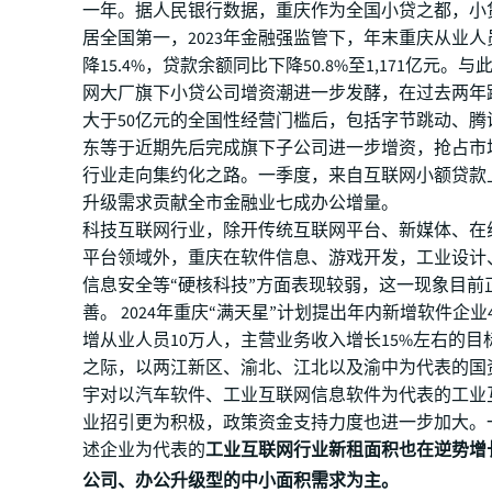
一年。据人民银行数据，重庆作为全国小贷之都，小
居全国第一，2023年金融强监管下，年末重庆从业
降15.4%，贷款余额同比下降50.8%至1,171亿元。
网大厂旗下小贷公司增资潮进一步发酵，在过去两年
大于50亿元的全国性经营门槛后，包括字节跳动、腾
东等于近期先后完成旗下子公司进一步增资，抢占市
行业走向集约化之路。一季度，来自互联网小额贷款
升级需求贡献全市金融业七成办公增量。
科技互联网行业，除开传统互联网平台、新媒体、在
平台领域外，重庆在软件信息、游戏开发，工业设计
信息安全等“硬核科技”方面表现较弱，这一现象目前
善。 2024年重庆“满天星”计划提出年内新增软件企业4
增从业人员10万人，主营业务收入增长15%左右的目标
之际，以两江新区、渝北、江北以及渝中为代表的国
宇对以汽车软件、工业互联网信息软件为代表的工业
业招引更为积极，政策资金支持力度也进一步加大。
述企业为代表的
工业互联网行业新租面积也在逆势增
公司、办公升级型的中小面积需求为主。