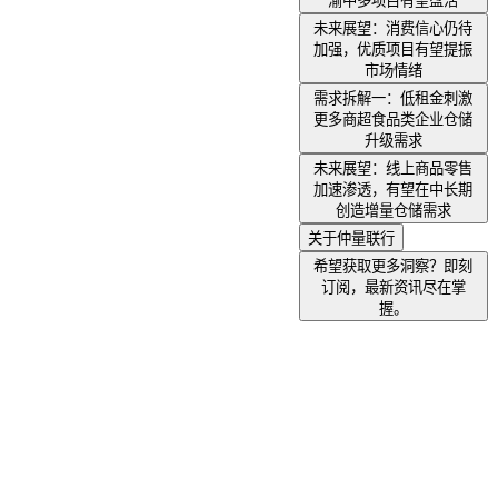
渝中多项目有望盘活
未来展望：消费信心仍待
加强，优质项目有望提振
市场情绪
需求拆解一：低租金刺激
更多商超食品类企业仓储
升级需求
未来展望：线上商品零售
加速渗透，有望在中长期
创造增量仓储需求
关于仲量联行
希望获取更多洞察？即刻
订阅，最新资讯尽在掌
握。