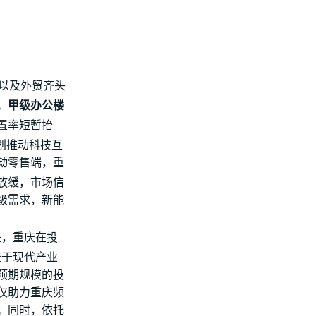
以及外贸齐头
。
甲级办公楼
置率短暂抬
划推动科技互
动零售端，重
放缓，市场信
级需求，新能
以来，重庆在投
庆于现代产业
预期规模的投
仅助力重庆频
；同时，依托