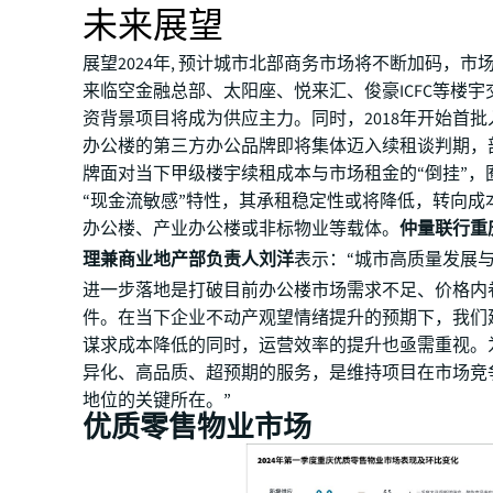
未来展望
展望2024年, 预计城市北部商务市场将不断加码，市
来临空金融总部、太阳座、悦来汇、俊豪ICFC等楼宇
资背景项目将成为供应主力。同时，2018年开始首
办公楼的第三方办公品牌即将集体迈入续租谈判期，
牌面对当下甲级楼宇续租成本与市场租金的“倒挂”，
“现金流敏感”特性，其承租稳定性或将降低，转向成
办公楼、产业办公楼或非标物业等载体。
仲量联行重
理兼商业地产部负责人刘洋
表示：“城市高质量发展
进一步落地是打破目前办公楼市场需求不足、价格内
件。在当下企业不动产观望情绪提升的预期下，我们
谋求成本降低的同时，运营效率的提升也亟需重视。
异化、高品质、超预期的服务，是维持项目在市场竞
地位的关键所在。”
优质零售物业市场