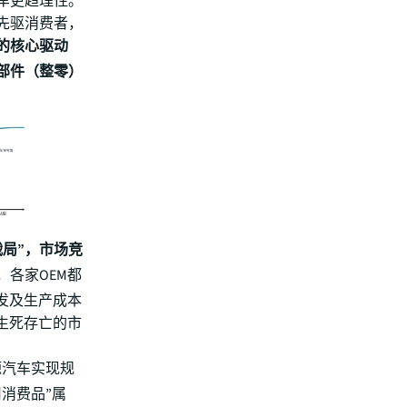
车更趋理性。
先驱消费者，
的核心驱动
部件（整零）
局”，市场竞
，各家OEM都
发及生产成本
生死存亡的市
源汽车实现规
消费品”属