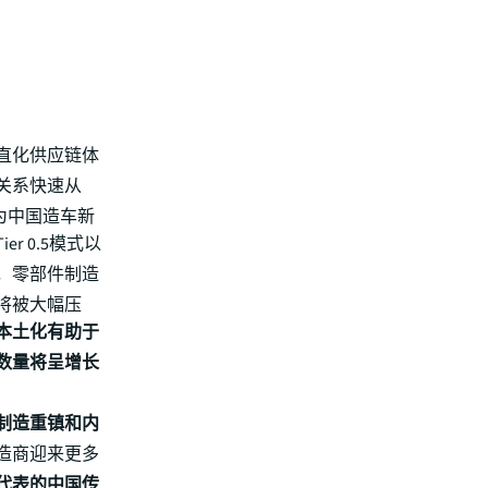
直化供应链体
关系快速从
为中国造车新
er 0.5模式以
，零部件制造
将被大幅压
本土化有助于
业数量将呈增长
制造重镇和内
造商迎来更多
代表的中国传