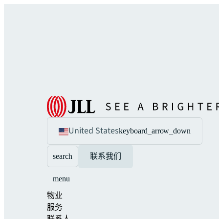
United States
keyboard_arrow_down
search
联系我们
menu
物业
服务