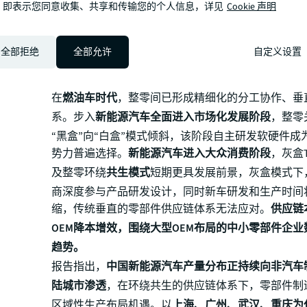
，即表示您同意收集、共享和传输您的个人信息，详见
Cookie 声明
全部拒绝
全部允许
自定义设置
在
燃油车时代
，整零间已形成精细化的分工协作、垂
系。步入
新能源汽车全面进入市场化发展阶段
，整零
“黑盒”向“白盒”模式倾斜，该阶段自主研发软硬件成
势力普遍选择。
新能源汽车进入大众消费阶段
，灰盒Ti
及整零环绕
共生模式
短期更具发展前景，灰盒模式下
商深度参与产品研发设计，同时新车研发和生产时间
缩，传统垂直的零部件供应链体系无法应对。
供应链
OEM降本增效，围绕大型OEM布局的中小零部件企
趋势。
报告指出，
中国新能源汽车产量分布正持续向非汽车
陆城市渗透
，在环绕共生的供应链体系下，零部件制
区域性生产布局机遇。以
上海、广州、武汉、重庆为