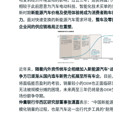
地受到经济环境波动的影响，过去三年，居民购置汽
相较于此前愿意为汽车电动科技、智能化技术买单的
新时期
新能源汽车价格及使用体验将成为消费者购车
力
。面对快速变换的新能源汽车需求环境，
整车及零
企业间的供应链格局正在重塑
。
近年来，
随着内外资传统车企相继加入新能源汽车“战
争方已逐渐从国内造车新势力拓展至所有车企
。目前
将面临能否盈利的考验，销量较小的OEM也正面临研
无法被规模分摊的困境，未来两至三年仍将是各OEM
场份额争夺期。
仲量联行华西区研究部董事张潇嘉
表示：“中国新能
模化销量的过程，也是汽车这一出行代步工具的“耐用