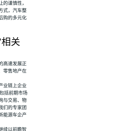
让的谨慎性，
方式，汽车整
后购的多元化
”相关
的高速发展正
、零售地产在
产业链上企业
，包括前期市场
询与交易、物
我们的专家团
新能源车企产
继续以前瞻智