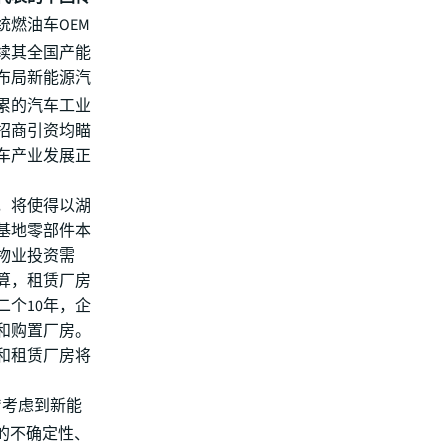
燃油车OEM
续其全国产能
布局新能源汽
累的汽车工业
招商引资均瞄
车产业发展正
，将使得以湖
基地零部件本
物业投资需
算，租赁厂房
二个10年，企
和购置厂房。
和租赁厂房将
“考虑到新能
的不确定性、