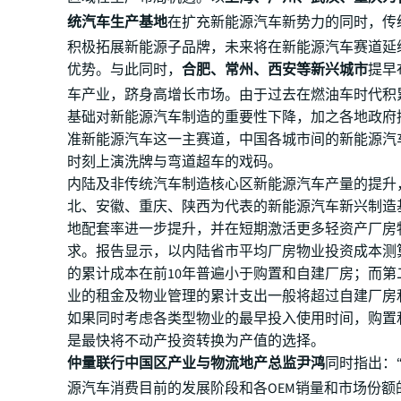
统汽车生产基地
在扩充新能源汽车新势力的同时，传统
积极拓展新能源子品牌，未来将在新能源汽车赛道延
优势。与此同时，
合肥、常州、西安等新兴城市
提早
车产业，跻身高增长市场。由于过去在燃油车时代积
基础对新能源汽车制造的重要性下降，加之各地政府
准新能源汽车这一主赛道，中国各城市间的新能源汽
时刻上演洗牌与弯道超车的戏码。
内陆及非传统汽车制造核心区新能源汽车产量的提升
北、安徽、重庆、陕西为代表的新能源汽车新兴制造
地配套率进一步提升，并在短期激活更多轻资产厂房
求。报告显示，以内陆省市平均厂房物业投资成本测
的累计成本在前10年普遍小于购置和自建厂房；而第
业的租金及物业管理的累计支出一般将超过自建厂房
如果同时考虑各类型物业的最早投入使用时间，购置
是最快将不动产投资转换为产值的选择。
仲量联行中国区产业与物流地产总监尹鸿
同时指出：
源汽车消费目前的发展阶段和各OEM销量和市场份额