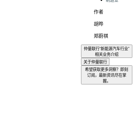
制造业
作者
胡晔
郑蔚祺
仲量联行“新能源汽车行业”
相关业务介绍
关于仲量联行
希望获取更多洞察？即刻
订阅，最新资讯尽在掌
握。