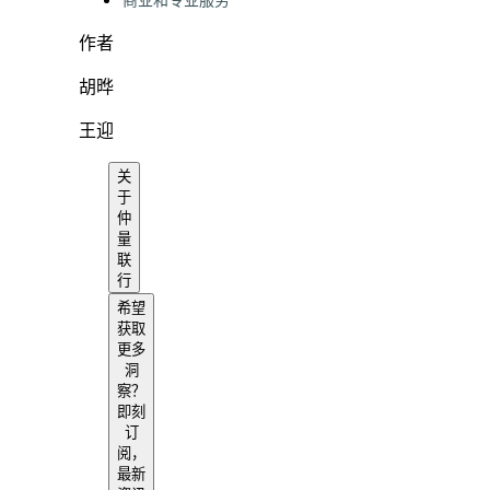
商业和专业服务
作者
胡晔
王迎
关
于
仲
量
联
行
希望
获取
更多
洞
察？
即刻
订
阅，
最新