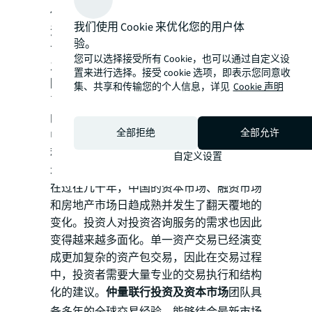
他们认为中国经济目前出现了一个短暂停
我们使用 Cookie 来优化您的用户体
滞，但在未来的十年时间，中国有望晋升为
验。
世界上最大的经济体。他们希望籍此‘时代
您可以选择接受所有 Cookie，也可以通过自定义设
之机’积极参与中国下一阶段的经济发展。”
置来进行选择。接受 cookie 选项，即表示您同意收
陈强华还表示：“最近境内外的基金对人民
集、共享和传输您的个人信息，详见
Cookie 声明
币资本需求增加，本地投资机构和自用企业
的购买活动也有所提升。这说明当投资者对
全部拒绝
全部允许
中国本地市场有深入透彻的了解后，都希望
积极抓住市场价格调整的时机，捕捉未来的
自定义设置
增长机会。”
在过往几十年，中国的资本市场、融资市场
和房地产市场日趋成熟并发生了翻天覆地的
变化。投资人对投资咨询服务的需求也因此
变得越来越多面化。单一资产交易已经演变
成更加复杂的资产包交易，因此在交易过程
中，投资者需要大量专业的交易执行和结构
化的建议。
仲量联行投资及资本市场
团队具
备多年的全球交易经验，能够结合最新市场