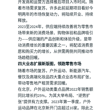
开发商和运营方选择推后项目入市时间。随
着市场需求复苏，许多此前延期项目看好今
明两年的市场恢复动力，将陆续开业、持续
释放。
2023至2024年，供应端持续改善将为零售市
场带来新的消费场景、购物体验和品牌吸引
力——供应端的产品创新和体验升级，是带
动消费增长的重要因素之一，将配适消费意
愿和购买力的增长，从供需两侧共同推动市
场趋稳回暖。
四大业态扩展新版图，领跑零售市场
随着市场的复苏，户外运动、新能源汽车、
餐饮及高端化妆品四大重点业态布局扩张，
带动零售地产租赁需求回暖。
在北京，户外运动类重点品牌2022年销售额
同比增长约25%，为其大举布局、“逆势扩
张”提供有力支撑。2023年第一季度，户外
运动品牌在北京新开门店超过10家。除此之