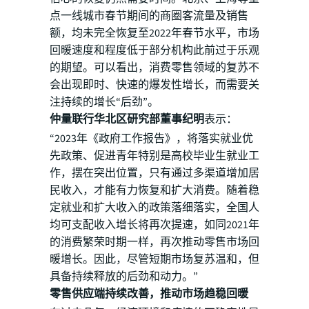
点一线城市春节期间的商圈客流量及销售
额，均未完全恢复至2022年春节水平，市场
回暖速度和程度低于部分机构此前过于乐观
的期望。可以看出，消费零售领域的复苏不
会出现即时、快速的爆发性增长，而需要关
注持续的增长“后劲”。
仲量联行华北区研究部董事纪明
表示：
“2023年《政府工作报告》，将落实就业优
先政策、促进青年特别是高校毕业生就业工
作，摆在突出位置，只有通过多渠道增加居
民收入，才能有力恢复和扩大消费。随着稳
定就业和扩大收入的政策落细落实，全国人
均可支配收入增长将再次提速，如同2021年
的消费繁荣时期一样，再次推动零售市场回
暖增长。因此，尽管短期市场复苏温和，但
具备持续释放的后劲和动力。”
零售供应端持续改善，推动市场趋稳回暖