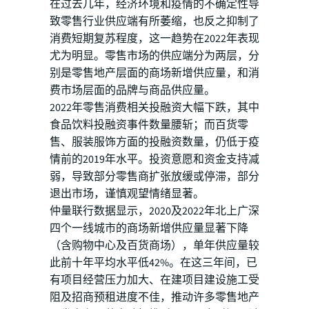
在过去几年，经济环境和疫情的不确定性导
致零售行业供应端有所萎缩，也反之抑制了
消费短期复苏程度，这一趋势在2022年表现
尤为明显。零售市场的供应端分为两层，分
别是零售地产层面的商场新增供应量，和消
费市场层面的品牌与商品供应量。
2022年零售消费相关投融资大幅下跌，其中
食品饮料投融资事件数量腰斩；而百货零
售、服装服饰方面的投融资数量，仍低于疫
情前的2019年水平。投资意愿和资金支持减
弱，导致部分零售商扩张放缓或停滞，部分
退出市场，谨慎观望情绪显著。
仲量联行数据显示，2020及2022年北上广深
四个一线城市的商场新增供应量显著下降
（含购物中心及百货商场），单年供应量较
此前十年平均水平低42%。在这三年间，已
有项目经营压力加大、在建项目建设施工受
阻及招商预租进度不佳，推动许多零售地产