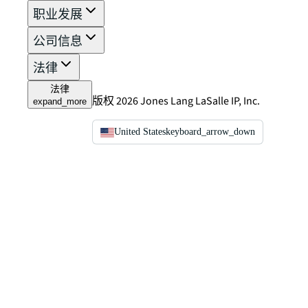
职业发展
公司信息
法律
法律
版权 2026 Jones Lang LaSalle IP, Inc.
expand_more
United States
keyboard_arrow_down