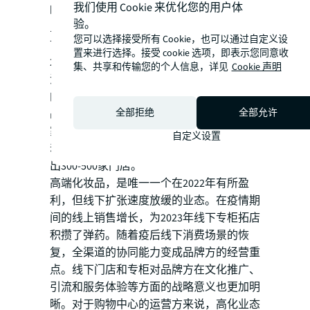
我们使用 Cookie 来优化您的用户体
暗一年。去年年底开始，随着防疫优化和元
验。
旦春节消费反弹，餐饮业迎来转折。北京全
您可以选择接受所有 Cookie，也可以通过自定义设
市一季度餐饮业态新店占比较上季度新增
置来进行选择。接受 cookie 选项，即表示您同意收
20.5个百分点，领先所有业态走到复苏前
集、共享和传输您的个人信息，详见
Cookie 声明
沿。随着消费信心修复，一些具备规模效应
的品牌在市场环境转好后开始制定门店扩张
全部拒绝
全部允许
战略。汉堡王预计今年在中国会开出超200
家门店；麦咖啡将新增约1,000家；西贝启
自定义设置
动新项目“贾国龙酒酿空气馍”，计划今年开
出300-500家门店。
高端化妆品，是唯一一个在2022年有所盈
利，但线下扩张速度放缓的业态。在疫情期
间的线上销售增长，为2023年线下专柜拓店
积攒了弹药。随着疫后线下消费场景的恢
复，全渠道的协同能力变成品牌方的经营重
点。线下门店和专柜对品牌方在文化推广、
引流和服务体验等方面的战略意义也更加明
晰。对于购物中心的运营方来说，高化业态