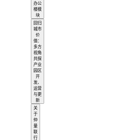
办公
楼模
块
回归
城市
价
值：
多方
视角
共探
产业
园区
开
发、
运营
与更
新
关
于
仲
量
联
行