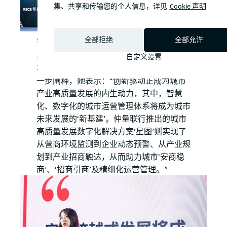
集、共享和传输您的个人信息，详见
Cookie 声明
全部拒绝
全部允许
睿见数据产业办公楼模块上线仪式
关于城市发展与产业信息数据的重要性，仲
自定义设置
量联行成都战略顾问部负责人
于清华
做出进
一步阐释，她表示：“创新驱动正成为城市
产业高质量发展的内生动力，其中，智慧
化、数字化的城市运营管理体系将成为城市
未来发展的‘新基建’。仲量联行推出的城市
高质量发展数字化解决方案‘星图’则实现了
从营商环境监测到企业动态预警、从产业规
划到产业招商触达，从而助力城市‘安商稳
商’、‘招商引商’及精细化运营管理。”