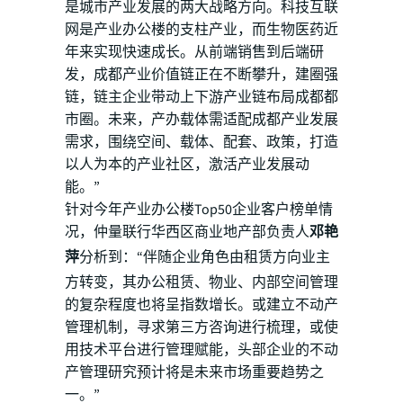
是城市产业发展的两大战略方向。科技互联
网是产业办公楼的支柱产业，而生物医药近
年来实现快速成长。从前端销售到后端研
发，成都产业价值链正在不断攀升，建圈强
链，链主企业带动上下游产业链布局成都都
市圈。未来，产办载体需适配成都产业发展
需求，围绕空间、载体、配套、政策，打造
以人为本的产业社区，激活产业发展动
能。”
针对今年产业办公楼Top50企业客户榜单情
况，仲量联行华西区商业地产部负责人
邓艳
萍
分析到：“伴随企业角色由租赁方向业主
方转变，其办公租赁、物业、内部空间管理
的复杂程度也将呈指数增长。或建立不动产
管理机制，寻求第三方咨询进行梳理，或使
用技术平台进行管理赋能，头部企业的不动
产管理研究预计将是未来市场重要趋势之
一。”