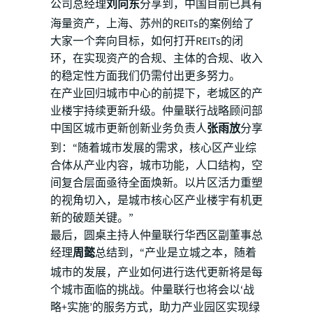
公司总经理
刘向东
分享到，中国目前已具有
海量资产，上海、苏州的REITs的案例给了
大家一个奔向目标，如何打开REITs的闭
环，在实现资产的合规、主体的合规、收入
的稳定性方面我们仍需付出更多努力。
在产业回归城市中心的前提下，老城区的产
业楼宇持续更新升级。仲量联行战略顾问部
中国区城市更新创新业务负责人
张雨放
分享
到：“随着城市发展的需求，核心区产业综
合体从产业内容，城市功能，人口结构，空
间复合层面亟待全面焕新。以片区活力重塑
的视角切入，是城市核心区产业楼宇有机更
新的破题关键。”
最后，圆桌主持人仲量联行华西区副董事总
经理
周懿
总结到，“产业是立城之本，随着
城市的发展，产业如何进行迭代更新将是每
个城市面临的挑战。仲量联行也将会以‘战
略+实施’的服务方式，助力产业园区实现绿