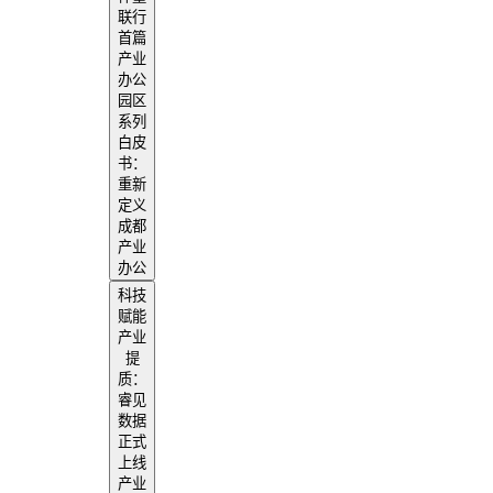
联行
首篇
产业
办公
园区
系列
白皮
书：
重新
定义
成都
产业
办公
科技
赋能
产业
提
质：
睿见
数据
正式
上线
产业