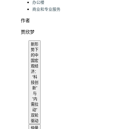
办公楼
商业和专业服务
作者
贾欣梦
新形
势下
的中
国宏
观经
济：
“科
技创
新”
与
“内
需拉
动”
双轮
驱动
仲量