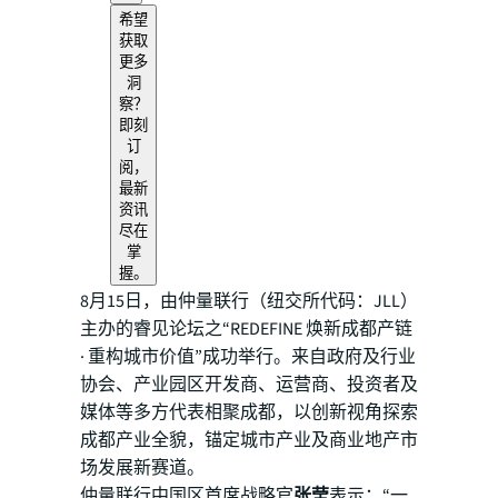
希望
获取
更多
洞
察？
即刻
订
阅，
最新
资讯
尽在
掌
握。
8月15日，由仲量联行（纽交所代码：JLL）
主办的睿见论坛之“REDEFINE 焕新成都产链
· 重构城市价值”成功举行。来自政府及行业
协会、产业园区开发商、运营商、投资者及
媒体等多方代表相聚成都，以创新视角探索
成都产业全貌，锚定城市产业及商业地产市
场发展新赛道。
仲量联行中国区首席战略官
张莹
表示：“一