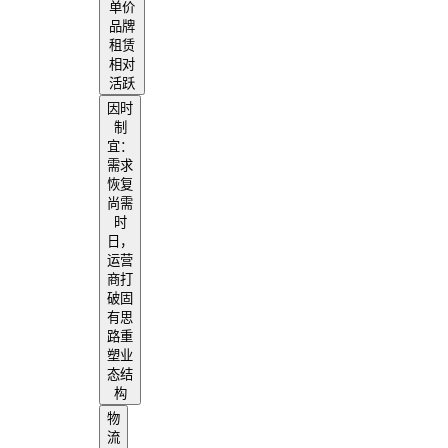
单价
品牌
租赁
相对
活跃
因时
制
宜：
需求
恢复
尚需
时
日，
运营
商打
破固
有思
路重
塑业
态结
构
物
流