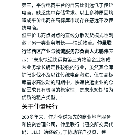
第三，平价电商平台的自营比例远低于传统
电商，缺乏集中存储需求。以上多种原因均
造成平价电商在高标库市场存在感远不及传
统电商。
但平价电商点对点的直线分散发货模式也刺
激了另一类业务增长——快递物流。
仲量联
行华西区产业与物流服务部负责人尤鹏伟
表
示：“未来快递快运类第三方物流企业将成
为业务增长确定性较强的行业，虽然其仓库
扩张步伐不及以往传统电商激进，但在高标
库需求高波动的周期中，快递快运企业的仓
储需求具有极强的稳定性，是未来短期较为
优质的租户类型。”
关于仲量联行
200多年来，作为全球领先的商业地产服务
和投资管理公司，仲量联行（纽交所交易代
码：JLL）始终致力于协助客户投资、建