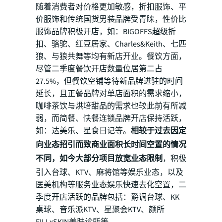
随着消费者对价格更加敏感，折扣服饰、平
价服饰和传统国货男装品牌受青睐，性价比
服饰品牌积极开店，如：BIGOFFS超级折
扣、骆驼、红豆居家、Charles&Keith、七匹
狼、与狼共舞等均有新店开业。餐饮方面，
尽管二季度餐饮开店数量位居第二占
27.5%，但餐饮空铺等待新品牌进驻的时间
延长，且正餐品牌对单店面积的需求缩小，
咖啡茶饮与烘培甜品的需求也较此前有所减
弱，而简餐、快餐连锁品牌开店保持活跃，
如：达美乐、星食日记等。
相较于过去因定
向业态招引而致商业面积长时间空置的情况
不同，如今大部分项目放宽业态限制
，积极
引入台球、KTV、麻将馆等娱乐业态，以及
医美机构等服务业态娱乐快速去化空置，二
季度开店活跃的品牌包括：爵调台球、KK
桌球、音乐派KTV、星聚会KTV、颜所