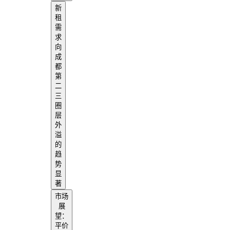
新
租
需
求
向
成
都
第
二
三
圈
层
外
溢
的
趋
势
显
著
市场
展
望：
平价