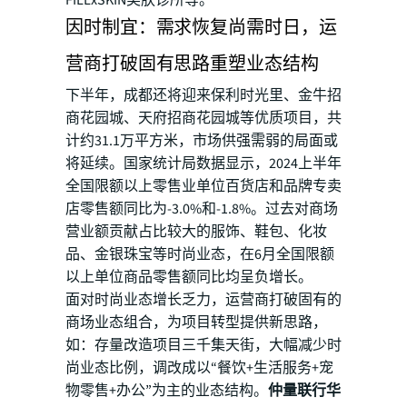
FILLxSKIN美肤诊所等。
因时制宜：需求恢复尚需时日，运
营商打破固有思路重塑业态结构
下半年，成都还将迎来保利时光里、金牛招
商花园城、天府招商花园城等优质项目，共
计约31.1万平方米，市场供强需弱的局面或
将延续。国家统计局数据显示，2024上半年
全国限额以上零售业单位百货店和品牌专卖
店零售额同比为-3.0%和-1.8%。过去对商场
营业额贡献占比较大的服饰、鞋包、化妆
品、金银珠宝等时尚业态，在6月全国限额
以上单位商品零售额同比均呈负增长。
面对时尚业态增长乏力，运营商打破固有的
商场业态组合，为项目转型提供新思路，
如：存量改造项目三千集天街，大幅减少时
尚业态比例，调改成以“餐饮+生活服务+宠
物零售+办公”为主的业态结构。
仲量联行华