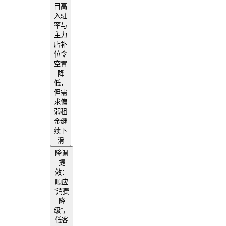
目高
入驻
率与
主力
店补
位令
空置
降
低，
但需
求偏
弱租
金继
续下
滑
降调
提
效：
顺应
“消费
降
级”，
低客