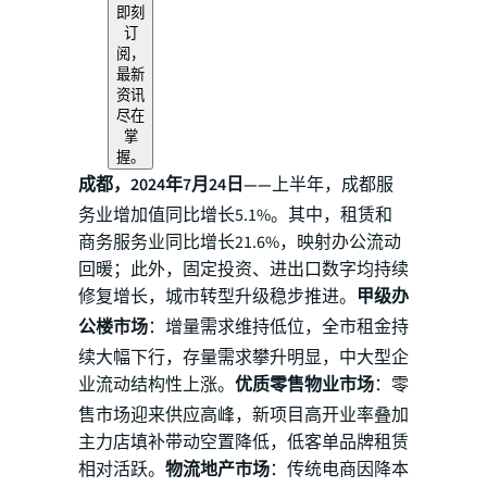
即刻
订
阅，
最新
资讯
尽在
掌
握。
成都，2024年7月24日——
上半年，成都服
务业增加值同比增长5.1%。其中，租赁和
商务服务业同比增长21.6%，映射办公流动
回暖；此外，固定投资、进出口数字均持续
修复增长，城市转型升级稳步推进。
甲级办
公楼市场
：增量需求维持低位，全市租金持
续大幅下行，存量需求攀升明显，中大型企
业流动结构性上涨。
优质零售物业市场
：零
售市场迎来供应高峰，新项目高开业率叠加
主力店填补带动空置降低，低客单品牌租赁
相对活跃。
物流地产市场
：传统电商因降本