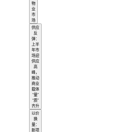
物
业
市
场
供应
反
弹：
上半
年市
场迎
供应
高
峰，
推动
商业
载体
“量”
“质”
齐升
以价
换
量：
新项