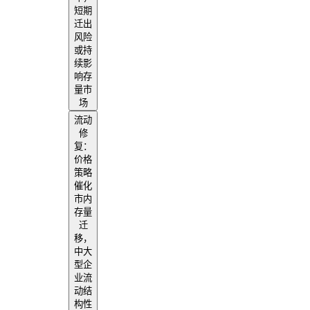
短期
迁出
风险
或持
续影
响存
量市
场
流动
修
复：
价格
策略
催化
市内
存量
迁
移，
中大
型企
业流
动结
构性