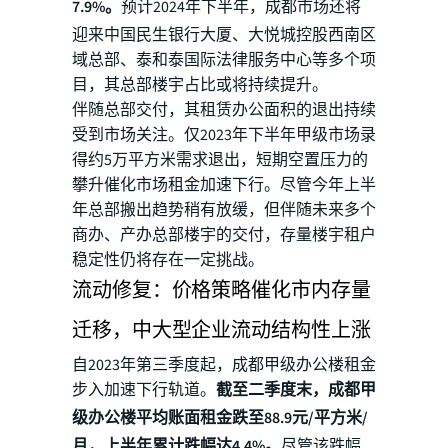
7.9%。
预计2024年下半年，成都市场还将
迎来中国民生银行大厦、大悦城控股西南区
域总部、泰和泰国际法律服务中心等多个项
目，其总部楼宇占比或将持续提升。
伴随总部交付，其租赁办公面积的退出持续
受到市场关注。仅2023年下半年甲级市场录
得约5万平方米需求退出，短期空置压力的
攀升催化市场租金加速下行。尽管今年上半
年总部搬出趋势稍有放缓，但伴随未来多个
商办、产办总部楼宇的交付，存量楼宇租户
稳定性仍将存在一定挑战。
流动修复：价格策略催化市内存量
迁移，中大型企业流动结构性上涨
自2023年第三季度起，成都甲级办公楼租金
步入加速下行轨道。
截至二季度末，成都甲
级办公楼平均账面租金跌至88.9元/平方米/
月，上半年累计跌幅达4.4%。
尽管该跌幅