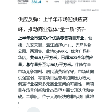
供应反弹：上半年市场迎供应高
峰，推动商业载体“量”“质”齐升
上半年全市迎来6个优质零售项目开业，
包
括：东安天街、温江旭辉Cmall、光环购物
公园、西源集、此地CyPARK、优客广场科
华店，
共48.9万平方米，已超2023全年供应
量，总存量升至1,196万平方米。
伴随存量
市场竞争加剧、居民消费趋保守，市场转向
供强需弱，零售项目运营与招商压力增大，
倒逼行业探索多元商业空间的可能性，新项
目在场景创新和业态重塑方面实现迭代和突
破。二季度，位于大源板块的非标项目此地
CyPARK开业，建筑面积约4.4万平方米，为
市内首个定位骑行的商业项目，与8.6公里