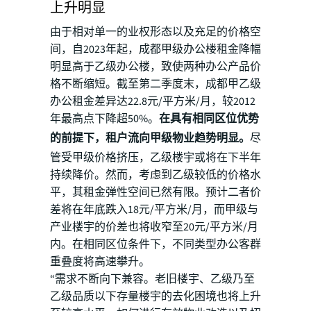
上升明显
由于相对单一的业权形态以及充足的价格空
间，自2023年起，成都甲级办公楼租金降幅
明显高于乙级办公楼，致使两种办公产品价
格不断缩短。截至第二季度末，成都甲乙级
办公租金差异达22.8元/平方米/月，较2012
年最高点下降超50%。
在具有相同区位优势
的前提下，租户流向甲级物业趋势明显。
尽
管受甲级价格挤压，乙级楼宇或将在下半年
持续降价。然而，考虑到乙级较低的价格水
平，其租金弹性空间已然有限。预计二者价
差将在年底跌入18元/平方米/月，而甲级与
产业楼宇的价差也将收窄至20元/平方米/月
内。在相同区位条件下，不同类型办公客群
重叠度将高速攀升。
“需求不断向下兼容。老旧楼宇、乙级乃至
乙级品质以下存量楼宇的去化困境也将上升