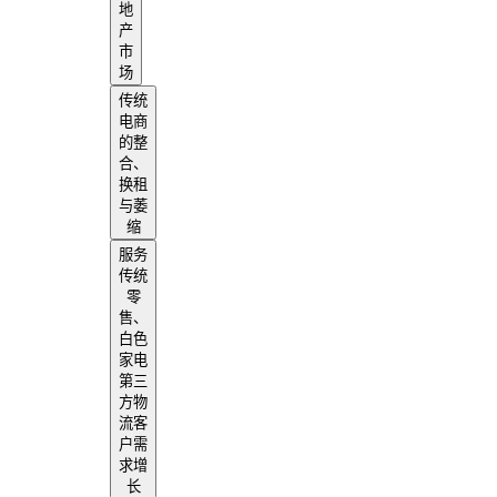
地
产
市
场
传统
电商
的整
合、
换租
与萎
缩
服务
传统
零
售、
白色
家电
第三
方物
流客
户需
求增
长