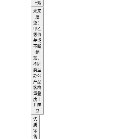
上涨
未来
展
望：
甲乙
级价
差或
不断
缩
短，
不同
类型
办公
产品
客群
重叠
度上
升明
显
优
质
零
售