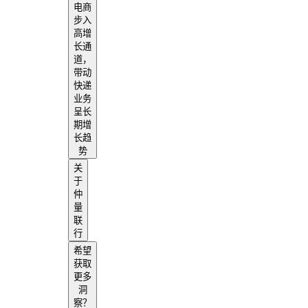
电商
步入
高增
长通
道，
带动
快递
业务
呈长
期增
长趋
势
关
于
仲
量
联
行
希望
获取
更多
洞
察？