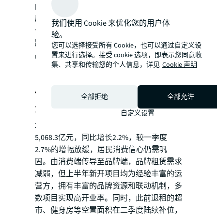
的城市骑行道无缝衔接，并连接图书馆、大
剧院、青少年宫等公共设施，形成一个半围
我们使用 Cookie 来优化您的用户体
合式的开放街区，引入MUCHBIKE、On昂
验。
跑、Undefeated、nice rice、Grid Coffee等
您可以选择接受所有 Cookie，也可以通过自定义设
品牌，打造潮流多元社群的商业公园。
置来进行选择。接受 cookie 选项，即表示您同意收
集、共享和传输您的个人信息，详见
Cookie 声明
以价换量：新项目高入驻率与主力
店补位令空置降低，但需求偏弱租
全部拒绝
全部允许
金继续下滑
自定义设置
2024上半年，成都社会消费品零售总额为
5,068.3亿元，同比增长2.2%，较一季度
2.7%的增幅放缓，居民消费信心仍需巩
固。由消费端传导至品牌端，品牌租赁需求
减弱，但上半年新开项目均为经验丰富的运
营方，拥有丰富的品牌资源和联动机制，多
数项目实现高开业率。同时，此前退租的超
市、健身房等空置面积在二季度陆续补位，