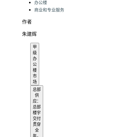
办公楼
商业和专业服务
作者
朱建辉
甲
级
办
公
楼
市
场
总部
供
应：
总部
楼宇
交付
贯穿
全
年，