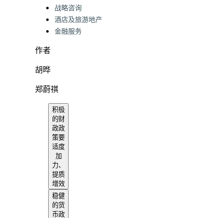
战略咨询
酒店及旅游地产
金融服务
作者
胡晔
郑蔚祺
积极
的财
政政
策要
适度
加
力、
提质
增效
稳健
的货
币政