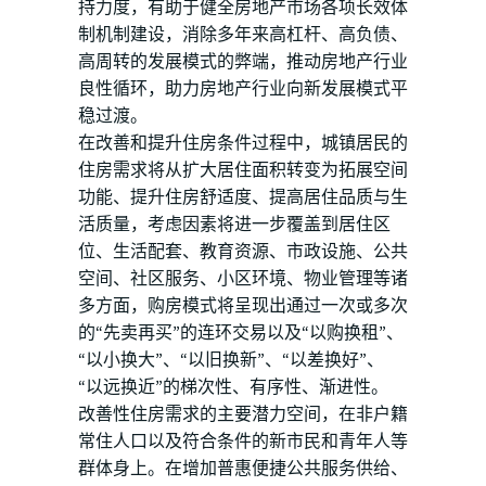
持力度，有助于健全房地产市场各项长效体
制机制建设，消除多年来高杠杆、高负债、
高周转的发展模式的弊端，推动房地产行业
良性循环，助力房地产行业向新发展模式平
稳过渡。
在改善和提升住房条件过程中，城镇居民的
住房需求将从扩大居住面积转变为拓展空间
功能、提升住房舒适度、提高居住品质与生
活质量，考虑因素将进一步覆盖到居住区
位、生活配套、教育资源、市政设施、公共
空间、社区服务、小区环境、物业管理等诸
多方面，购房模式将呈现出通过一次或多次
的“先卖再买”的连环交易以及“以购换租”、
“以小换大”、“以旧换新”、“以差换好”、
“以远换近”的梯次性、有序性、渐进性。
改善性住房需求的主要潜力空间，在非户籍
常住人口以及符合条件的新市民和青年人等
群体身上。在增加普惠便捷公共服务供给、