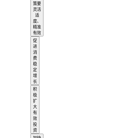
策要
灵活
适
度、
精准
有效
促
进
消
费
稳
定
增
长
积
极
扩
大
有
效
投
资
加快