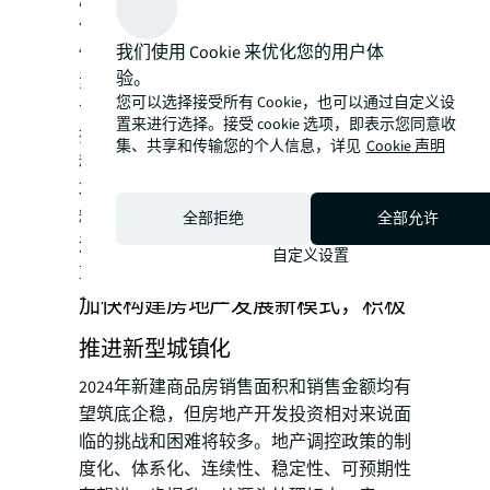
作，推动新建项目开工率和投资完成率保质
我们使用 Cookie 来优化您的用户体
保量保时序性地完成预定目标。 应当从要
验。
素保障性、工程可行性、运营有效性、财务
您可以选择接受所有 Cookie，也可以通过自定义设
合理性、影响可持续性、风险可控性等维度
置来进行选择。接受 cookie 选项，即表示您同意收
把握项目建设质量，注重切实提升投资决策
集、共享和传输您的个人信息，详见
Cookie 声明
科学化水平和投资项目前期工作质量，注重
项目全生命周期管理和进度、质量、安全的
精准有效控制，注重防控项目决策、建设、
全部拒绝
全部允许
运营风险，推动投资项目转化为有效投资、
自定义设置
重大项目转化为重点投资。
加快构建房地产发展新模式，积极
推进新型城镇化
2024年新建商品房销售面积和销售金额均有
望筑底企稳，但房地产开发投资相对来说面
临的挑战和困难将较多。地产调控政策的制
度化、体系化、连续性、稳定性、可预期性