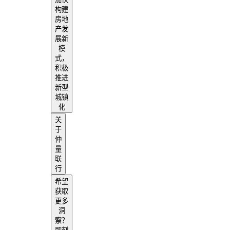
构建
房地
产发
展新
模
式，
积极
推进
新型
城镇
化
关
于
仲
量
联
行
希望
获取
更多
洞
察？