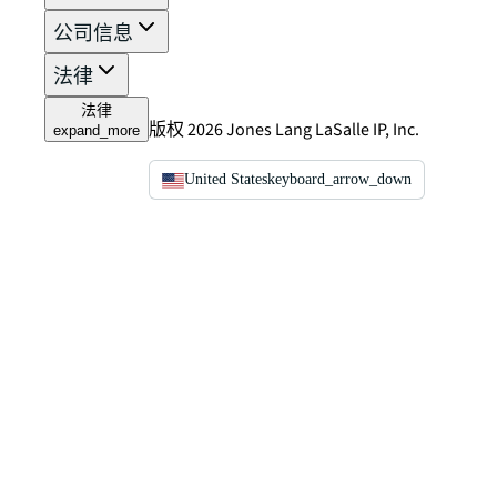
公司信息
法律
法律
版权 2026 Jones Lang LaSalle IP, Inc.
expand_more
United States
keyboard_arrow_down