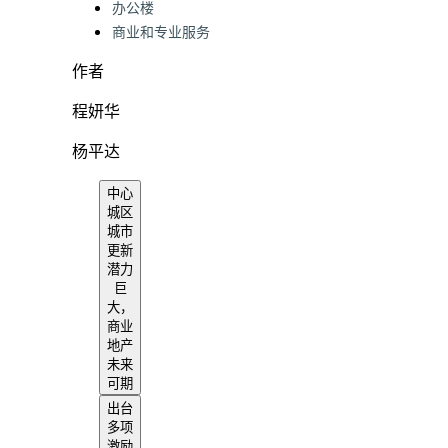
办公楼
商业和专业服务
作者
程妍华
杨平达
中心
城区
城市
更新
潜力
巨
大，
商业
地产
未来
可期
出台
多项
激励