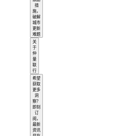
措
施，
破解
城市
更新
难题
关
于
仲
量
联
行
希望
获取
更多
洞
察？
即刻
订
阅，
最新
资讯
尽在