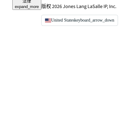
法律
版权 2026 Jones Lang LaSalle IP, Inc.
expand_more
United States
keyboard_arrow_down