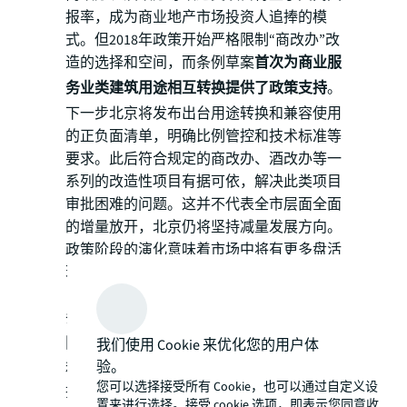
报率，成为商业地产市场投资人追捧的模
式。但2018年政策开始严格限制“商改办”改
造的选择和空间，而条例草案
首次为商业服
务业类建筑用途相互转换提供了政策支持
。
下一步北京将发布出台用途转换和兼容使用
的正负面清单，明确比例管控和技术标准等
要求。此后符合规定的商改办、酒改办等一
系列的改造性项目有据可依，解决此类项目
审批困难的问题。这并不代表全市层面全面
的增量放开，北京仍将坚持减量发展方向。
政策阶段的演化意味着市场中将有更多盘活
现有低效资产的机会，迎来更多高品质项
目。
条例草案还
将城市更新项目的审批和监管权
限下放至区级政府
，将显著地缩短审批流
我们使用 Cookie 来优化您的用户体
验。
程，在一定程度上降低了城市更新项目的审
您可以选择接受所有 Cookie，也可以通过自定义设
批难度，显著提升改造类物业的投资吸引
置来进行选择。接受 cookie 选项，即表示您同意收