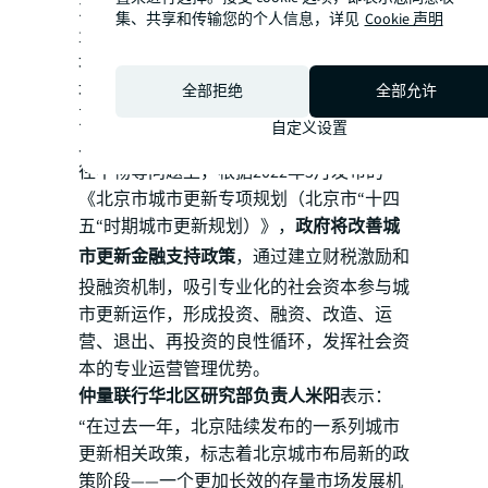
力。区级政府更熟悉区域内的老旧物业等存
集、共享和传输您的个人信息，详见
Cookie 声明
量资源，更了解各片区的产业需求，更高效
地推动其区域内项目更新， 更能有的放矢
地统筹规划更新项目的优先级，将提升城市
全部拒绝
全部允许
更新改造主体的改造意愿。
自定义设置
此外，在解决社会资本参与积极性不高、路
径不畅等问题上，根据2022年5月发布的
《北京市城市更新专项规划（北京市“十四
五“时期城市更新规划）》，
政府将改善城
市更新金融支持政策
，通过建立财税激励和
投融资机制，吸引专业化的社会资本参与城
市更新运作，形成投资、融资、改造、运
营、退出、再投资的良性循环，发挥社会资
本的专业运营管理优势。
仲量联行华北区研究部负责人米阳
表示：
“在过去一年，北京陆续发布的一系列城市
更新相关政策，标志着北京城市布局新的政
策阶段——一个更加长效的存量市场发展机