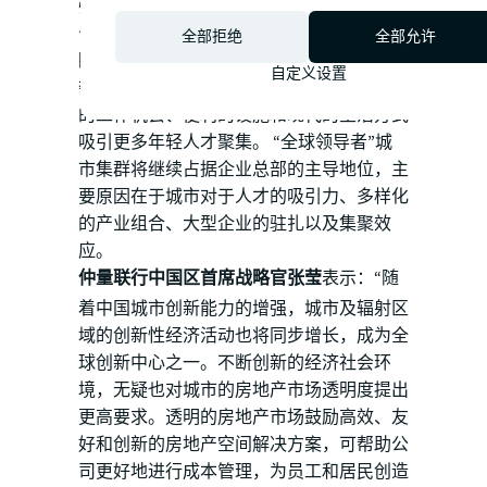
强大创新生态系统的城市已被许多风险投资
公司作为未来的核心发展区域。
全部拒绝
全部允许
随着全球经济从新冠疫情中复苏， “人才争
自定义设置
夺战”再次成为焦点，全球门户城市以更多
的工作机会、便利的设施和现代的生活方式
吸引更多年轻人才聚集。 “全球领导者”城
市集群将继续占据企业总部的主导地位，主
要原因在于城市对于人才的吸引力、多样化
的产业组合、大型企业的驻扎以及集聚效
应。
仲量联行中国区首席战略官张莹
表示：“随
着中国城市创新能力的增强，城市及辐射区
域的创新性经济活动也将同步增长，成为全
球创新中心之一。不断创新的经济社会环
境，无疑也对城市的房地产市场透明度提出
更高要求。透明的房地产市场鼓励高效、友
好和创新的房地产空间解决方案，可帮助公
司更好地进行成本管理，为员工和居民创造