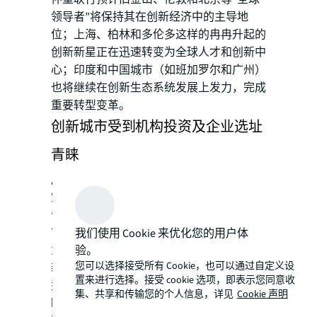
领导者”将保持其在创新经济中的主导地
位；上海、柏林和多伦多这样的冉冉升起的
创新新星正在迅速转变为全球人才和创新中
心；印度和中国城市（如班加罗尔和广州）
也将继续在创新生态系统发展上发力，完成
重要转型变革。
创新城市受到机构投资及企业选址
青睐
房地产投资者在制定城市投资选址的战略决
策时，越来越多地参考创新和人才指标。报
告指出，具有更强创新活力和人才聚集的城
市更受资本青睐，而且这些城市长期表现更
我们使用 Cookie 来优化您的用户体
验。
为出色。对于投资机构而言，了解城市的创
您可以选择接受所有 Cookie，也可以通过自定义设
新能力和人才轨迹将是确定增长市场、增长
置来进行选择。接受 cookie 选项，即表示您同意收
型行业和多样化选址以及优化市场进入策
集、共享和传输您的个人信息，详见
Cookie 声明
略、合作伙伴关系的关键。与此同时，拥有