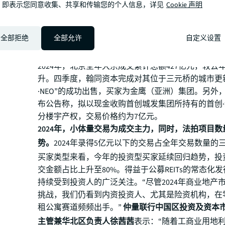
，即表示您同意收集、共享和传输您的个人信息，详见
争取客户，抢占市场先机。预计 2025 年北京甲级办
Cookie 声明
调14.8%。
”
投资
全部拒绝
全部允许
自定义设置
全年大宗交易资产类别呈现多样化，办公楼仍为最主
2024年，北京全年大宗成交累计总额427亿元，较去
升。四季度，翰同资本完成对其位于三元桥的城市更
·NEO”的成功出售，买家为金鹰（亚洲）集团。另外
布公告称，拟以现金收购首创城发集团所持有的首创
分楼宇产权，交易价格约为7亿元。
2024年，小体量交易为成交主力，同时，法拍项目
势。
2024年录得5亿元以下的交易占全年交易数量的
买家类型来看，今年的投资型买家延续回归趋势，投
交金额占比上升至80%。得益于公募REITs的常态化
持续受到投资人的广泛关注。“尽管2024年商业地产
挑战，我们仍看到内资投资人、尤其是险资机构，在
租公寓赛道频频出手。”
仲量联行中国区投资及资本
主管兼华北区负责人徐茜茜
表示：“随着工商业用地