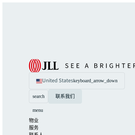
United States
keyboard_arrow_down
search
联系我们
menu
物业
服务