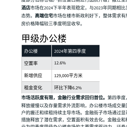
度部分低标仓租户抓住窗口期进行品质升级，搬迁至
酒店
市场在2024下半年表现稳定，与2023年同期相
态势。
高端住宅
市场在楼市新政利好下，整体需求有
房价格降幅较三季度明显收窄。
甲级办公楼
办公楼
2024年第四季度
12.6%
空置率
新增供应
129,000平方米
租金变化
环比下降6.2%
市场活跃度有限，金融行业需求回归首位。
第四季度
释放缓慢以及存量需求外流影响，办公楼市场成交量
户的搬迁和续租持续主导市场。金融街子市场通过显
措施释放了潜在需求，空置面积有效去化。金融业和