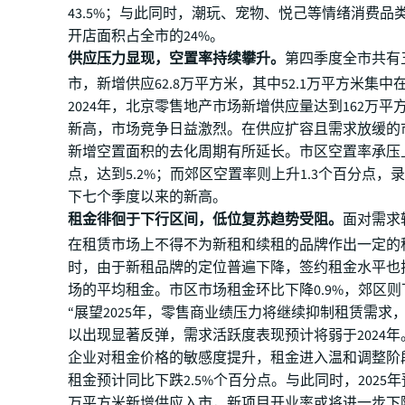
43.5%；与此同时，潮玩、宠物、悦己等情绪消费品
开店面积占全市的24%。
供应压力显现，空置率持续攀升。
第四季度全市共有
市，新增供应62.8万平方米，其中52.1万平方米集
2024年，北京零售地产市场新增供应量达到162万平
新高，市场竞争日益激烈。在供应扩容且需求放缓的
新增空置面积的去化周期有所延长。市区空置率承压上
点，达到5.2%；而郊区空置率则上升1.3个百分点，录
下七个季度以来的新高。
租金徘徊于下行区间，低位复苏趋势受阻。
面对需求
在租赁市场上不得不为新租和续租的品牌作出一定的
时，由于新租品牌的定位普遍下降，签约租金水平也
场的平均租金。市区市场租金环比下降0.9%，郊区则下
“展望2025年，零售商业绩压力将继续抑制租赁需求
以出现显著反弹，需求活跃度表现预计将弱于2024
企业对租金价格的敏感度提升，租金进入温和调整阶
租金预计同比下跌2.5%个百分点。与此同时，2025年
万平方米新增供应入市，新项目开业率或将进一步下