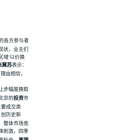
场的各方参与者
现状，业主们
区域‘以价换
张冀苏
表示：
有理由相信，
让步幅度换取
北京的
投资
市
主要成交类
，创历史新
，整体市场竞
降刺激，四季