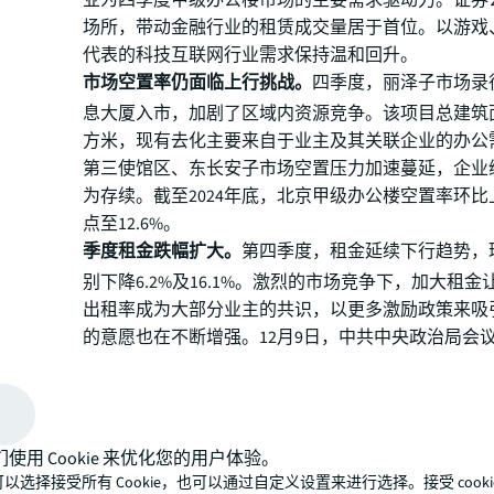
业为四季度甲级办公楼市场的主要需求驱动力。证券
场所，带动金融行业的租赁成交量居于首位。以游戏
代表的科技互联网行业需求保持温和回升。
市场空置率仍面临上行挑战。
四季度，丽泽子市场录
息大厦入市，加剧了区域内资源竞争。该项目总建筑面
方米，现有去化主要来自于业主及其关联企业的办公
第三使馆区、东长安子市场空置压力加速蔓延，企业
为存续。截至2024年底，北京甲级办公楼空置率环比上
点至12.6%。
季度租金跌幅扩大。
第四季度，租金延续下行趋势，
别下降6.2%及16.1%。激烈的市场竞争下，加大租
出租率成为大部分业主的共识，以更多激励政策来吸
的意愿也在不断增强。12月9日，中共中央政治局会
2025年实施更加积极的财政政策和适度宽松的货币政
合拳’的持续发力体现了推动经济稳定、提振信心的
能的传导与转化尚需时间，办公楼市场有效需求不足
待破解。”
仲量联行北京商业地产部高级董事张斯亮
们使用 Cookie 来优化您的用户体验。
将继续寻找成本节约或品质升级机会，促使业主积极
以选择接受所有 Cookie，也可以通过自定义设置来进行选择。接受 cooki