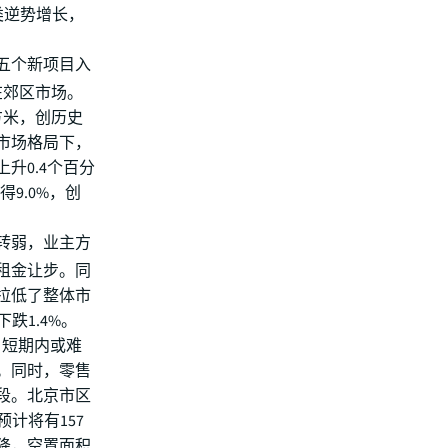
类逆势增长，
五个新项目入
中在郊区市场。
方米，创历史
市场格局下，
升0.4个百分
得9.0%，创
转弱，业主方
租金让步。同
拉低了整体市
跌1.4%。
，短期内或难
年。同时，零售
段。北京市区
预计将有157
降，空置面积