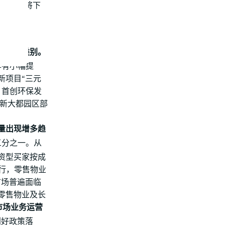
公楼租金将下
要成交类别。
年有小幅提
新项目“三元
，首创环保发
·新大都园区部
数量出现增多趋
三分之一。从
资型买家按成
发行，零售物业
市场普遍面临
零售物业及长
市场业务运营
利好政策落