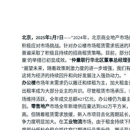
北京，2025年1月7日
——“2024年，北京商业地产市
积极应对市场挑战。针对办公楼市场租赁需求低迷的
普遍采取了积极且持续的招商租赁策略。目前，部分
量’的举措已初显成效。“
仲量联行华北区董事总经理
“展望未来，随着政策刺激力度的进一步增强，我们
这将为经济的持续回升和向好发展注入强劲动力。”
办公楼
市场年末需求仍以搬迁和续租为主，加大租金
出租率成为大部分业主的共识。尽管租赁市场承压，
场维持活跃，全年成交总额427亿元，办公楼仍为最
别。
零售地产
市场全年新增供应量达到162万平方米
高。但随着租赁需求放缓，新入市项目去化周期延长
争力度明显加大。在
工业物流
市场，由于租金持续下