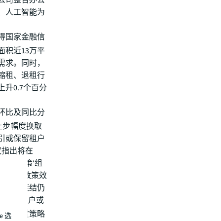
公司整合办公
、人工智能为
得国家金融信
积近13万平
需求。同时，
缩租、退租行
升0.7个百分
环比及同比分
金让步幅度换取
引或保留租户
议指出将在
策。“政策‘组
决心，但政策效
的突出症结仍
表示：“租户或
调整租赁策略
e 选