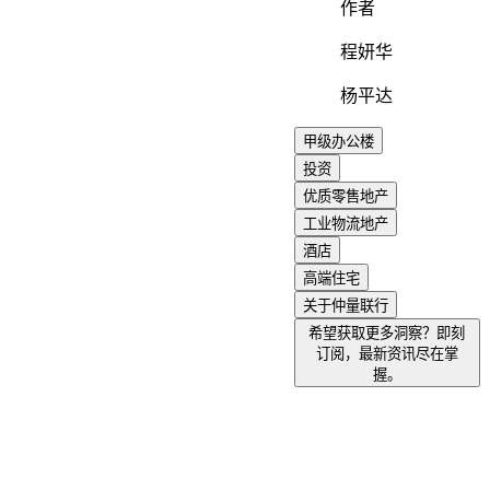
作者
程妍华
杨平达
甲级办公楼
投资
优质零售地产
工业物流地产
酒店
高端住宅
关于仲量联行
希望获取更多洞察？即刻
订阅，最新资讯尽在掌
握。