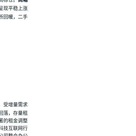
高标仓。
高端
比呈现平稳上涨
所回暖，二手
，受增量需求
回落，存量租
著的租金调整
科技互联网行