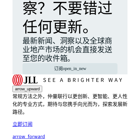
察？不要错过
任何更新。
最新新闻、洞察以及全球商
业地产市场的机会直接发送
至您的收件箱。
订阅
open_in_new
arrow_upward
常规方法之外，仲量联行以更创新、更智能、更人性
化的专业方式，期待与您携手向光而为，探索发展新
路径。
立即订阅
arrow_forward