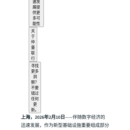
速发
展提
供更
多可
能性
关
于
仲
量
联
行
寻找
更多
洞
察？
不要
错过
任何
更
新。
上海，2026年2月10日
——伴随数字经济的
迅速发展，作为新型基础设施重要组成部分