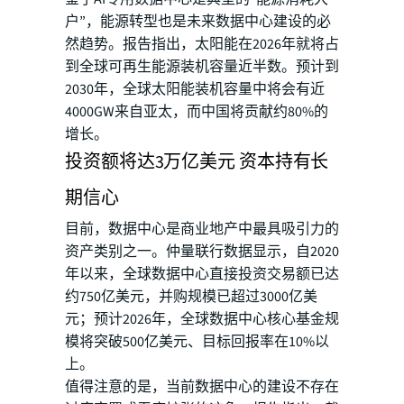
户”，能源转型也是未来数据中心建设的必
然趋势。报告指出，太阳能在2026年就将占
到全球可再生能源装机容量近半数。预计到
2030年，全球太阳能装机容量中将会有近
4000GW来自亚太，而中国将贡献约80%的
增长。
投资额将达3万亿美元 资本持有长
期信心
目前，数据中心是商业地产中最具吸引力的
资产类别之一。仲量联行数据显示，自2020
年以来，全球数据中心直接投资交易额已达
约750亿美元，并购规模已超过3000亿美
元；预计2026年，全球数据中心核心基金规
模将突破500亿美元、目标回报率在10%以
上。
值得注意的是，当前数据中心的建设不存在