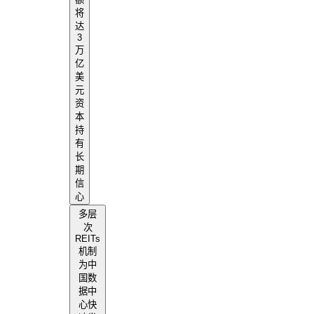
将
达
3
万
亿
美
元
资
本
持
有
长
期
信
心
多层
次
REITs
机制
为中
国数
据中
心快