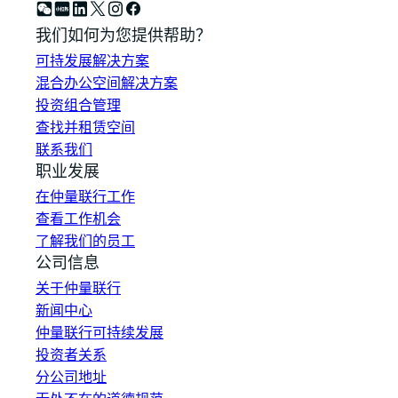
我们如何为您提供帮助？
可持发展解决方案
混合办公空间解决方案
投资组合管理
查找并租赁空间
联系我们
职业发展
在仲量联行工作
查看工作机会
了解我们的员工
公司信息
关于仲量联行
新闻中心
仲量联行可持续发展
投资者关系
分公司地址