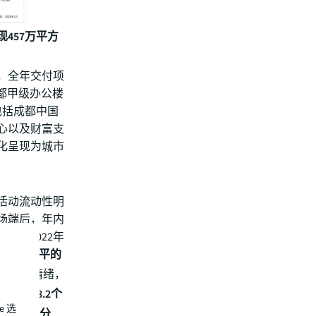
457万平方
平，全年交付项
成都甲级办公楼
包括成都中国
心以及财富支
化呈现为城市
活动流动性明
场端后，年内
下，2022年
，为去年水平的
市场退租情绪，
比上涨8.2个
e 选
1.0个百分