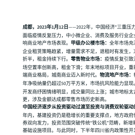
成都，2023年1月12日
——2022年，中国经济“三重压
面临疫情反复压力，中小微企业、消费及服务行业企
响商业地产市场表现。
甲级办公楼市场：
全年市场充
企业租赁策略趋紧，增量需求不足，退租时有发生，
折半，租金持续下行。
零售物业市场：
疫情反复引致
场空置率创新高，租金下滑；年末地标项目开业，重
端商业格局，城南商业迈入新时代。
物流地产市场：
年净吸纳量仍超过50万平方米，市场抗风险能力显现
开发商纾困情绪明显，成交量同比上涨；城市地标太
更，涉及金额达成都零售市场历史新高。
中国经济逐步从投资驱动过渡至投资与消费双轮驱动
年内，基建投资仍是稳增长的重要支撑点，地方政府
券双向发力，投资范围突破传统“铁公机”范畴，新增
基础设施项目。与此同时，下半年四川省内政策性开