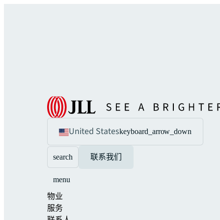
United States
keyboard_arrow_down
search
联系我们
menu
物业
服务