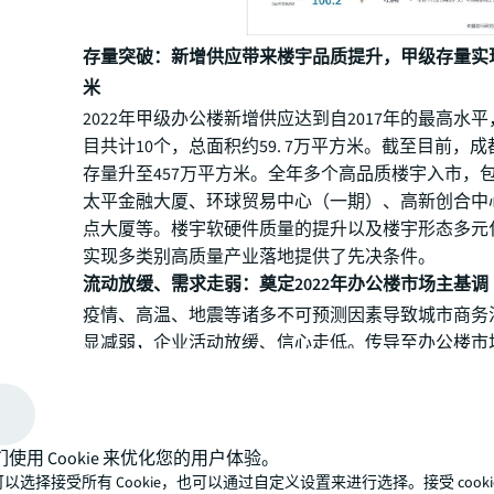
存量突破：新增供应带来楼宇品质提升，甲级存量实现
米
2022年甲级办公楼新增供应达到自2017年的最高水
目共计10个，总面积约59. 7万平方米。截至目前，
存量升至457万平方米。全年多个高品质楼宇入市，
太平金融大厦、环球贸易中心（一期）、高新创合中
点大厦等。楼宇软硬件质量的提升以及楼宇形态多元
实现多类别高质量产业落地提供了先决条件。
流动放缓、需求走弱：奠定2022年办公楼市场主基调
疫情、高温、地震等诸多不可预测因素导致城市商务
显减弱，企业活动放缓、信心走低。传导至办公楼市
市场呈现出明显的新租放缓和退租频繁趋势。二者作用
成都甲级办公楼市场
净吸纳量仅录得10.4万平方米
57.0%
，较2020年仍有13.9%的跌幅。供应攀升叠加
们使用 Cookie 来优化您的用户体验。
2022年甲级办公楼市场
平均空置率年末收至28.0%，同
以选择接受所有 Cookie，也可以通过自定义设置来进行选择。接受 cooki
百分点
；
剔除新增供应影响，空置率报20.9%，涨幅仅