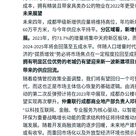
成本，拥有精装且带家具类办公的物业在2022年更
未来展望
未来四年，成都甲级新增供应量将维持高位，年均新
60万平方米，与今年供应水平持平。
分区域看，新增
展。
2023年，约73.7%的增量将集中天府新区板块
2024-2025年将会回落至五成水平。伴随人口增量时
济的“提质增效”势必将市场焦点在一定程度拉回至成
拥有明显区位优势的老城仍有望迎来新一波新建项目
带来的供应回流。
随着疫情管控政策全面调整，我们将有望回归一个可
代，而这也正是市场主体信心恢复的基础逻辑。由消
动的第二次反弹预计将在2023年中展现，成都办公
望实现再次攀升。
仲量联行成都商业地产部负责人邓
“以科技互联网、金融、专业服务为核心驱动，以智
环保为重要战略增长动能的需求结构特征将持续推动
端发展。随着开发商融资端的逐步回暖，未来地产建
或有收窄。而重回市场化以及外放型经济环境也预示