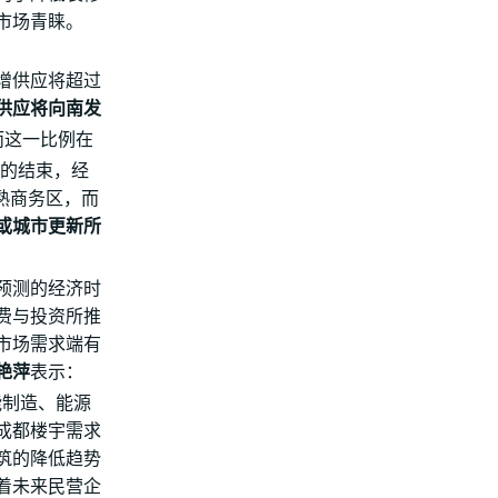
受市场青睐。
增供应将超过
供应将向南发
，而这一比例在
代的结束，经
熟商务区，而
或城市更新所
预测的经济时
费与投资所推
楼市场需求端有
艳萍
表示：
能制造、能源
成都楼宇需求
筑的降低趋势
着未来民营企