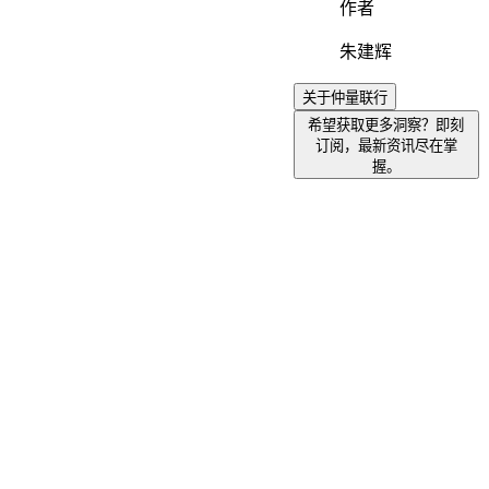
作者
朱建辉
关于仲量联行
希望获取更多洞察？即刻
订阅，最新资讯尽在掌
握。