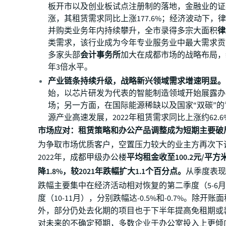
板开市以及创业板试点注册制的落地，金融业的证
涨，其租赁需求同比上涨177.6%；经济波动下，
并购类业务年内持续攀升，全市录得多宗大面积
律
类需求，该行业成为今年专业服务业中最大需求贡
多家头部
会计事务所
加大在成都市场的战略布局，
年3倍水平。
产业链条持续升级，战略新兴领域需求增速明显。
始，以芯片研发为代表的智能制造领域开始展露办
场；另一方面，在国际能源稀缺以及国家“双碳”
源产业高速发展，2022年租赁需求同比上涨约62.6
市场应对：租赁策略和办公产品调整成为短期主要破
为争取市场优质客户，空置压力较大的业主方再次下
2022年，成都甲级办公楼
平均租金收至100.2元/平方
降1.8%，较2021年跌幅扩大1.1个百分点。
从季度表
跌幅主要集中在经济活动相对恢复的第二季度（5-6
度（10-11月），分别跌幅达-0.5%和-0.7%。除开
外，部分仍处去化期的项目也于下半年提高免租期或
对未来的不确定预期，多数企业于办公室投入上更倾