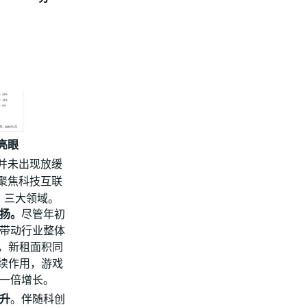
亮眼
并未出现放缓
要聚焦科技互联
%）三大领域。
扬。
尽管年初
带动行业整体
健，新租面积同
持续作用，游戏
一倍增长。
升
。伴随科创