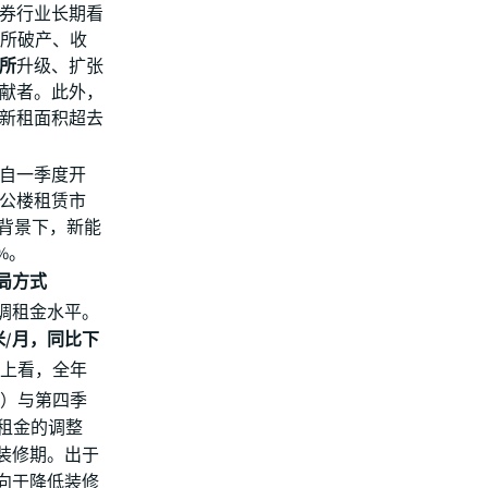
券行业长期看
律所破产、收
所
升级、扩张
献者。此外，
新租面积超去
自一季度开
公楼租赁市
的背景下，新能
%。
局方式
调租金水平。
米/月，同比下
现上看，全年
月）与第四季
账面租金的调整
装修期。出于
向于降低装修