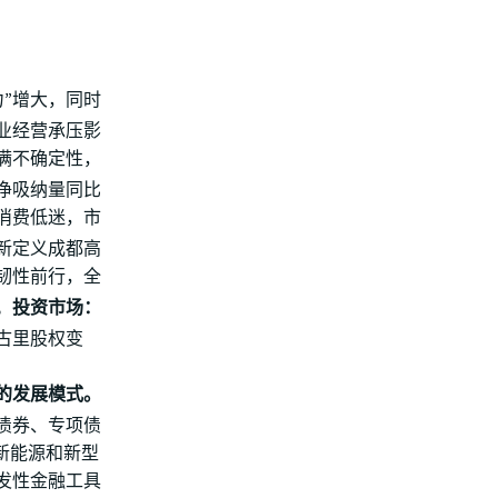
力”增大，同时
业经营承压影
满不确定性，
净吸纳量同比
消费低迷，市
新定义成都高
韧性前行，全
。
投资市场：
古里股权变
的发展模式。
债券、专项债
新能源和新型
发性金融工具