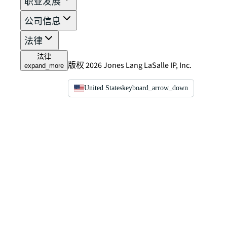
职业发展
公司信息
法律
法律
版权 2026 Jones Lang LaSalle IP, Inc.
expand_more
United States
keyboard_arrow_down