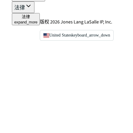
法律
法律
版权 2026 Jones Lang LaSalle IP, Inc.
expand_more
United States
keyboard_arrow_down