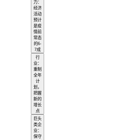
力：
经济
活动
预计
是疫
情前
常态
的6-
7成
行
业：
重制
全年
计
划，
把握
新的
增长
点
巨头
类企
业：
保守