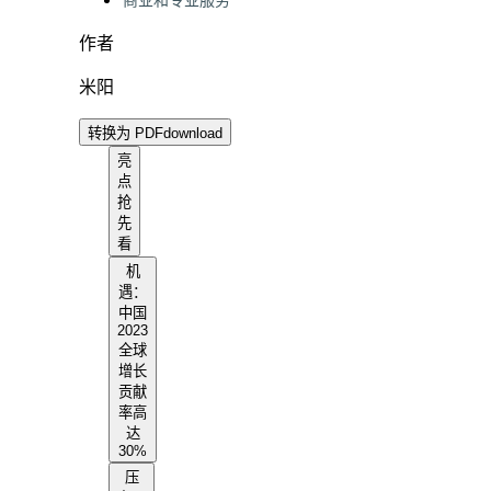
商业和专业服务
作者
米阳
转换为 PDF
download
亮
点
抢
先
看
机
遇：
中国
2023
全球
增长
贡献
率高
达
30%
压