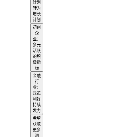
计划
转为
增长
计划
初创
企
业：
多元
活跃
的积
极指
标
金融
行
业：
政策
利好
持续
发力
希望
获取
更多
洞