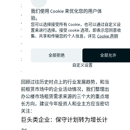
2022年房地产行业供需两端均有承压
——购
我们使用 Cookie 来优化您的用户体
房意愿抑制，且开工、投资量大跌。
2023年
验。
房地产领域将渐进复苏，但步伐预计较缓。
您可以选择接受所有 Cookie，也可以通过自定义设
伴随政策支撑，今年需求端将逐步回暖、房
置来进行选择。接受 cookie 选项，即表示您同意收
集、共享和传输您的个人信息，详见
Cookie 声明
价有望转增，但房住不炒基调不变；从供给
侧而言，政策持续强化流动性支持，但房企
信用风险仍有可能挑战市场信心。
全部拒绝
全部允许
行业：重制全年计划，把握新的增
自定义设置
长点
回顾过往历史时点上的行业发展趋势，和当
前租赁市场中的企业活动情况，我们整理出
办公楼市场租赁需求来源的三个大的重点增
长方向，建议今年投资人和业主方应当密切
关注：
巨头类企业：保守计划转为增长计