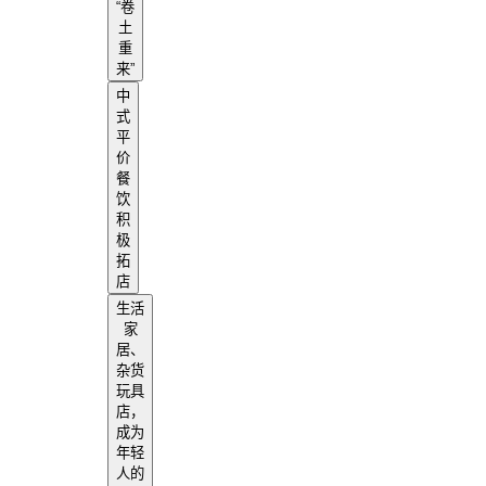
“卷
土
重
来”
中
式
平
价
餐
饮
积
极
拓
店
生活
家
居、
杂货
玩具
店，
成为
年轻
人的