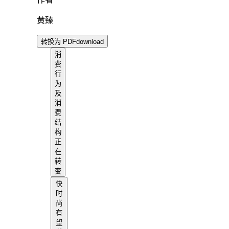
作者
黄臻
转换为 PDF
download
消
费
行
为
及
消
费
结
构
正
在
转
变
快
时
尚
有
望