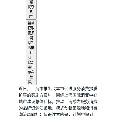
“解
忧杂
货
店”
希望
获取
更多
洞
察？
即刻
订
阅，
最新
资讯
尽在
掌
握。
近日，上海市推出《本市促进服务消费提质
扩容的实施方案》，围绕上海国际消费中心
城市建设总体目标，推动上海成为服务消费
的品牌资源汇聚地、模式创新策源地和消费
潮流风向标；值得注意的是，计划中提到