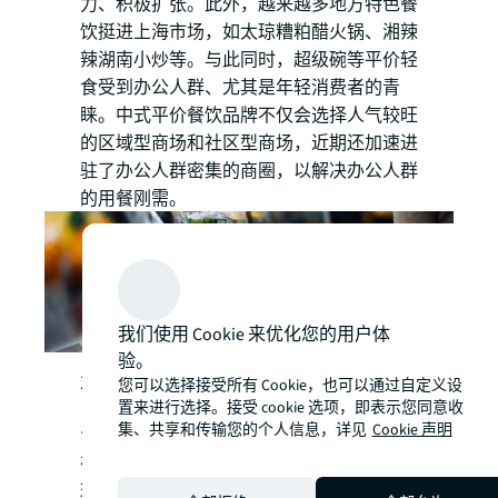
力、积极扩张。此外，越来越多地方特色餐
饮挺进上海市场，如太琼糟粕醋火锅、湘辣
辣湖南小炒等。与此同时，超级碗等平价轻
食受到办公人群、尤其是年轻消费者的青
睐。中式平价餐饮品牌不仅会选择人气较旺
的区域型商场和社区型商场，近期还加速进
驻了办公人群密集的商圈，以解决办公人群
的用餐刚需。
我们使用 Cookie 来优化您的用户体
验。
生活家居、杂货玩具店，成为年轻
您可以选择接受所有 Cookie，也可以通过自定义设
置来进行选择。接受 cookie 选项，即表示您同意收
人的“解忧杂货店”
集、共享和传输您的个人信息，详见
Cookie 声明
在近期的零售新开店铺中，生活家居、杂货
玩具店表现积极。在这些杂货店中，只需花