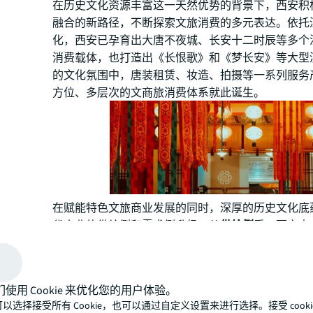
在历史文化资源丰富这一天然优势的背景下，西安积
融合的新路径，不断探索文旅消费的多元表达。依托
化，西安已孕育出大唐不夜城、长安十二时辰等多个
消费载体，也打造出《长恨歌》和《梦长安》等大型
的文化氛围中，唐装租赁、妆造、拍摄等一系列服务
方位、多层次的文商旅消费体系就此诞生。
在赋能特色文旅商业发展的同时，深厚的历史文化底
代商业的供给侧和需求侧升级。从
供给侧
看，西安未
城、太古里、银泰中心等优质商业落地。这不仅得益
北零售商业中心的绝对地位，更因其独有的历史文化
多现代商业将文化语言融入建筑设计和场景营造，赋
们使用 Cookie 来优化您的用户体验。
其他城市的商业气质。从
需求侧
而言，浓厚的文旅商
以选择接受所有 Cookie，也可以通过自定义设置来进行选择。接受 cooki