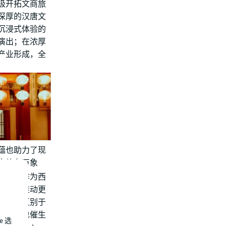
极开拓文商旅
深厚的汉唐文
沉浸式体验的
演出；在浓厚
产业形成，全
蕴也助力了现
来将有万象
于西安作为西
积淀，推动更
予西安区别于
业氛围也催生
e 选