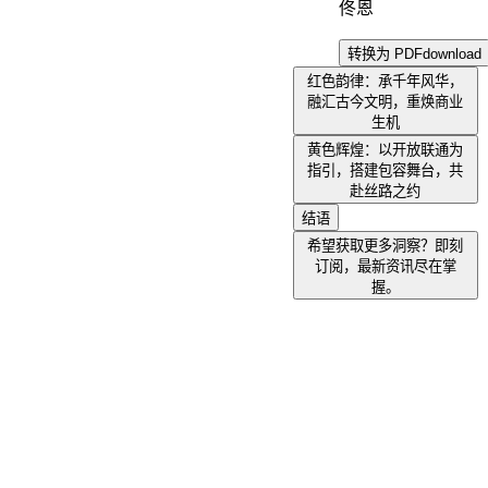
佟恩
转换为 PDF
download
红色韵律：承千年风华，
融汇古今文明，重焕商业
生机
黄色辉煌：以开放联通为
指引，搭建包容舞台，共
赴丝路之约
结语
希望获取更多洞察？即刻
订阅，最新资讯尽在掌
握。