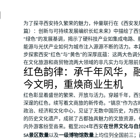
为了探寻西安持久繁荣的魅力，仲量联行在《西安发
篇）：创新与可持续发展编织长虹未来》中描绘了西安
“绿色”的发展基调，揭示了硬科技产业如集成电路、
能源与光伏产业如何为城市注入源源不断的活力。本
步探索西安“红色”与“黄色”的深厚底蕴：这两大色调
在文化旅游和商贸物流两大领域的非凡实力与无限前
红色韵律：承千年风华，
今文明，重焕商业生机
红色彰显着盛世的繁荣、开放与活力。穿越千年，西
深邃的红色，续写着文商旅的新传奇。“镐京”作为古
政治、经济和文化中心，见证了无数中国历史，为西
的历史文化遗产，成就了古都独具魅力的文旅资源，
内外游客纷至沓来。截至2024年西安
在世界文化与自
5A景区数量
以及
一级博物馆数量
上均位列全国前三；