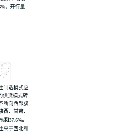
.6%，开行量
性制造模式应
的供货模式转
不断向西部腹
份陕西、甘肃、
和37.6%。
往来于西北和