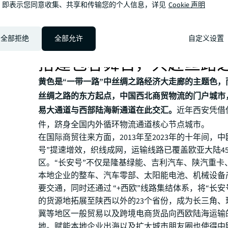
众多本土品牌崛起：承袭“长安”风味的餐饮、诠释古
，即表示您同意收集、共享和传输您的个人信息，详见
Cookie 声明
创、重现唐朝风华的唐装等成为购物中心的重要租户
商业的发展增添新动能。
黄色辉煌：以开放联通为
全部拒绝
全部允许
自定义设置
搭建包容舞台，共赴丝路
黄色是“一带一路”中丝绸之路经济大走廊的主题色，
丝绸之路的东方起点，中国西北商贸物流的门户城市
易大通道与西部陆海新通道在此交汇。
近年西安凭借
件，跻身全国内外循环物流通道核心节点城市。
在国际商贸往来方面，2013年至2023年的十年间，中
号”提速增效，织线成网，运输线路已覆盖欧亚大陆4
区。“长安号”不仅是隆基绿能、吉利汽车、陕汽重卡
本地企业的整车、汽车零部、太阳能电池、机械设备
要交通，同时还通过 “+西欧”线路集结体系，将“长安
的货源地拓展至陕西以外的23个省份，成为长三角、
冀等地区一般贸易以及跨境电商货品向西欧陆海运输
地。赋能本地企业出海以及扩大城市朋友圈也使得中