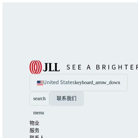
United States
keyboard_arrow_down
search
联系我们
menu
物业
服务