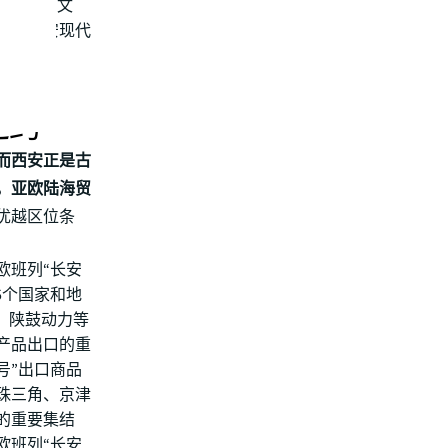
都文脉的文
，为西安现代
指引，
之约
而西安正是古
，亚欧陆海贸
优越区位条
欧班列“长安
5个国家和地
、陕鼓动力等
产品出口的重
号”出口商品
珠三角、京津
的重要集结
欧班列“长安