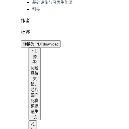
基础设施与可再生能源
科技
作者
杜婷
转换为 PDF
download
“卡
脖
子”
问题
亟待
突
破，
芯片
国产
化赛
道提
速生
长
芯