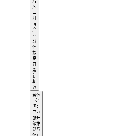
片
风
口
开
辟
产
业
载
体
投
资
开
发
新
机
遇
载体
空
间：
产业
链升
级推
动载
体功