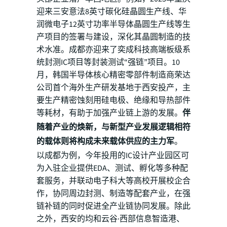
迎来三安意法8英寸碳化硅晶圆生产线、华
润微电子12英寸功率半导体晶圆生产线等生
产项目的签署与建设，深化其晶圆制造的技
术水准。成都亦迎来了奕成科技高端板级系
统封测IC项目等封装测试“强链”项目。10
月，韩国半导体核心精密零部件制造商荣达
公司首个海外生产研发基地于西安投产，主
要生产精密蚀刻用硅电极、绝缘和导热部件
等耗材，有助于加强产业链上游的发展。
伴
随着产业的焕新，与新型产业发展逻辑相符
的载体则将构成未来载体供应的主力军
。
以成都为例，今年投用的IC设计产业园区可
为入驻企业提供EDA、测试、孵化等多种配
套服务，并联动电子科大等高校开展校企合
作，协同周边封测、制造等配套产业，在强
链补链的同时促进全产业链协同发展。除此
之外，西安的均和云谷·西部信息智造港、