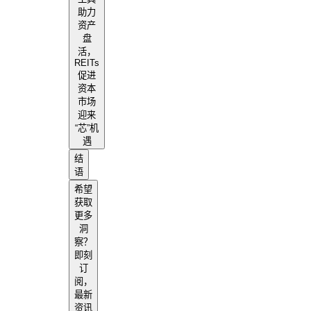
助力
资产
盘
活，
REITs
促进
资本
市场
迎来
“芯”机
遇
结
语
希望
获取
更多
洞
察？
即刻
订
阅，
最新
资讯