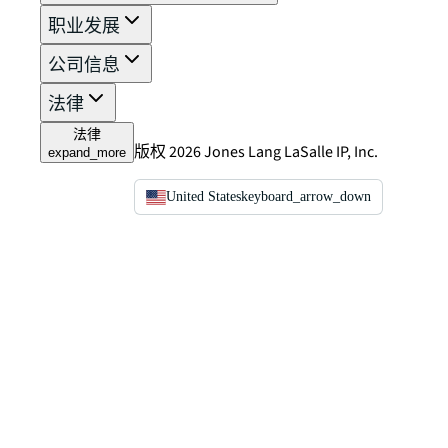
职业发展
公司信息
法律
法律
版权 2026 Jones Lang LaSalle IP, Inc.
expand_more
United States
keyboard_arrow_down