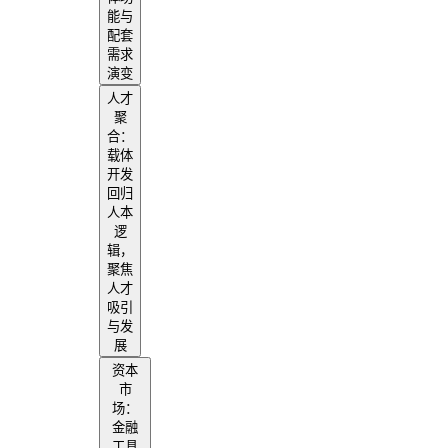
能与
配套
需求
演变
人才
聚
合：
载体
开发
回归
人本
逻
辑，
聚焦
人才
吸引
与发
展
资本
市
场：
金融
工具