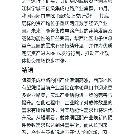
之一进行了扩募，其扩募的底层资产涵盖张
江科学城千亿级集成电路产业集群。10月，
我国西部首单REITs欣获上交所受理，其底
层标的资产均位于重庆两江数字经济产业
园。未来，随着集成电路产业的蓬勃发展及
载体功能性的日益完善，华西地区电子信息
类产业园的需求有望持续升温，并作为优质
底层资产进入REITs发行行列，推动产业载
体投资市场稳步扩张。
结语
随着集成电路的国产化浪潮高涨，西部地区
有望凭借当前产业基础在本轮风口中迎来更
多企业聚集，实现产业结构进一步的完善与
提升。在此过程中，企业除了对载体数量的
需求有所增加外，对其功能性需求也将迭代
升级。从短期看，载体须匹配产业焕新的硬
件参数需求以达到供需平衡；而从长期来
看，产业升级永远离不开“人”的创新，因