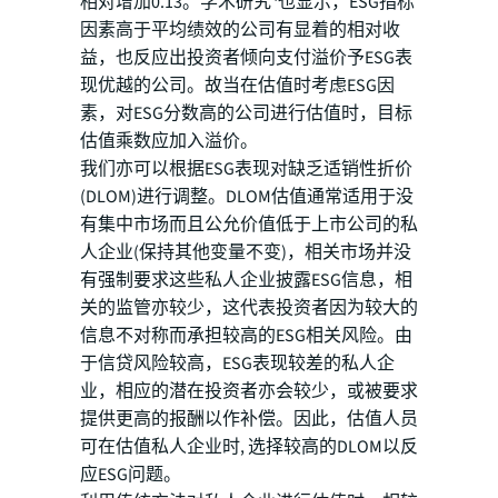
相对增加0.13。学术研究
也显示，ESG指标
因素高于平均绩效的公司有显着的相对收
益，也反应出投资者倾向支付溢价予ESG表
现优越的公司。故当在估值时考虑ESG因
素，对ESG分数高的公司进行估值时，目标
估值乘数应加入溢价。
我们亦可以根据ESG表现对缺乏适销性折价
(DLOM)进行调整。DLOM估值通常适用于没
有集中市场而且公允价值低于上市公司的私
人企业(保持其他变量不变)，相关市场并没
有强制要求这些私人企业披露ESG信息，相
关的监管亦较少，这代表投资者因为较大的
信息不对称而承担较高的ESG相关风险。由
于信贷风险较高，ESG表现较差的私人企
业，相应的潜在投资者亦会较少，或被要求
提供更高的报酬以作补偿。因此，估值人员
可在估值私人企业时, 选择较高的DLOM以反
应ESG问题。