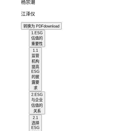
杨宗潮
江泽仪
转换为 PDF
download
1.ESG
估值的
重要性
1.1
监管
机构
提高
ESG
的披
露要
求
2.ESG
与企业
估值的
关系
2.1
选择
ESG