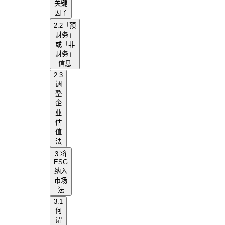
关键
因子
2.2「预
财务」
或「非
财务」
信息
2.3
调
整
企
业
估
值
法
3.将
ESG
纳入
市场
法
3.1
何
谓