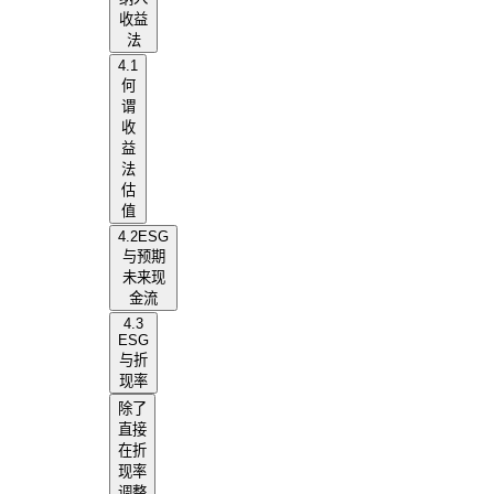
收益
法
4.1
何
谓
收
益
法
估
值
4.2ESG
与预期
未来现
金流
4.3
ESG
与折
现率
除了
直接
在折
现率
调整