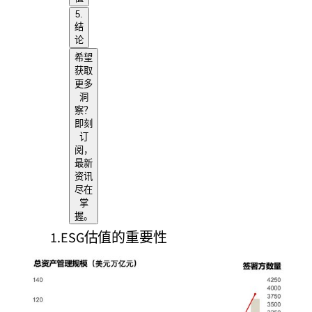
5.
结
论
希望
获取
更多
洞
察？
即刻
订
阅，
最新
资讯
尽在
掌
握。
1.ESG估值的重要性