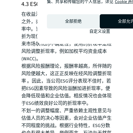
集、共享和传输您的个人信息，详见
Cookie 
4.3 ESG与折现率
在收益法估值中除了调整预测自由现金流量
之外，亦会尝试将ESG相关风险包含在折现
全部拒绝
全部允
率中。当应用DCF模型时，预期现金流量会
自定义设置
折为现值。在大多数情况下，因为考虑到未
来市场状况的不确定性，使用的折现率是经
风险调整折现率，例如加权平均资金成本
(WACC)。
根据风险报酬理论，报酬率越高，所伴随的
风险便越大，这正正反映在经风险调整折现
率 。因此，当公司ESG评分表现不佳时，若
把ESG因素导致的风险溢酬加进折现率，便
会降低现值和企业估值。相反情况也会体现
于ESG绩效良好公司的折现率中。
不划一的调整幅度、严重依赖主观性意见与
估值人员的决心等因素，会对企业估值产生
不同程度的挑战。根据行业特性，ESG分数
也会有很大差异。举例而言，石油与天然气