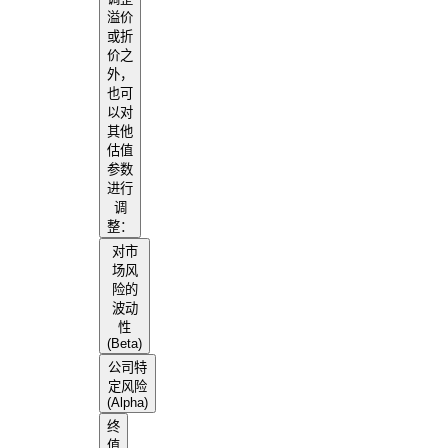
溢价
或折
价之
外，
也可
以对
其他
估值
参数
进行
调
整：
对市
场风
险的
波动
性
(Beta)
公司特
定风险
(Alpha)
终
值