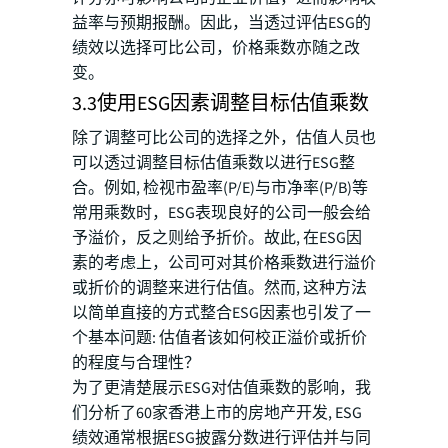
益率与预期报酬。因此，当透过评估ESG的
绩效以选择可比公司，价格乘数亦随之改
变。
3.3使用ESG因素调整目标估值乘数
除了调整可比公司的选择之外，估值人员也
可以透过调整目标估值乘数以进行ESG整
合。例如, 检视市盈率(P/E)与市净率(P/B)等
常用乘数时，ESG表现良好的公司一般会给
予溢价，反之则给予折价。故此, 在ESG因
素的考虑上，公司可对其价格乘数进行溢价
或折价的调整来进行估值。然而, 这种方法
以简单直接的方式整合ESG因素也引发了一
个基本问题: 估值者该如何校正溢价或折价
的程度与合理性？
为了更清楚展示ESG对估值乘数的影响，我
们分析了60家香港上市的房地产开发, ESG
绩效通常根据ESG披露分数进行评估并与同