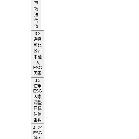
市
场
法
估
值
3.2
选择
可比
公司
中融
入
ESG
因素
3.3
使用
ESG
因素
调整
目标
估值
乘数
4. 将
ESG
纳入