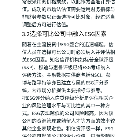
常被采用的价格乘数，以此作为基准计算估
值。成功的市场法估值需要运用财务指标与
非财务参数以正确选择可比对象，经过适当
调整后方可进行估值。
3.2选择可比公司中融入ESG因素
随着在主流投资中ESG整合的迅速崛起，估
值人员在选择可比公司时必须纳入并评估相
关ESG因素。知名信评机构如标普全球评级
(S&P)、穆迪与惠誉评级已将ESG考虑纳入
评级方法。金融数据提供商包括MSCI、彭
博与路孚特等亦已建立专属的ESG评分系
统，为市场分析提供重要指标与参考。
把ESG评分纳入信贷评级分析是评估相关企
业的风险管理水平与可比性的其中一种方
式。ESG表现越低的公司风险越高，因为该
公司的资源管理或勉留人才等方面的效率较
其他企业表现逊色。和信贷评级一样，ESG
评分亦可影响公司的企业价值，进而影响收