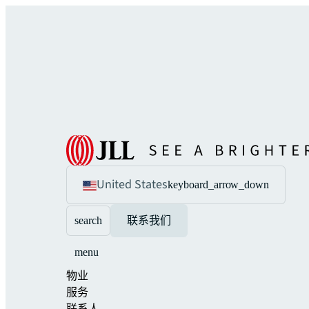
United States
keyboard_arrow_down
search
联系我们
menu
物业
服务