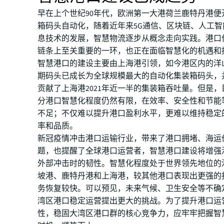
早在上个世纪90年代，欧洲第一大港荷兰鹿特丹港便
箱码头自动化，随着近年来5G通信、区块链、人工
息技术的发展，智慧物流逐步从概念走向实践。港口
链条上至关重要的一环，也正在面临智慧化的机遇和
智慧港口的建设主要由上海港引领，如今港区内的洋
期码头已成长为全球规模最大的自动化集装箱码头，
贡献了上海港2021年近一半的集装箱吞吐量。但是
分港口智慧化程度仍然有限，在效率、安全性和节能
不足；不仅难以提升港口盈利水平，更难以维持稳定
率和品质。
新冠疫情冲击港口运输行业，带来了港口拥堵、海运
题，也提醒了全球港口运营者，智慧港口建设将增强
外部冲击时的韧性。智慧化程度处于世界领先地位的
坡港、鹿特丹港和上海港，较其他港口表现出更强的
务恢复较快。可以预见，未来气候、卫生安全等不确
湾区港口稳定运营提出更大的挑战。为了提升港口运
性，稳固大湾区港口群的核心竞争力，应牢牢把握智