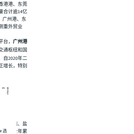
香港港、东莞
合计逾14亿
，广州港、东
侧重外贸业
平台，
广州港
交通枢纽和国
自2020年二
正增长，特别
湾和妈湾、盐
e 选
，深圳港全年累