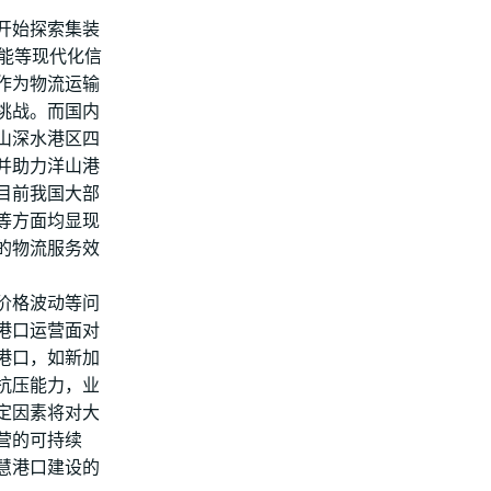
开始探索集装
智能等现代化信
作为物流运输
挑战。而国内
山深水港区四
并助力洋山港
，目前我国大部
等方面均显现
的物流服务效
价格波动等问
港口运营面对
港口，如新加
抗压能力，业
定因素将对大
营的可持续
慧港口建设的