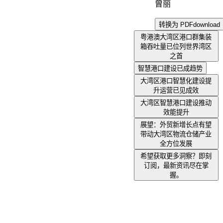
曾丽
转换为 PDF
download
粤港澳大湾区港口群集装
箱吞吐量已位列世界湾区
之首
智慧港口建设已成趋势
大湾区港口智慧化建设提
升运营已见成效
大湾区智慧港口建设推动
效能提升
展望：外贸新增长点有望
带动大湾区物流仓储产业
全方位发展
希望获取更多洞察？即刻
订阅，最新资讯尽在掌
握。