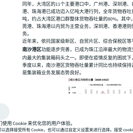
同年，大湾区的11个主要港口中，广州港、深圳港、
港、珠海港已成功迈入亿吨大港行列，全年货物吞吐量
吨，约占大湾区港口群整体货物吞吐量的80%。其中
莞港、珠海港以内贸为主营业务，深圳港、香港港则
务。
近年来，依托国家级新区、自贸片区、综合保税区等
南沙港区
功能逐步完善，已成为珠江沿岸最大的物流
内最大的集装箱码头之一。即使在疫情反复的困扰下，
季度以来，南沙港区货物吞吐量累计同比也持续保持
是集装箱业务发展态势良好。
作为大湾区港口群另一极，深圳港三大港区蛇口、赤
们使用 Cookie 来优化您的用户体验。
以选择接受所有 Cookie，也可以通过自定义设置来进行选择。接受 cooki
田也持续深化同大湾区供应链的紧密联系。2021年